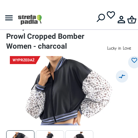
Darmowa dostawa od
399 zł
Bluzy
Damska bluza
Lucky in Love On The Prowl
Prowl Cropped Bomber
Women - charcoal
WYPRZEDAŻ