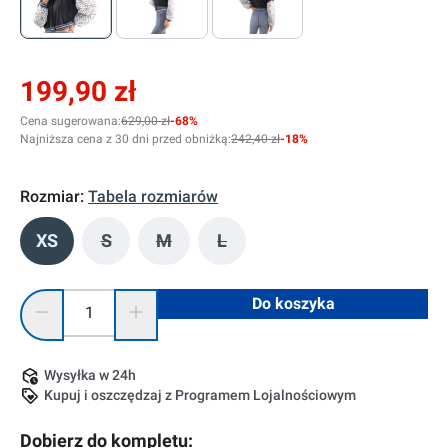
199,90 zł
Cena sugerowana:
629,00 zł
-68%
Najniższa cena z 30 dni przed obniżką:
242,40 zł
-18%
Rozmiar:
Tabela rozmiarów
XS
S
M
L
(Ta opcja jest obecnie niedostępna.)
(Ta opcja jest obecnie niedostępna.)
(Ta opcja jest obecnie niedostę
Ilość produktu: Wprowadź żądaną ilość lub użyj przycisków, 
Do koszyka
Wysyłka w 24h
Kupuj i oszczędzaj z Programem Lojalnościowym
Dobierz do kompletu: