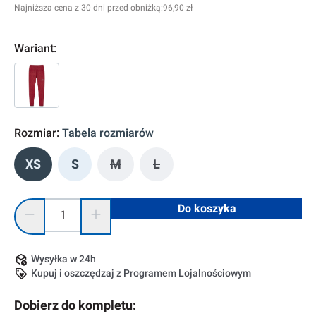
Najniższa cena z 30 dni przed obniżką:
96,90 zł
Wariant:
Rozmiar:
Tabela rozmiarów
XS
S
M
L
(Ta opcja jest obecnie niedostępna.)
(Ta opcja jest obecnie niedostę
Ilość produktu: Wprowadź żądaną ilość lub użyj przycisków, 
Do koszyka
Wysyłka w 24h
Kupuj i oszczędzaj z Programem Lojalnościowym
Dobierz do kompletu: