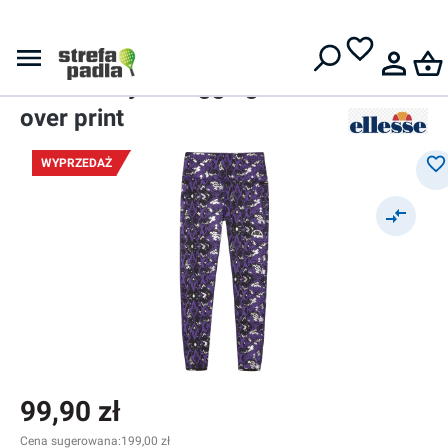
Darmowa dostawa od
399 zł
Leginsy
Damskie leginsy
Ellesse Jeyne Legging W - all
over print
WYPRZEDAŻ
99,90 zł
Cena sugerowana:
199,00 zł