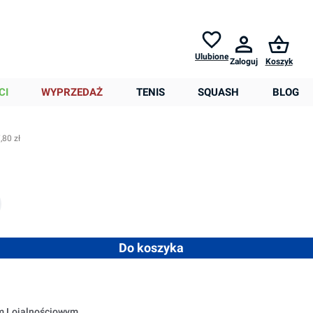
Zwroty do
30 dni *
Pomoc
Ulubione
Zaloguj
Koszyk
0,00 zł
CI
WYPRZEDAŻ
TENIS
SQUASH
BLOG
,80 zł
est obecnie niedostępna.)
 opcja jest obecnie niedostępna.)
 ilość lub użyj przycisków, aby zwiększyć lub zmniejszyć ilość
Do koszyka
em Lojalnościowym