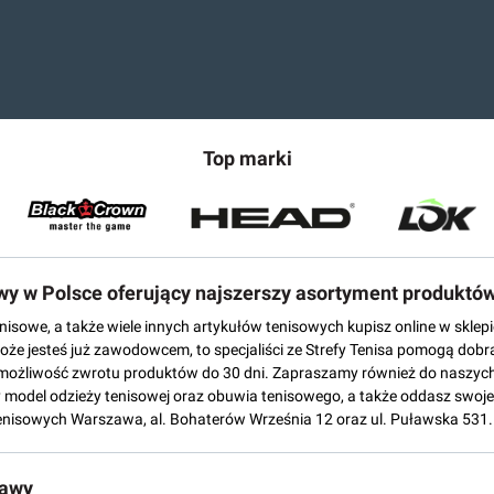
Top marki
owy w Polsce oferujący najszerszy asortyment produktó
tenisowe, a także wiele innych artykułów tenisowych kupisz online w skl
może jesteś już zawodowcem, to specjaliści ze Strefy Tenisa pomogą dobr
możliwość zwrotu produktów do 30 dni. Zapraszamy również do naszych
del odzieży tenisowej oraz obuwia tenisowego, a także oddasz swoje 
enisowych Warszawa, al. Bohaterów Września 12 oraz ul. Puławska 531.
tawy