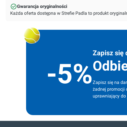
Gwarancja oryginalności
Każda oferta dostępna w Strefie Padla to produkt orygin
Zapisz się 
Odbie
-5%
Zapisz się na dar
żadnej promocji 
uprawniający do