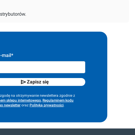
strybutorów.
-mail*
Zapisz się
godę na otrzymywanie newslettera zgodnie z
em sklepu internetowego
,
Regulaminem kodu
o newsletter
oraz
Polityką prywatności
.