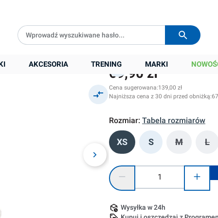
Darmowa dostawa od
399 zł
Wysyłka w
24h
KI
AKCESORIA
TRENING
MARKI
NOWOŚ
69,90 zł
Cena sugerowana:
139,00 zł
Najniższa cena z 30 dni przed obniżką:
67
Rozmiar:
Tabela rozmiarów
XS
S
M
L
(Ta opcja j
(Ta
Ilość produktu: Wprowadź żądaną
Wysyłka w 24h
Kupuj i oszczędzaj z Program