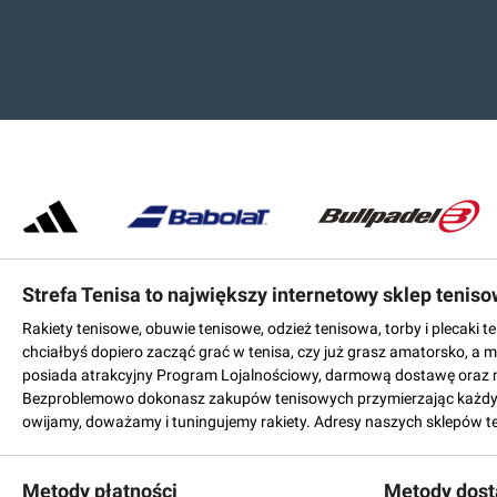
Strefa Tenisa to największy internetowy sklep tenis
Rakiety tenisowe, obuwie tenisowe, odzież tenisowa, torby i plecaki 
chciałbyś dopiero zacząć grać w tenisa, czy już grasz amatorsko, a 
posiada atrakcyjny Program Lojalnościowy, darmową dostawę oraz 
Bezproblemowo dokonasz zakupów tenisowych przymierzając każdy mo
owijamy, doważamy i tuningujemy rakiety. Adresy naszych sklepów t
Metody płatności
Metody dos