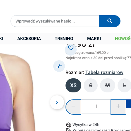
Darmowa dostawa od
399 zł
Wysyłka w
24h
psychic
KI
AKCESORIA
TRENING
MARKI
NOWOŚ
79,90 zł
Cena sugerowana:
169,00 zł
Najniższa cena z 30 dni przed obniżką:
77
Rozmiar:
Tabela rozmiarów
XS
S
M
L
(Ta opcja jest obec
(Ta opcja j
(Ta
Ilość produktu: Wprowadź żądaną
Wysyłka w 24h
Kupuj i oszczędzaj z Program