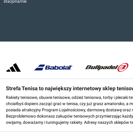
stacjonarnie
Strefa Tenisa to największy internetowy sklep tenis
Rakiety tenisowe, obuwie tenisowe, odzież tenisowa, torby i plecaki 
chciałbyś dopiero zacząć grać w tenisa, czy już grasz amatorsko, a 
posiada atrakcyjny Program Lojalnościowy, darmową dostawę oraz 
Bezproblemowo dokonasz zakupów tenisowych przymierzając każdy mo
owijamy, doważamy i tuningujemy rakiety. Adresy naszych sklepów t