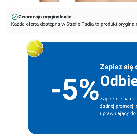
Gwarancja oryginalności
Każda oferta dostępna w Strefie Padla to produkt orygin
Zapisz się 
Odbie
-5%
Zapisz się na dar
żadnej promocji 
uprawniający do