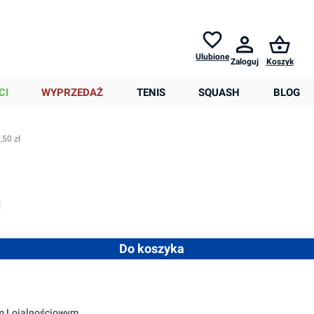
Zwroty do
30 dni *
Pomoc
Ulubione
Zaloguj
Koszyk
0,00 zł
CI
WYPRZEDAŻ
TENIS
SQUASH
BLOG
,50 zł
nie niedostępna.)
est obecnie niedostępna.)
 opcja jest obecnie niedostępna.)
 ilość lub użyj przycisków, aby zwiększyć lub zmniejszyć ilość
Do koszyka
em Lojalnościowym