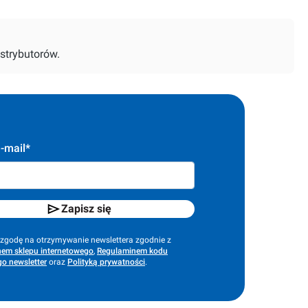
strybutorów.
-mail*
Zapisz się
godę na otrzymywanie newslettera zgodnie z
em sklepu internetowego
,
Regulaminem kodu
o newsletter
oraz
Polityką prywatności
.