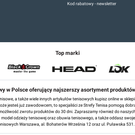
Kod rabatowy - newsletter
Top marki
owy w Polsce oferujący najszerszy asortyment produktó
tenisowe, a także wiele innych artykułów tenisowych kupisz online w skl
może jesteś już zawodowcem, to specjaliści ze Strefy Tenisa pomogą dobr
możliwość zwrotu produktów do 30 dni. Zapraszamy również do naszych
del odzieży tenisowej oraz obuwia tenisowego, a także oddasz swoje 
enisowych Warszawa, al. Bohaterów Września 12 oraz ul. Puławska 531.