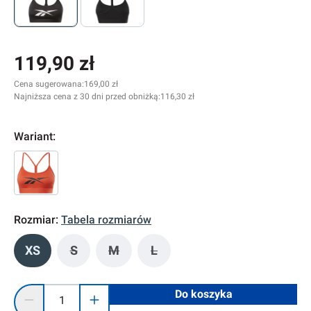
119,90 zł
Cena sugerowana:
169,00 zł
Najniższa cena z 30 dni przed obniżką:
116,30 zł
Wariant:
Rozmiar:
Tabela rozmiarów
XS
S
M
L
(Ta opcja jest obecnie niedostępna.)
(Ta opcja jest obecnie niedostępna.)
(Ta opcja jest obecnie niedostę
Ilość produktu: Wprowadź żądaną ilość lub użyj przycisków, 
Do koszyka