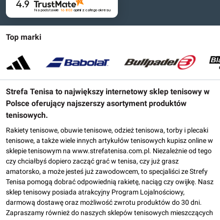
4.9
Na podstawie
16 803
opinii
z całego okresu
Top marki
Strefa Tenisa to największy internetowy sklep tenisowy w
Polsce oferujący najszerszy asortyment produktów
tenisowych.
Rakiety tenisowe, obuwie tenisowe, odzież tenisowa, torby i plecaki
tenisowe, a także wiele innych artykułów tenisowych kupisz online w
sklepie tenisowym na www.strefatenisa.com.pl. Niezależnie od tego
czy chciałbyś dopiero zacząć grać w tenisa, czy już grasz
amatorsko, a może jesteś już zawodowcem, to specjaliści ze Strefy
Tenisa pomogą dobrać odpowiednią rakietę, naciąg czy owijkę. Nasz
sklep tenisowy posiada atrakcyjny Program Lojalnościowy,
darmową dostawę oraz możliwość zwrotu produktów do 30 dni.
Zapraszamy również do naszych sklepów tenisowych mieszczących