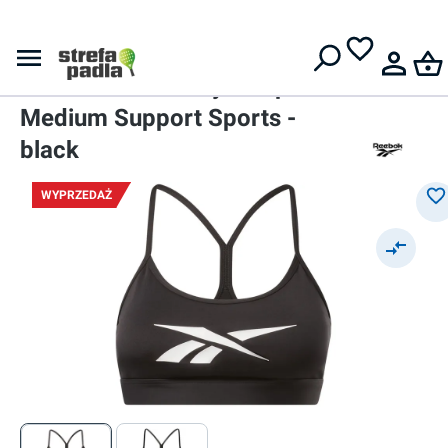
Darmowa dostawa od
399 zł
Staniki
Damski stanik
Reebok Lux Skinny Strap
Medium Support Sports -
black
WYPRZEDAŻ