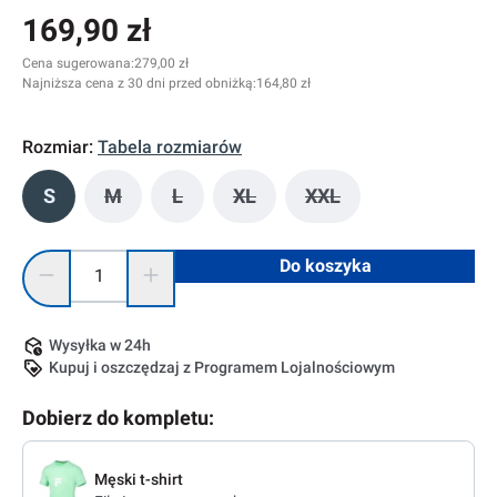
169,90 zł
Cena sugerowana:
279,00 zł
Najniższa cena z 30 dni przed obniżką:
164,80 zł
Rozmiar:
Tabela rozmiarów
S
M
L
XL
XXL
(Ta opcja jest obecnie niedostępna.)
(Ta opcja jest obecnie niedostępna.)
(Ta opcja jest obecnie niedostę
(Ta opcja jest obecni
Ilość produktu: Wprowadź żądaną ilość lub użyj przycisków, 
Do koszyka
Wysyłka w 24h
Kupuj i oszczędzaj z Programem Lojalnościowym
Dobierz do kompletu:
Męski t-shirt