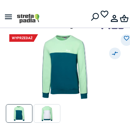
Darmowa dostawa od
399 zł
Bluzy
Męska bluza
Fila Sweater Manu - green ash
WYPRZEDAŻ