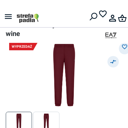
Darmowa dostawa od
399 zł
Spodnie
Męskie spodnie
EA7 Man Jersey - windsor
wine
WYPRZEDAŻ