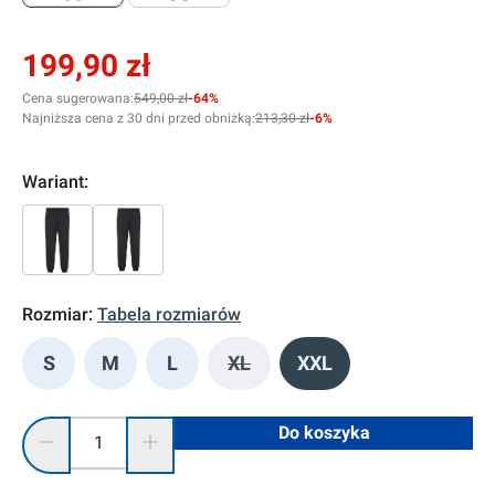
199,90 zł
Cena sugerowana:
549,00 zł
-64%
Najniższa cena z 30 dni przed obniżką:
213,30 zł
-6%
Wariant:
Rozmiar:
Tabela rozmiarów
S
M
L
XL
XXL
(Ta opcja jest obecnie niedostęp
Ilość produktu: Wprowadź żądaną ilość lub użyj przycisków, 
Do koszyka