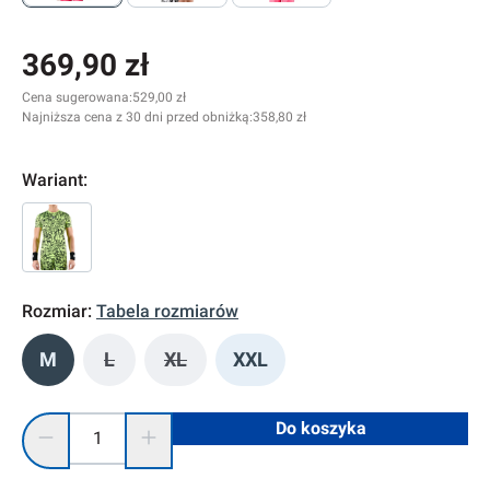
369,90 zł
Cena sugerowana:
529,00 zł
Najniższa cena z 30 dni przed obniżką:
358,80 zł
Wariant:
Rozmiar:
Tabela rozmiarów
M
L
XL
XXL
(Ta opcja jest obecnie niedostępna.)
(Ta opcja jest obecnie niedostępna.)
Ilość produktu: Wprowadź żądaną ilość lub użyj przycisków, 
Do koszyka