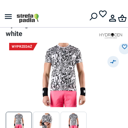
Darmowa dostawa od
399 zł
T-Shirty
Męski t-shirt
Hydrogen Chrome Tech -
white
WYPRZEDAŻ