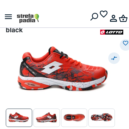
Męskie buty do padla
Darmowa dostawa od
399 zł
Lotto Superrapida 200 IV -
grenadine red/all white/all
black