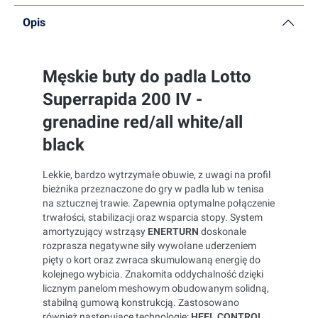
Opis
Męskie buty do padla Lotto
Superrapida 200 IV -
grenadine red/all white/all
black
Lekkie, bardzo wytrzymałe obuwie, z uwagi na profil
bieżnika przeznaczone do gry w padla lub w tenisa
na sztucznej trawie. Zapewnia optymalne połączenie
trwałości,
stabilizacji oraz wsparcia stopy. S
ystem
amortyzujący wstrząsy
ENERTURN
doskonale
rozprasza negatywne siły wywołane uderzeniem
pięty o kort oraz zwraca skumulowaną energię do
kolejnego wybicia.
Znakomita oddychalność dzięki
licznym panelom meshowym obudowanym solidną,
stabilną gumową konstrukcją.
Zastosowano
również następujące technologie:
HEEL CONTROL
,