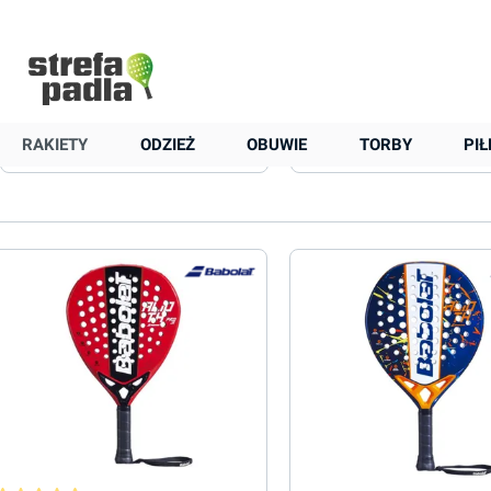
+48 22 823 37 48
Strona główna
Rakiety
Rakiety Juniorskie
Babolat
Babolat
RAKIETY
ODZIEŻ
OBUWIE
TORBY
PIŁ
Cena
Balans (mm)
Materiał
Profil ramy (mm)