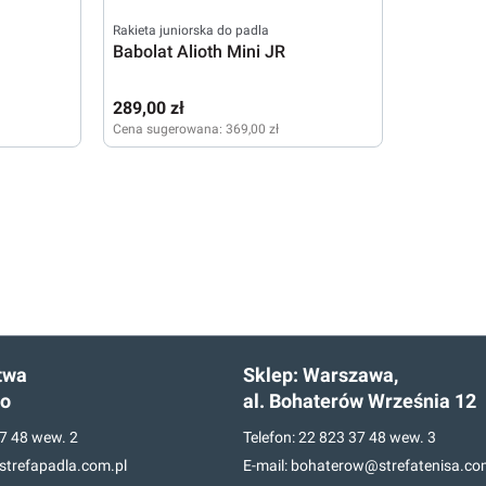
Rakieta juniorska do padla
Babolat Alioth Mini JR
289,00 zł
Cena sugerowana:
369,00 zł
twa
Sklep:
Warszawa,
go
al. Bohaterów Września 12
7 48
wew. 2
Telefon:
22 823 37 48
wew. 3
trefapadla.com.pl
E-mail:
bohaterow@strefatenisa.co