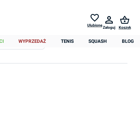
Zwroty do
30 dni *
Pomoc
Ulubione
Zaloguj
Koszyk
0,00 zł
CI
WYPRZEDAŻ
TENIS
SQUASH
BLOG
Sortowanie
Więcej filtrów
Dostępność na magazynie