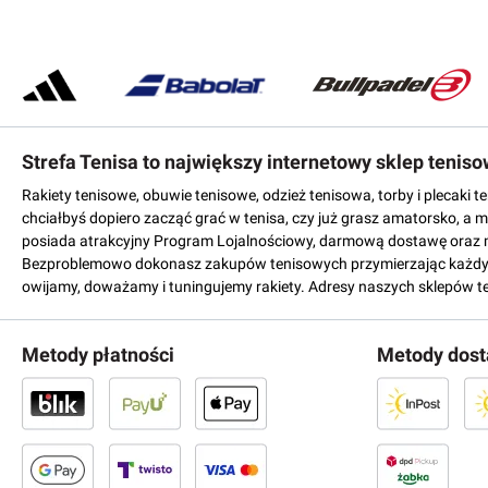
Strefa Tenisa to największy internetowy sklep tenis
Rakiety tenisowe, obuwie tenisowe, odzież tenisowa, torby i plecaki 
chciałbyś dopiero zacząć grać w tenisa, czy już grasz amatorsko, a 
posiada atrakcyjny Program Lojalnościowy, darmową dostawę oraz 
Bezproblemowo dokonasz zakupów tenisowych przymierzając każdy mo
owijamy, doważamy i tuningujemy rakiety. Adresy naszych sklepów t
Metody płatności
Metody dos