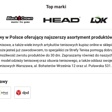
Top marki
owy w Polsce oferujący najszerszy asortyment produktó
tenisowe, a także wiele innych artykułów tenisowych kupisz online w skl
może jesteś już zawodowcem, to specjaliści ze Strefy Tenisa pomogą dobr
możliwość zwrotu produktów do 30 dni. Zapraszamy również do naszych
del odzieży tenisowej oraz obuwia tenisowego, a także oddasz swoje 
enisowych Warszawa, al. Bohaterów Września 12 oraz ul. Puławska 531.
tawy