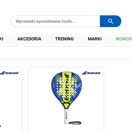
Darmowa dostawa od
399 zł
Wysyłka w
24h
KI
AKCESORIA
TRENING
MARKI
NOWOŚ
Długość (mm)
Kształt
Waga (g)
Ocena min.