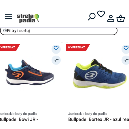
Darmowa dostawa od
399 zł
Bullpadel
Filtry i sortuj
YPRZEDAŻ
WYPRZEDAŻ
uniorskie buty do padla
Juniorskie buty do padla
Bullpadel Bowi JR -
Bullpadel Bortex JR - azul rea