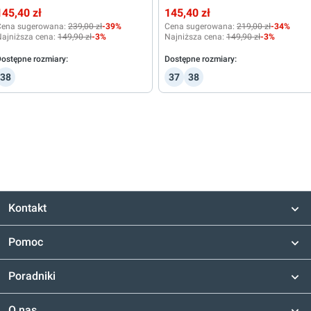
145,40 zł
145,40 zł
Cena sugerowana:
239,00 zł
-39%
Cena sugerowana:
219,00 zł
-34%
ajniższa cena:
149,90 zł
-3%
Najniższa cena:
149,90 zł
-3%
ostępne rozmiary:
Dostępne rozmiary:
38
37
38
Kontakt
Pomoc
Poradniki
O nas