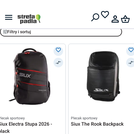
Darmowa dostawa od
399 zł
Siux
Filtry i sortuj
lecak sportowy
Plecak sportowy
Siux Electra Stupa 2026 -
Siux The Rook Backpack
black