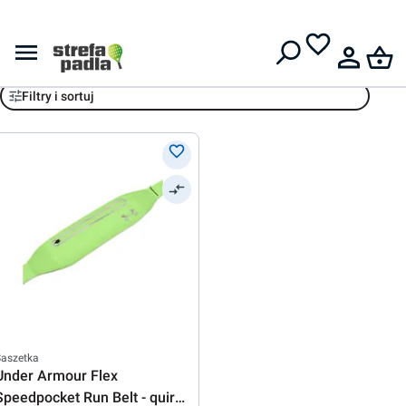
Darmowa dostawa od
399 zł
Under Armour
Filtry i sortuj
Saszetka
Under Armour Flex
Speedpocket Run Belt - quirky