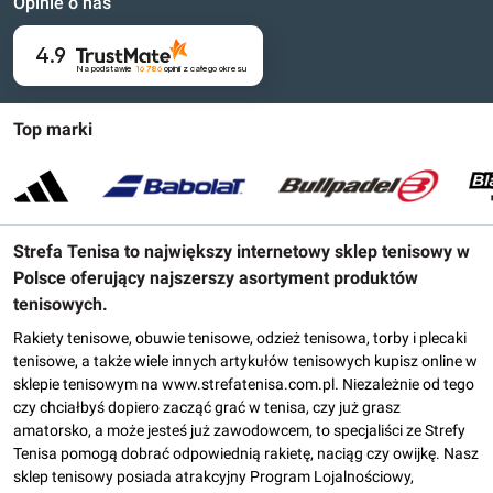
Opinie o nas
4.9
Na podstawie
16 786
opinii
z całego okresu
Top marki
Strefa Tenisa to największy internetowy sklep tenisowy w
Polsce oferujący najszerszy asortyment produktów
tenisowych.
Rakiety tenisowe, obuwie tenisowe, odzież tenisowa, torby i plecaki
tenisowe, a także wiele innych artykułów tenisowych kupisz online w
sklepie tenisowym na www.strefatenisa.com.pl. Niezależnie od tego
czy chciałbyś dopiero zacząć grać w tenisa, czy już grasz
amatorsko, a może jesteś już zawodowcem, to specjaliści ze Strefy
Tenisa pomogą dobrać odpowiednią rakietę, naciąg czy owijkę. Nasz
sklep tenisowy posiada atrakcyjny Program Lojalnościowy,