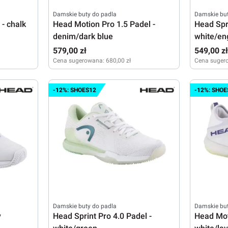
Damskie buty do padla
Damskie but
 - chalk
Head Motion Pro 1.5 Padel -
Head Spri
denim/dark blue
white/en
579,00 zł
549,00 z
Cena sugerowana:
680,00 zł
Cena suger
38
38,5
39
40
40,5
41
42
42,5
38
38,5
-12%: SHOES12
-12%: SHOE
43
43
Damskie buty do padla
Damskie but
y
Head Sprint Pro 4.0 Padel -
Head Mot