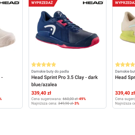
40
40,5
42
37
38
3
WYPRZEDAŻ
WYPRZEDA
Średnia ocena 5 z 5 gwiazdek
Średnia oc
Damskie buty do padla
Damskie but
 -
Head Sprint Pro 3.5 Clay - dark
Head Spr
blue/azalea
339,40 zł
339,40 z
%
Cena sugerowana:
660,00 zł
-49%
Cena suger
Najniższa cena:
349,90 zł
-3%
Najniższa c
37
39
40,5
41
42
38
38,5