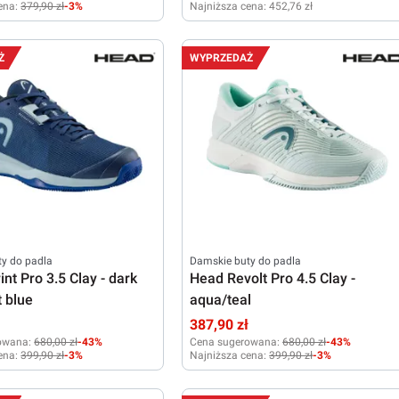
ena:
379,90 zł
-3%
Najniższa cena:
452,76 zł
39
40
40,5
42
40,5
Ż
WYPRZEDAŻ
y do padla
Damskie buty do padla
nt Pro 3.5 Clay - dark
Head Revolt Pro 4.5 Clay -
t blue
aqua/teal
ł
387,90 zł
owana:
680,00 zł
-43%
Cena sugerowana:
680,00 zł
-43%
ena:
399,90 zł
-3%
Najniższa cena:
399,90 zł
-3%