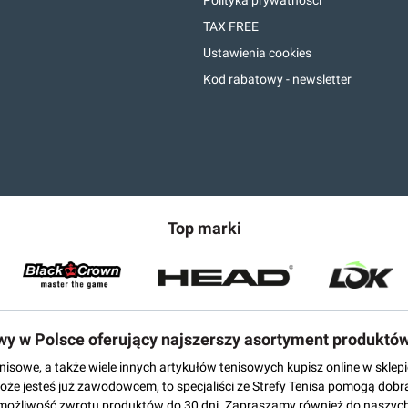
Polityka prywatności
TAX FREE
Ustawienia cookies
Kod rabatowy - newsletter
Top marki
owy w Polsce oferujący najszerszy asortyment produktó
tenisowe, a także wiele innych artykułów tenisowych kupisz online w skl
może jesteś już zawodowcem, to specjaliści ze Strefy Tenisa pomogą dobr
możliwość zwrotu produktów do 30 dni. Zapraszamy również do naszych