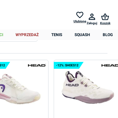
Zwroty do
30 dni *
Pomoc
Ulubione
Zaloguj
Koszyk
0,00 zł
CI
WYPRZEDAŻ
TENIS
SQUASH
BLOG
Sortowanie
Więcej filtrów
S12
-12%: SHOES12