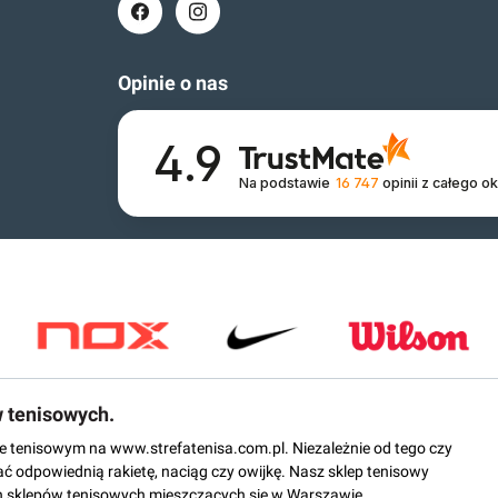
Opinie o nas
4.9
Na podstawie
16 747
opinii
z całego o
w tenisowych.
epie tenisowym na www.strefatenisa.com.pl. Niezależnie od tego czy
ać odpowiednią rakietę, naciąg czy owijkę. Nasz sklep tenisowy
 sklepów tenisowych mieszczących się w Warszawie.