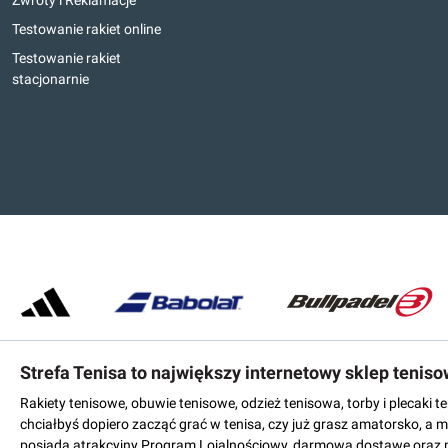
Zwroty i Reklamacje
Testowanie rakiet online
Testowanie rakiet
stacjonarnie
Strefa Tenisa to największy internetowy sklep tenis
Rakiety tenisowe, obuwie tenisowe, odzież tenisowa, torby i plecaki 
chciałbyś dopiero zacząć grać w tenisa, czy już grasz amatorsko, a 
posiada atrakcyjny Program Lojalnościowy, darmową dostawę oraz 