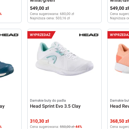
white/green
white/la
549,00 zł
549,00 z
%
Cena sugerowana:
680,00 zł
Cena suger
Najniższa cena:
503,16 zł
Najniższa c
40,5
41
38
40
41
38
40,5
WYPRZEDAŻ
WYPRZEDA
Damskie buty do padla
Damskie but
lay
Head Sprint Evo 3.5 Clay
Head Rev
310,30 zł
368,50 z
%
Cena sugerowana:
550,00 zł
-44%
Cena suger