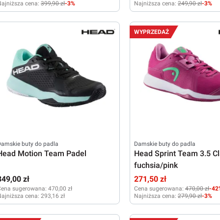
ajniższa cena:
399,90 zł
-3%
Najniższa cena:
249,90 zł
-3%
37
37
38
38,5
39
40
40,5
WYPRZEDAŻ
amskie buty do padla
Damskie buty do padla
Head Motion Team Padel
Head Sprint Team 3.5 Cl
fuchsia/pink
349,00 zł
271,50 zł
Cena sugerowana:
470,00 zł
Cena sugerowana:
470,00 zł
-42
ajniższa cena:
293,16 zł
Najniższa cena:
279,90 zł
-3%