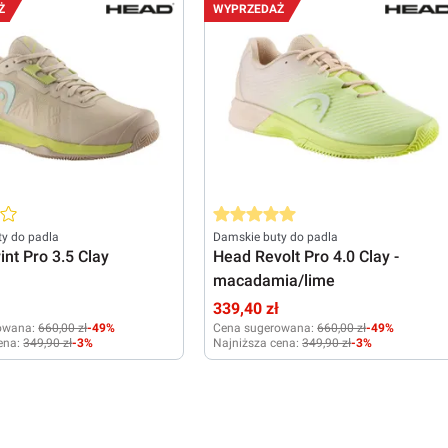
8,5
39
40
40,5
41
42
40,5
41
42
Ż
WYPRZEDAŻ
ena 4 z 5 gwiazdek
Średnia ocena 5 z 5 gwiazdek
y do padla
Damskie buty do padla
int Pro 3.5 Clay
Head Revolt Pro 4.0 Clay -
macadamia/lime
ł
339,40 zł
owana:
660,00 zł
-49%
Cena sugerowana:
660,00 zł
-49%
ena:
349,90 zł
-3%
Najniższa cena:
349,90 zł
-3%
39
40
40,5
38,5
39
40