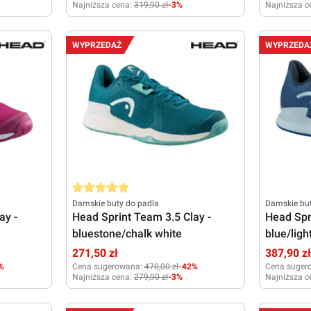
Najniższa cena:
319,90 zł
-3%
Najniższa c
38
37
38,5
WYPRZEDAŻ
WYPRZEDA
Średnia ocena 5 z 5 gwiazdek
Damskie buty do padla
Damskie but
ay -
Head Sprint Team 3.5 Clay -
Head Spri
bluestone/chalk white
blue/ligh
271,50 zł
387,90 z
%
Cena sugerowana:
470,00 zł
-42%
Cena suger
Najniższa cena:
279,90 zł
-3%
Najniższa c