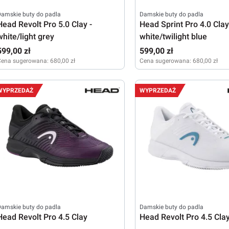
amskie buty do padla
Damskie buty do padla
Head Revolt Pro 5.0 Clay -
Head Sprint Pro 4.0 Clay
white/light grey
white/twilight blue
599,00 zł
599,00 zł
Cena sugerowana:
680,00 zł
Cena sugerowana:
680,00 zł
38
40,5
WYPRZEDAŻ
WYPRZEDAŻ
amskie buty do padla
Damskie buty do padla
Head Revolt Pro 4.5 Clay
Head Revolt Pro 4.5 Cla