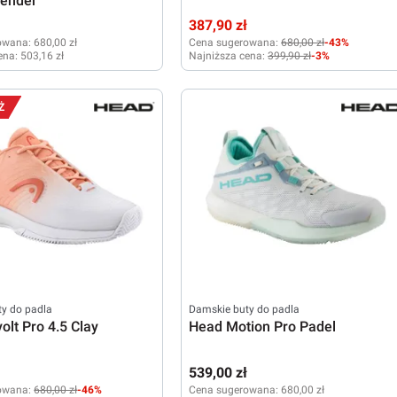
vender
ł
387,90 zł
owana:
680,00 zł
Cena sugerowana:
680,00 zł
-43%
ena:
503,16 zł
Najniższa cena:
399,90 zł
-3%
41
37
38
38,5
39
40
40,5
Ż
y do padla
Damskie buty do padla
olt Pro 4.5 Clay
Head Motion Pro Padel
ł
539,00 zł
owana:
680,00 zł
-46%
Cena sugerowana:
680,00 zł