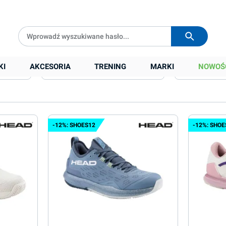
Darmowa dostawa od
399 zł
Wysyłka w
24h
KI
AKCESORIA
TRENING
MARKI
NOWOŚ
Rozmiar
Ocena min.
-12%: SHOES12
-12%: SHOE