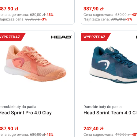
387,90 zł
387,90 zł
Cena sugerowana:
680,00 zł
-43%
Cena sugerowana:
680,00 zł
-43
ajniższa cena:
399,90 zł
-3%
Najniższa cena:
399,90 zł
-3%
36,5
37
38
38,5
39
40
40,5
42
36,5
37
38
38,5
39
40
WYPRZEDAŻ
WYPRZEDAŻ
42
amskie buty do padla
Damskie buty do padla
Head Sprint Pro 4.0 Clay
Head Sprint Team 4.0 C
387,90 zł
242,40 zł
Cena sugerowana:
680,00 zł
-43%
Cena sugerowana:
470,00 zł
-48