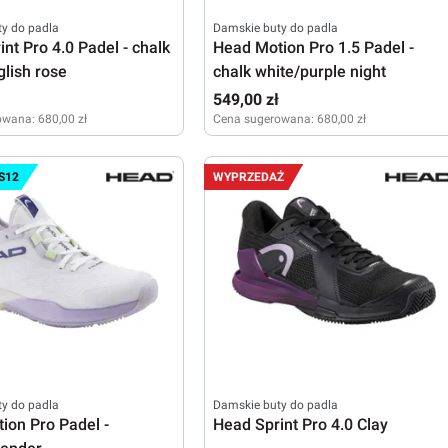
y do padla
Damskie buty do padla
nt Pro 4.0 Padel - chalk
Head Motion Pro 1.5 Padel -
glish rose
chalk white/purple night
ł
549,00 zł
owana:
680,00 zł
Cena sugerowana:
680,00 zł
39
40
40,5
41
42
42,5
38
38,5
40
40,5
41
42
42,5
S12
WYPRZEDAŻ
y do padla
Damskie buty do padla
ion Pro Padel -
Head Sprint Pro 4.0 Clay