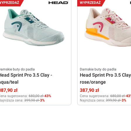
41
37
WYPRZEDAŻ
WYPRZEDAŻ
amskie buty do padla
Damskie buty do padla
Head Sprint Pro 3.5 Clay -
Head Sprint Pro 3.5 Clay
aqua/teal
rose/orange
387,90 zł
387,90 zł
Cena sugerowana:
680,00 zł
-43%
Cena sugerowana:
680,00 zł
-43
ajniższa cena:
399,90 zł
-3%
Najniższa cena:
399,90 zł
-3%
38,5
40
42
40
40,5