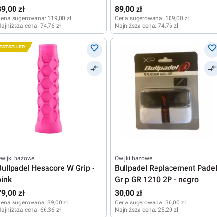
89,00 zł
89,00 zł
Cena sugerowana:
119,00 zł
Cena sugerowana:
109,00 zł
ajniższa cena:
74,76 zł
Najniższa cena:
74,76 zł
ESTSELLER
wijki bazowe
Owijki bazowe
Bullpadel Hesacore W Grip -
Bullpadel Replacement Padel
pink
Grip GR 1210 2P - negro
79,00 zł
30,00 zł
Cena sugerowana:
89,00 zł
Cena sugerowana:
36,00 zł
ajniższa cena:
66,36 zł
Najniższa cena:
25,20 zł