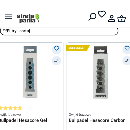
Darmowa dostawa od
399 zł
Bullpadel
Filtry i sortuj
BESTSELLER
rednia ocena 5 z 5 gwiazdek
wijki bazowe
Owijki bazowe
Bullpadel Hesacore Gel
Bullpadel Hesacore Carbon