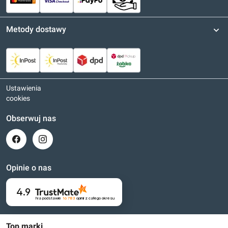
Metody dostawy
Ustawienia
cookies
Obserwuj nas
Opinie o nas
4.9
Na podstawie
16 783
opinii
z całego okresu
Top marki