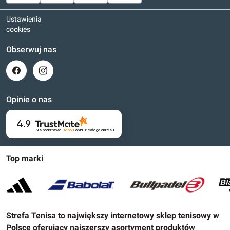
Ustawienia
cookies
Obserwuj nas
Opinie o nas
4.9
Na podstawie
16 991
opinii
z całego okresu
Top marki
Strefa Tenisa to największy internetowy sklep tenisowy w
Polsce oferujący najszerszy asortyment produktów