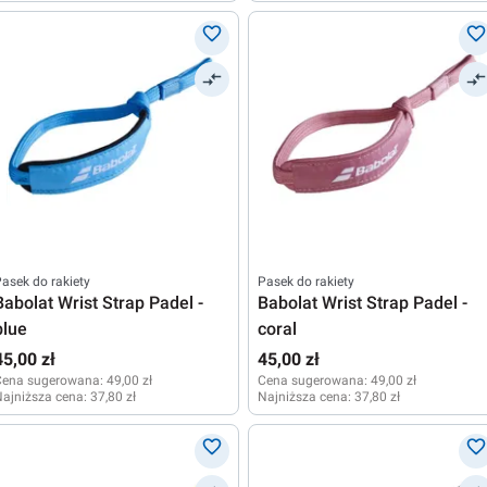
asek do rakiety
Pasek do rakiety
Babolat Wrist Strap Padel -
Babolat Wrist Strap Padel -
blue
coral
45,00 zł
45,00 zł
Cena sugerowana:
49,00 zł
Cena sugerowana:
49,00 zł
ajniższa cena:
37,80 zł
Najniższa cena:
37,80 zł