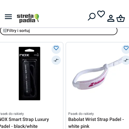
Darmowa dostawa od
399 zł
Paski do rakiet padlowych
Filtry i sortuj
asek do rakiety
Pasek do rakiety
NOX Smart Strap Luxury
Babolat Wrist Strap Padel -
Padel - black/white
white pink