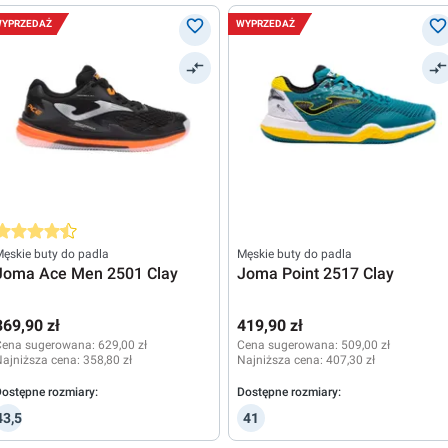
YPRZEDAŻ
WYPRZEDAŻ
rednia ocena 4.5 z 5 gwiazdek
ęskie buty do padla
Męskie buty do padla
Joma Ace Men 2501 Clay
Joma Point 2517 Clay
369,90 zł
419,90 zł
Cena sugerowana:
629,00 zł
Cena sugerowana:
509,00 zł
ajniższa cena:
358,80 zł
Najniższa cena:
407,30 zł
ostępne rozmiary:
Dostępne rozmiary:
43,5
41