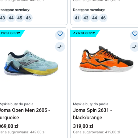
Cena sugerowana:
449,00 zł
Cena sugerowana:
439,00 zł
ostępne rozmiary:
Dostępne rozmiary:
43
44
45
46
41
43
44
46
12%: SHOES12
-12%: SHOES12
ęskie buty do padla
Męskie buty do padla
Joma Open Men 2605 -
Joma Spin 2631 -
turquoise
black/orange
369,00 zł
319,00 zł
Cena sugerowana:
449,00 zł
Cena sugerowana:
419,00 zł