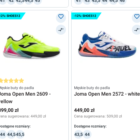
41
42
42,5
44,5
45
41
43
43,5
44
44,5
46
12%: SHOES12
-12%: SHOES12
rednia ocena 5 z 5 gwiazdek
ęskie buty do padla
Męskie buty do padla
Joma Open Men 2609 -
Joma Open Men 2572 - white
yellow
399,00 zł
449,00 zł
Cena sugerowana:
449,00 zł
Cena sugerowana:
509,00 zł
ostępne rozmiary:
Dostępne rozmiary:
44
44,5
45,5
43,5
44