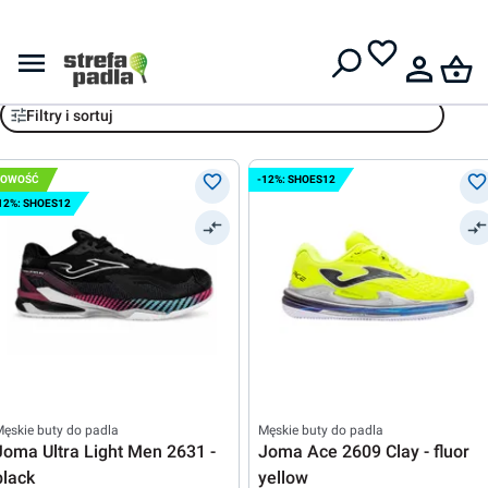
Darmowa dostawa od
399 zł
Joma
Filtry i sortuj
NOWOŚĆ
-12%: SHOES12
12%: SHOES12
ęskie buty do padla
Męskie buty do padla
Joma Ultra Light Men 2631 -
Joma Ace 2609 Clay - fluor
black
yellow