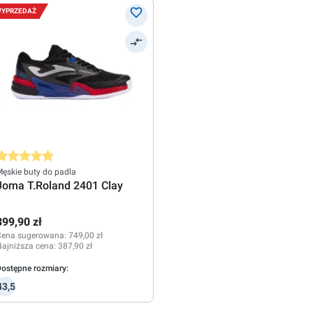
YPRZEDAŻ
rednia ocena 5 z 5 gwiazdek
ęskie buty do padla
Joma T.Roland 2401 Clay
399,90 zł
Cena sugerowana:
749,00 zł
ajniższa cena:
387,90 zł
ostępne rozmiary:
43,5