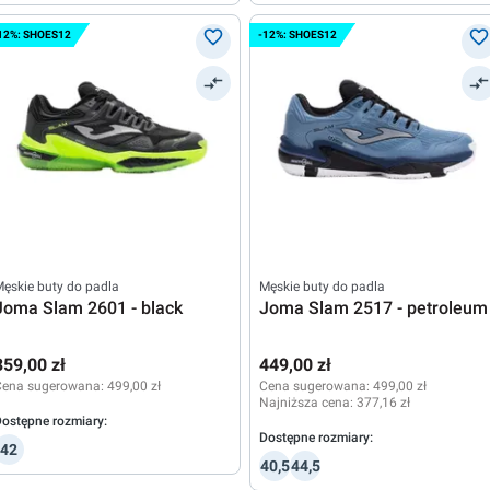
12%: SHOES12
-12%: SHOES12
ęskie buty do padla
Męskie buty do padla
Joma Slam 2601 - black
Joma Slam 2517 - petroleum
359,00 zł
449,00 zł
Cena sugerowana:
499,00 zł
Cena sugerowana:
499,00 zł
Najniższa cena:
377,16 zł
ostępne rozmiary:
Dostępne rozmiary:
42
40,5
44,5