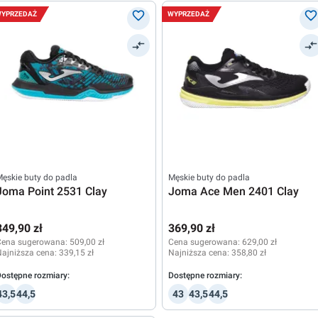
YPRZEDAŻ
WYPRZEDAŻ
ęskie buty do padla
Męskie buty do padla
Joma Point 2531 Clay
Joma Ace Men 2401 Clay
349,90 zł
369,90 zł
Cena sugerowana:
509,00 zł
Cena sugerowana:
629,00 zł
ajniższa cena:
339,15 zł
Najniższa cena:
358,80 zł
ostępne rozmiary:
Dostępne rozmiary:
43,5
44,5
43
43,5
44,5