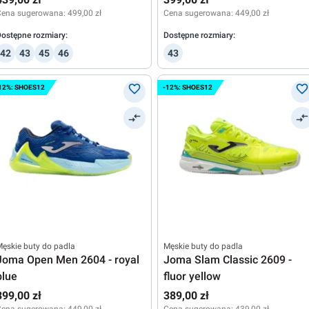
Cena sugerowana:
499,00 zł
Cena sugerowana:
449,00 zł
ostępne rozmiary:
Dostępne rozmiary:
42
43
45
46
43
12%: SHOES12
-12%: SHOES12
ęskie buty do padla
Męskie buty do padla
Joma Open Men 2604 - royal
Joma Slam Classic 2609 -
blue
fluor yellow
399,00 zł
389,00 zł