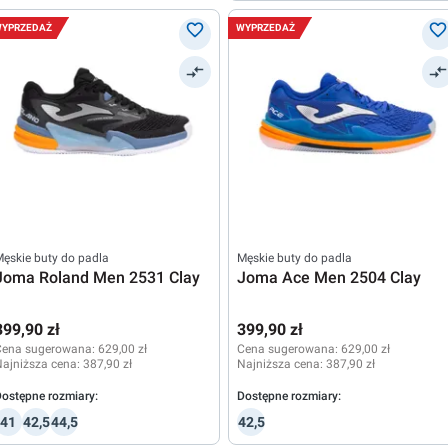
YPRZEDAŻ
WYPRZEDAŻ
ęskie buty do padla
Męskie buty do padla
Joma Roland Men 2531 Clay
Joma Ace Men 2504 Clay
399,90 zł
399,90 zł
Cena sugerowana:
629,00 zł
Cena sugerowana:
629,00 zł
ajniższa cena:
387,90 zł
Najniższa cena:
387,90 zł
ostępne rozmiary:
Dostępne rozmiary:
41
42,5
44,5
42,5