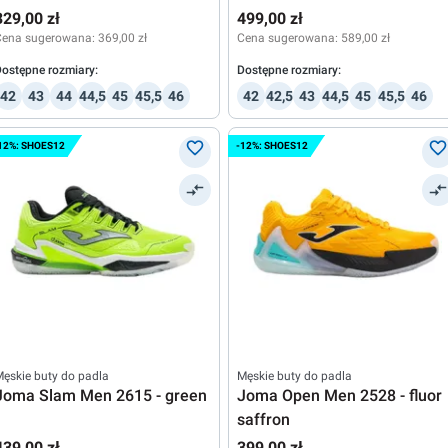
329,00 zł
499,00 zł
Cena sugerowana:
369,00 zł
Cena sugerowana:
589,00 zł
ostępne rozmiary:
Dostępne rozmiary:
42
43
44
44,5
45
45,5
46
42
42,5
43
44,5
45
45,5
46
12%: SHOES12
-12%: SHOES12
ęskie buty do padla
Męskie buty do padla
Joma Slam Men 2615 - green
Joma Open Men 2528 - fluor
saffron
439,00 zł
399,00 zł