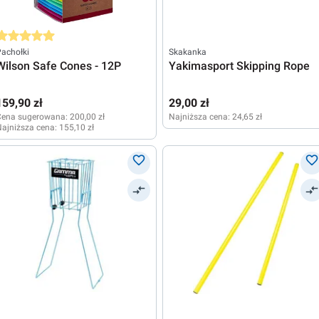
rednia ocena 5 z 5 gwiazdek
achołki
Skakanka
Wilson Safe Cones - 12P
Yakimasport Skipping Rope
159,90 zł
29,00 zł
Cena sugerowana:
200,00 zł
Najniższa cena:
24,65 zł
ajniższa cena:
155,10 zł