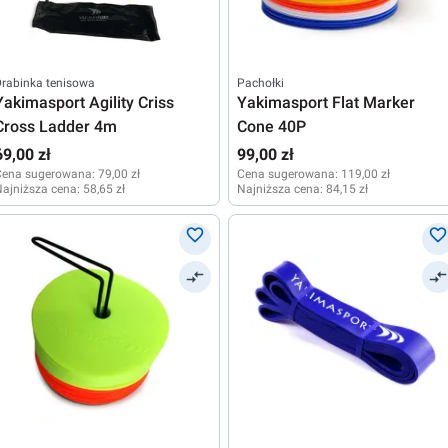
rabinka tenisowa
Pachołki
Yakimasport Agility Criss
Yakimasport Flat Marker
Cross Ladder 4m
Cone 40P
69,00 zł
99,00 zł
Cena sugerowana:
79,00 zł
Cena sugerowana:
119,00 zł
ajniższa cena:
58,65 zł
Najniższa cena:
84,15 zł