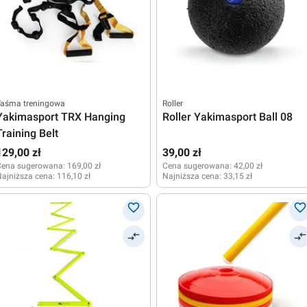
Taśma treningowa
Roller
Yakimasport TRX Hanging
Roller Yakimasport Ball 08
Training Belt
129,00 zł
39,00 zł
Cena sugerowana:
169,00 zł
Cena sugerowana:
42,00 zł
ajniższa cena:
116,10 zł
Najniższa cena:
33,15 zł