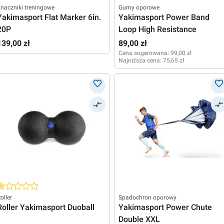
naczniki treningowe
Gumy oporowe
Yakimasport Flat Marker 6in.
Yakimasport Power Band
20P
Loop High Resistance
139,00 zł
89,00 zł
Cena sugerowana:
99,00 zł
Najniższa cena:
75,65 zł
rednia ocena 1 z 5 gwiazdek
oller
Spadochron oporowy
Roller Yakimasport Duoball
Yakimasport Power Chute
Double XXL