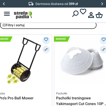
Darmowa dostawa od
399 zł
Pomoce trenerskie
Filtry i sortuj
NOWOŚĆ
NOWOŚĆ
Tuba
Pachołki
Pro's Pro Ball Mower
Pachołki treningowe
Yakimasport Cut Cones 10P -