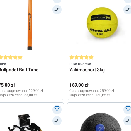
rednia ocena 5 z 5 gwiazdek
Średnia ocena 5 z 5 gwiazdek
Tuba
Piłka lekarska
Bullpadel Ball Tube
Yakimasport 3kg
75,00 zł
189,00 zł
Cena sugerowana:
109,00 zł
Cena sugerowana:
259,00 zł
ajniższa cena:
63,00 zł
Najniższa cena:
160,65 zł