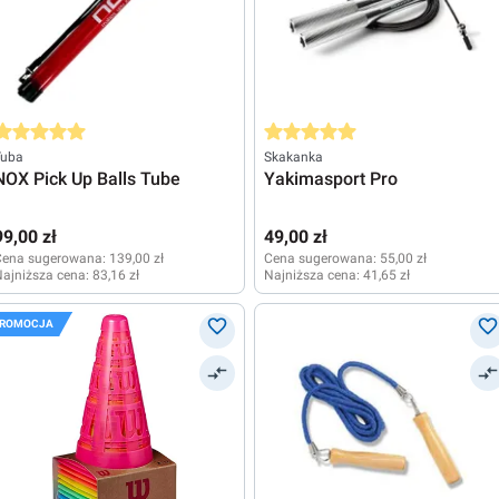
rednia ocena 5 z 5 gwiazdek
Średnia ocena 5 z 5 gwiazdek
Tuba
Skakanka
NOX Pick Up Balls Tube
Yakimasport Pro
99,00 zł
49,00 zł
Cena sugerowana:
139,00 zł
Cena sugerowana:
55,00 zł
ajniższa cena:
83,16 zł
Najniższa cena:
41,65 zł
ROMOCJA