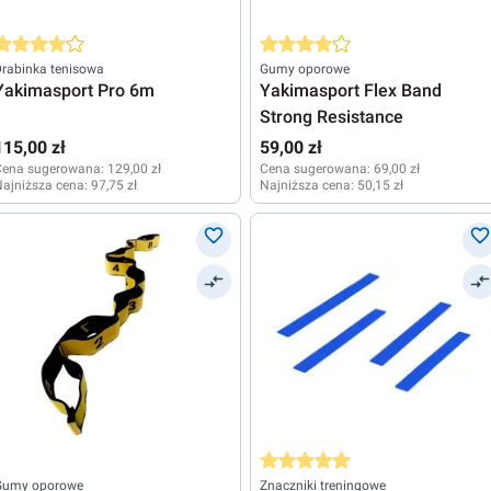
rednia ocena 4 z 5 gwiazdek
Średnia ocena 4 z 5 gwiazdek
rabinka tenisowa
Gumy oporowe
Yakimasport Pro 6m
Yakimasport Flex Band
Strong Resistance
115,00 zł
59,00 zł
Cena sugerowana:
129,00 zł
Cena sugerowana:
69,00 zł
ajniższa cena:
97,75 zł
Najniższa cena:
50,15 zł
Średnia ocena 5 z 5 gwiazdek
Gumy oporowe
Znaczniki treningowe