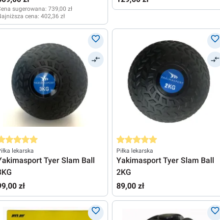
Cena sugerowana:
739,00 zł
ajniższa cena:
402,36 zł
rednia ocena 5 z 5 gwiazdek
Średnia ocena 5 z 5 gwiazdek
iłka lekarska
Piłka lekarska
Yakimasport Tyer Slam Ball
Yakimasport Tyer Slam Ball
3KG
2KG
99,00 zł
89,00 zł