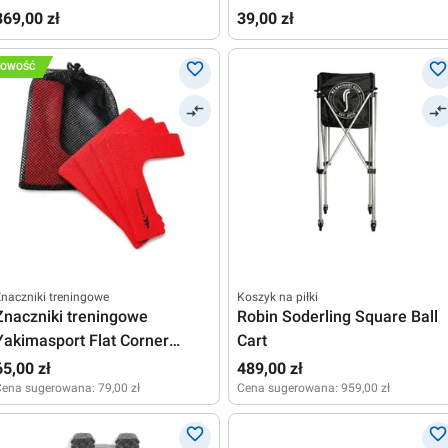
white
369,00 zł
39,00 zł
NOWOŚĆ
naczniki treningowe
Koszyk na piłki
Znaczniki treningowe
Robin Soderling Square Ball
Yakimasport Flat Corner
Cart
Markings 4P
65,00 zł
489,00 zł
Cena sugerowana:
79,00 zł
Cena sugerowana:
959,00 zł