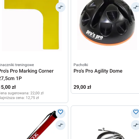
naczniki treningowe
Pachołki
Pro's Pro Marking Corner
Pro's Pro Agility Dome
27,5cm 1P
15,00 zł
29,00 zł
Cena sugerowana:
22,00 zł
ajniższa cena:
12,75 zł