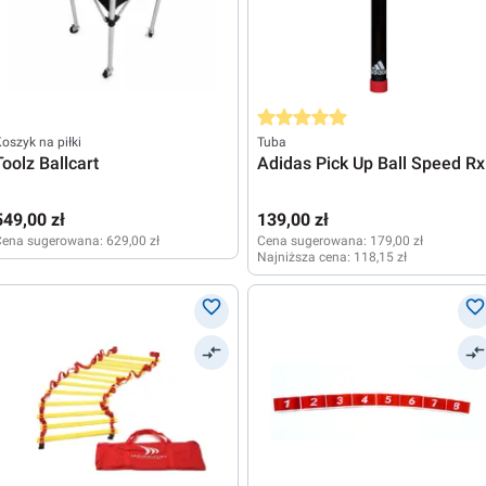
Średnia ocena 5 z 5 gwiazdek
oszyk na piłki
Tuba
Toolz Ballcart
Adidas Pick Up Ball Speed Rx
549,00 zł
139,00 zł
Cena sugerowana:
629,00 zł
Cena sugerowana:
179,00 zł
Najniższa cena:
118,15 zł