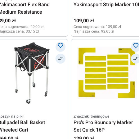
Yakimasport Flex Band
Yakimasport Strip Marker 10
Medium Resistance
39,00 zł
109,00 zł
Cena sugerowana:
49,00 zł
Cena sugerowana:
139,00 zł
ajniższa cena:
33,15 zł
Najniższa cena:
92,65 zł
oszyk na piłki
Znaczniki treningowe
Bullpadel Ball Basket
Pro's Pro Boundary Marker
Wheeled Cart
Set Quick 16P
469,00 zł
129,00 zł