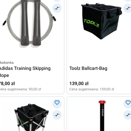
Skakanka
Adidas Training Skipping
Toolz Ballcart-Bag
Rope
78,00 zł
139,00 zł
Cena sugerowana:
90,00 zł
Cena sugerowana:
159,00 zł