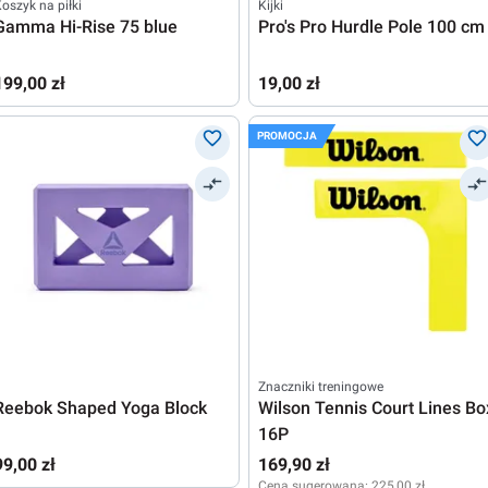
oszyk na piłki
Kijki
Gamma Hi-Rise 75 blue
Pro's Pro Hurdle Pole 100 cm
199,00 zł
19,00 zł
PROMOCJA
Znaczniki treningowe
Reebok Shaped Yoga Block
Wilson Tennis Court Lines Bo
16P
99,00 zł
169,90 zł
Cena sugerowana:
225,00 zł