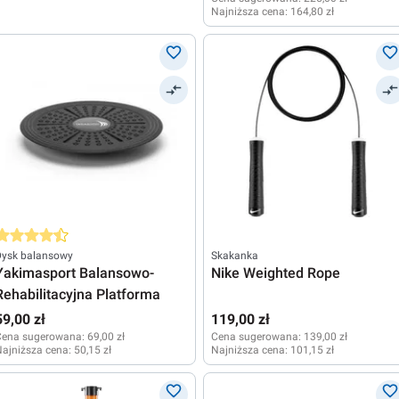
Najniższa cena:
164,80 zł
rednia ocena 4.5 z 5 gwiazdek
Dysk balansowy
Skakanka
Yakimasport Balansowo-
Nike Weighted Rope
Rehabilitacyjna Platforma
59,00 zł
119,00 zł
Cena sugerowana:
69,00 zł
Cena sugerowana:
139,00 zł
ajniższa cena:
50,15 zł
Najniższa cena:
101,15 zł