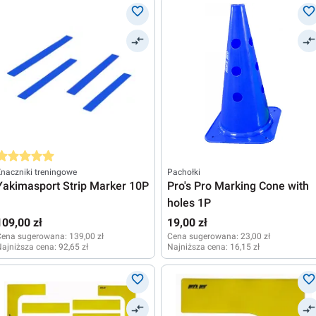
rednia ocena 5 z 5 gwiazdek
naczniki treningowe
Pachołki
Yakimasport Strip Marker 10P
Pro's Pro Marking Cone with
holes 1P
109,00 zł
19,00 zł
Cena sugerowana:
139,00 zł
Cena sugerowana:
23,00 zł
ajniższa cena:
92,65 zł
Najniższa cena:
16,15 zł