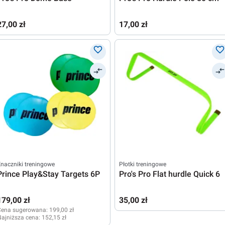
27,00 zł
17,00 zł
naczniki treningowe
Płotki treningowe
Prince Play&Stay Targets 6P
Pro's Pro Flat hurdle Quick 6
179,00 zł
35,00 zł
Cena sugerowana:
199,00 zł
ajniższa cena:
152,15 zł