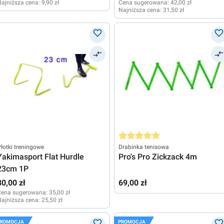
ajniższa cena:
9,90 zł
Cena sugerowana:
42,00 zł
Najniższa cena:
31,50 zł
Średnia ocena 5 z 5 gwiazdek
łotki treningowe
Drabinka tenisowa
Yakimasport Flat Hurdle
Pro's Pro Zickzack 4m
23cm 1P
30,00 zł
69,00 zł
Cena sugerowana:
35,00 zł
ajniższa cena:
25,50 zł
ROMOCJA
PROMOCJA