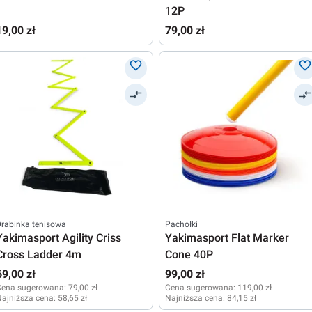
12P
19,00 zł
79,00 zł
rabinka tenisowa
Pachołki
Yakimasport Agility Criss
Yakimasport Flat Marker
Cross Ladder 4m
Cone 40P
69,00 zł
99,00 zł
Cena sugerowana:
79,00 zł
Cena sugerowana:
119,00 zł
ajniższa cena:
58,65 zł
Najniższa cena:
84,15 zł