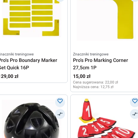
naczniki treningowe
Znaczniki treningowe
Pro's Pro Boundary Marker
Pro's Pro Marking Corner
Set Quick 16P
27,5cm 1P
129,00 zł
15,00 zł
Cena sugerowana:
22,00 zł
Najniższa cena:
12,75 zł