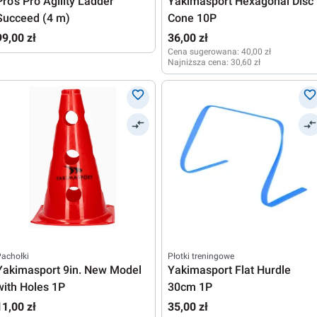
Pro's Pro Agility Ladder
Yakimasport Hexagonal Disc
Succeed (4 m)
Cone 10P
99,00 zł
36,00 zł
Cena sugerowana:
40,00 zł
Najniższa cena:
30,60 zł
achołki
Płotki treningowe
Yakimasport 9in. New Model
Yakimasport Flat Hurdle
with Holes 1P
30cm 1P
11,00 zł
35,00 zł