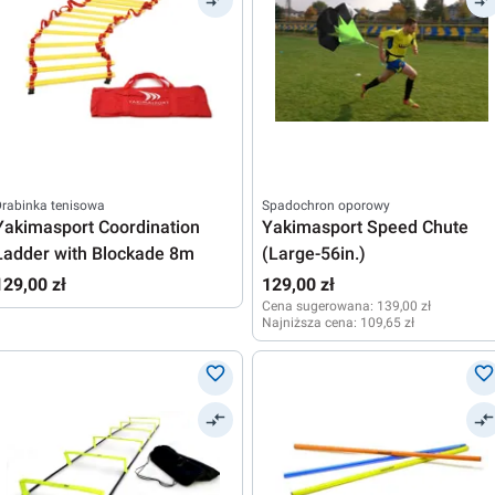
rabinka tenisowa
Spadochron oporowy
Yakimasport Coordination
Yakimasport Speed Chute
Ladder with Blockade 8m
(Large-56in.)
129,00 zł
129,00 zł
Cena sugerowana:
139,00 zł
Najniższa cena:
109,65 zł