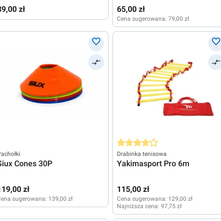
white
Markings 4P
39,00 zł
65,00 zł
Cena sugerowana:
79,00 zł
Średnia ocena 4 z 5 gwiazdek
achołki
Drabinka tenisowa
Siux Cones 30P
Yakimasport Pro 6m
119,00 zł
115,00 zł
Cena sugerowana:
139,00 zł
Cena sugerowana:
129,00 zł
Najniższa cena:
97,75 zł