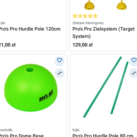
Średnia ocena 5 z 5 gwiazdek
ijki
Zestaw treningowy
Pro's Pro Hurdle Pole 120cm
Pro's Pro Zielsystem (Target
System)
21,00 zł
129,00 zł
achołki
Kijki
Pro's Pro Dome Base
Pro's Pro Hurdle Pole 80 cm