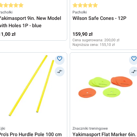
rednia ocena 5 z 5 gwiazdek
Średnia ocena 5 z 5 gwiazdek
achołki
Pachołki
Yakimasport 9in. New Model
Wilson Safe Cones - 12P
with Holes 1P - blue
11,00 zł
159,90 zł
Cena sugerowana:
200,00 zł
Najniższa cena:
155,10 zł
ijki
Znaczniki treningowe
Pro's Pro Hurdle Pole 100 cm
Yakimasport Flat Marker 6in.