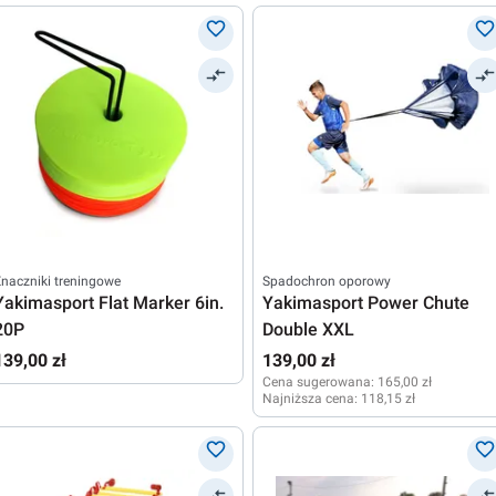
naczniki treningowe
Spadochron oporowy
Yakimasport Flat Marker 6in.
Yakimasport Power Chute
20P
Double XXL
139,00 zł
139,00 zł
Cena sugerowana:
165,00 zł
Najniższa cena:
118,15 zł