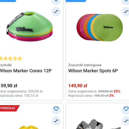
rednia ocena 5 z 5 gwiazdek
achołki
Znaczniki treningowe
Wilson Marker Cones 12P
Wilson Marker Spots 6P
159,90 zł
149,90 zł
Cena sugerowana:
200,00 zł
Cena sugerowana:
200,00 zł
-25%
ajniższa cena:
155,10 zł
Najniższa cena:
155,10 zł
-3%
YPRZEDAŻ