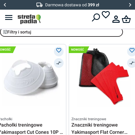
Darmowa dostawa od
399 zł
Szybkość i zwinność
Filtry i sortuj
NOWOŚĆ
NOWOŚĆ
achołki
Znaczniki treningowe
Pachołki treningowe
Znaczniki treningowe
Yakimasport Cut Cones 10P -
Yakimasport Flat Corner