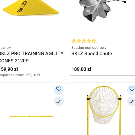
Średnia ocena 5 z 5 gwiazdek
achołki
Spadochron oporowy
SKLZ PRO TRAINING AGILITY
SKLZ Speed Chute
CONES 2" 20P
159,90 zł
189,00 zł
ajniższa cena:
155,10 zł