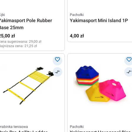
ijki
Pachołki
Yakimasport Pole Rubber
Yakimasport Mini Island 1P
Base 25mm
25,00 zł
4,00 zł
Cena sugerowana:
29,00 zł
ajniższa cena:
21,25 zł
rabinka tenisowa
Pachołki