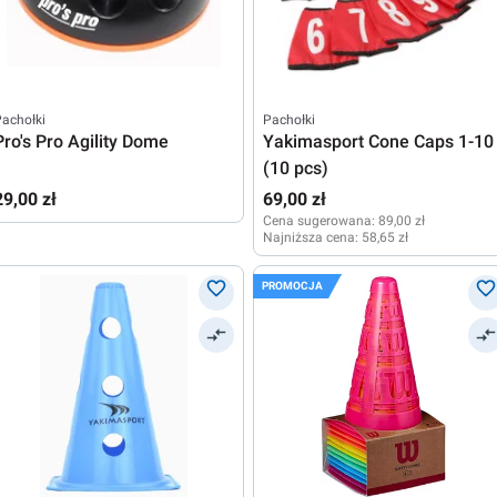
achołki
Pachołki
Pro's Pro Agility Dome
Yakimasport Cone Caps 1-10
(10 pcs)
29,00 zł
69,00 zł
Cena sugerowana:
89,00 zł
Najniższa cena:
58,65 zł
PROMOCJA