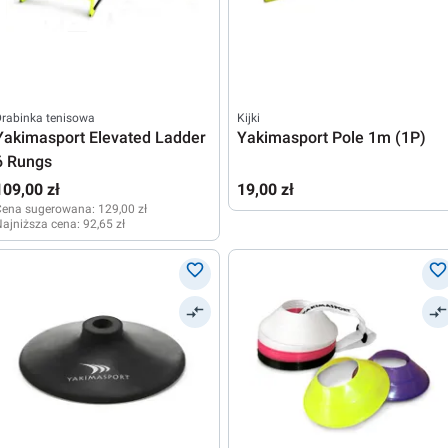
rabinka tenisowa
Kijki
Yakimasport Elevated Ladder
Yakimasport Pole 1m (1P)
6 Rungs
109,00 zł
19,00 zł
Cena sugerowana:
129,00 zł
ajniższa cena:
92,65 zł