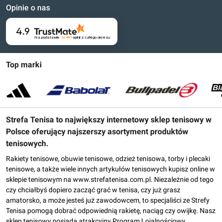
Opinie o nas
4.9
Na podstawie
16 991
opinii
z całego okresu
Top marki
Strefa Tenisa to największy internetowy sklep tenisowy w
Polsce oferujący najszerszy asortyment produktów
tenisowych.
Rakiety tenisowe, obuwie tenisowe, odzież tenisowa, torby i plecaki
tenisowe, a także wiele innych artykułów tenisowych kupisz online w
sklepie tenisowym na www.strefatenisa.com.pl. Niezależnie od tego
czy chciałbyś dopiero zacząć grać w tenisa, czy już grasz
amatorsko, a może jesteś już zawodowcem, to specjaliści ze Strefy
Tenisa pomogą dobrać odpowiednią rakietę, naciąg czy owijkę. Nasz
sklep tenisowy posiada atrakcyjny Program Lojalnościowy,