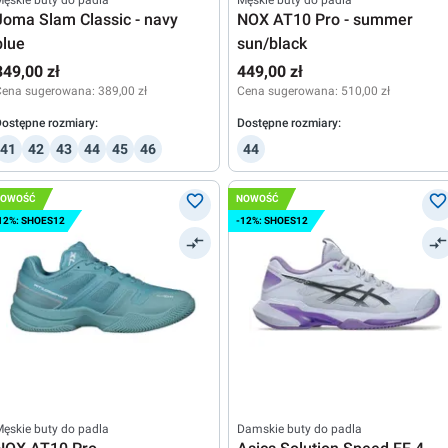
ęskie buty do padla
Męskie buty do padla
Joma Slam Classic - navy
NOX AT10 Pro - summer
blue
sun/black
349,00 zł
449,00 zł
Cena sugerowana:
389,00 zł
Cena sugerowana:
510,00 zł
ostępne rozmiary:
Dostępne rozmiary:
41
42
43
44
45
46
44
NOWOŚĆ
NOWOŚĆ
12%: SHOES12
-12%: SHOES12
ęskie buty do padla
Damskie buty do padla