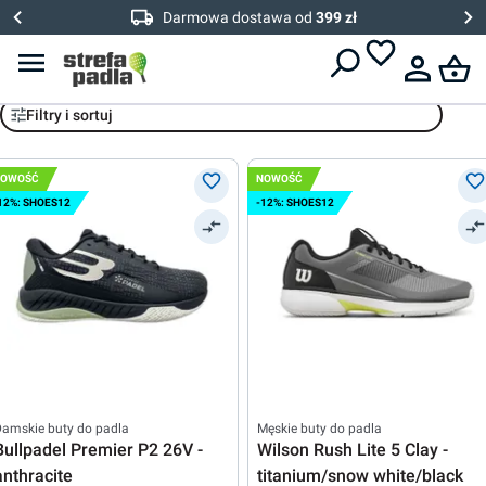
Darmowa dostawa od
399 zł
Obuwie
Filtry i sortuj
NOWOŚĆ
NOWOŚĆ
12%: SHOES12
-12%: SHOES12
amskie buty do padla
Męskie buty do padla
Bullpadel Premier P2 26V -
Wilson Rush Lite 5 Clay -
anthracite
titanium/snow white/black