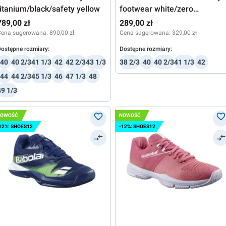
titanium/black/safety yellow
footwear white/zero
metallic/footwear white
789,00 zł
289,00 zł
Cena sugerowana:
890,00 zł
Cena sugerowana:
329,00 zł
ostępne rozmiary:
Dostępne rozmiary:
40
40 2/3
41 1/3
42
42 2/3
43 1/3
38 2/3
40
40 2/3
41 1/3
42
44
44 2/3
45 1/3
46
47 1/3
48
49 1/3
NOWOŚĆ
NOWOŚĆ
12%: SHOES12
-12%: SHOES12