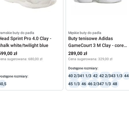
amskie buty do padla
Męskie buty do padla
Head Sprint Pro 4.0 Clay -
Buty tenisowe Adidas
chalk white/twilight blue
GameCourt 3 M Clay - core
black/footwear
599,00 zł
289,00 zł
white/footwear white
Cena sugerowana:
680,00 zł
Cena sugerowana:
329,00 zł
Dostępne rozmiary:
40 2/3
41 1/3
42
42 2/3
43 1/3
44
ostępne rozmiary:
40,5
45 1/3
46
46 2/3
47 1/3
48