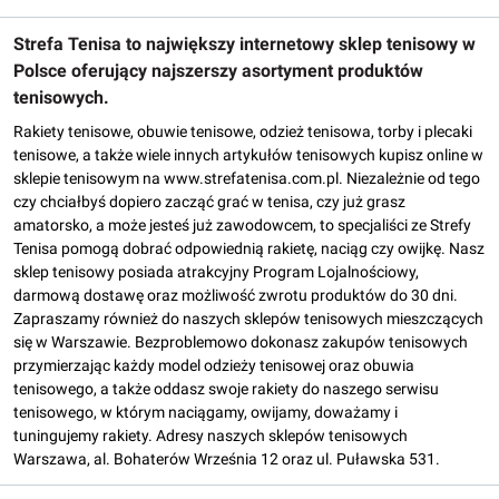
Strefa Tenisa to największy internetowy sklep tenisowy w
Polsce oferujący najszerszy asortyment produktów
tenisowych.
Rakiety tenisowe, obuwie tenisowe, odzież tenisowa, torby i plecaki
tenisowe, a także wiele innych artykułów tenisowych kupisz online w
sklepie tenisowym na www.strefatenisa.com.pl. Niezależnie od tego
czy chciałbyś dopiero zacząć grać w tenisa, czy już grasz
amatorsko, a może jesteś już zawodowcem, to specjaliści ze Strefy
Tenisa pomogą dobrać odpowiednią rakietę, naciąg czy owijkę. Nasz
sklep tenisowy posiada atrakcyjny Program Lojalnościowy,
darmową dostawę oraz możliwość zwrotu produktów do 30 dni.
Zapraszamy również do naszych sklepów tenisowych mieszczących
się w Warszawie. Bezproblemowo dokonasz zakupów tenisowych
przymierzając każdy model odzieży tenisowej oraz obuwia
tenisowego, a także oddasz swoje rakiety do naszego serwisu
tenisowego, w którym naciągamy, owijamy, doważamy i
tuningujemy rakiety. Adresy naszych sklepów tenisowych
Warszawa, al. Bohaterów Września 12 oraz ul. Puławska 531.