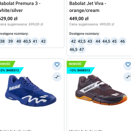
Babolat Premura 3 -
Babolat Jet Viva -
white/silver
orange/cream
629,00 zł
449,00 zł
Cena sugerowana:
699,00 zł
Cena sugerowana:
499,00 zł
ostępne rozmiary:
Dostępne rozmiary:
38
39
40
40,5
41
42
42
42,5
43
44
44,5
45
46
46,5
47
NOWOŚĆ
NOWOŚĆ
12%: SHOES12
-12%: SHOES12