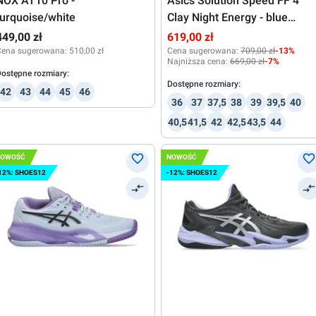
NOX AT10 Pro -
Asics Solution Speed FF 4
turquoise/white
Clay Night Energy - blue
fade/gunmetal
449,00 zł
619,00 zł
Cena sugerowana:
510,00 zł
Cena sugerowana:
709,00 zł
-13%
Najniższa cena:
669,00 zł
-7%
ostępne rozmiary:
Dostępne rozmiary:
42
43
44
45
46
36
37
37,5
38
39
39,5
40
40,5
41,5
42
42,5
43,5
44
NOWOŚĆ
NOWOŚĆ
12%: SHOES12
-12%: SHOES12