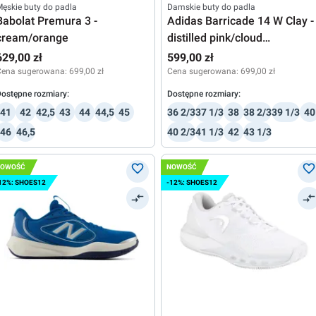
ęskie buty do padla
Damskie buty do padla
Babolat Premura 3 -
Adidas Barricade 14 W Clay -
cream/orange
distilled pink/cloud
white/cloud white
629,00 zł
599,00 zł
Cena sugerowana:
699,00 zł
Cena sugerowana:
699,00 zł
ostępne rozmiary:
Dostępne rozmiary:
41
42
42,5
43
44
44,5
45
36 2/3
37 1/3
38
38 2/3
39 1/3
40
46
46,5
40 2/3
41 1/3
42
43 1/3
NOWOŚĆ
NOWOŚĆ
12%: SHOES12
-12%: SHOES12