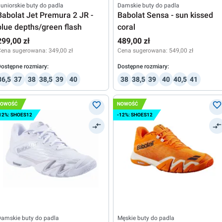
uniorskie buty do padla
Damskie buty do padla
Babolat Jet Premura 2 JR -
Babolat Sensa - sun kissed
blue depths/green flash
coral
299,00 zł
489,00 zł
Cena sugerowana:
349,00 zł
Cena sugerowana:
549,00 zł
ostępne rozmiary:
Dostępne rozmiary:
36,5
37
38
38,5
39
40
38
38,5
39
40
40,5
41
NOWOŚĆ
NOWOŚĆ
12%: SHOES12
-12%: SHOES12
amskie buty do padla
Męskie buty do padla