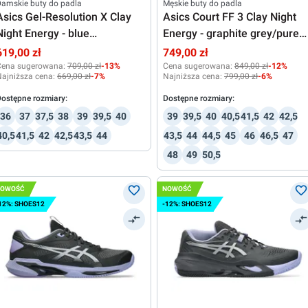
amskie buty do padla
Męskie buty do padla
Asics Gel-Resolution X Clay
Asics Court FF 3 Clay Night
Night Energy - blue
Energy - graphite grey/pure
fade/gunmetal
silver
619,00 zł
749,00 zł
Cena sugerowana:
709,00 zł
-13%
Cena sugerowana:
849,00 zł
-12%
ajniższa cena:
669,00 zł
-7%
Najniższa cena:
799,00 zł
-6%
ostępne rozmiary:
Dostępne rozmiary:
36
37
37,5
38
39
39,5
40
39
39,5
40
40,5
41,5
42
42,5
40,5
41,5
42
42,5
43,5
44
43,5
44
44,5
45
46
46,5
47
48
49
50,5
NOWOŚĆ
NOWOŚĆ
12%: SHOES12
-12%: SHOES12