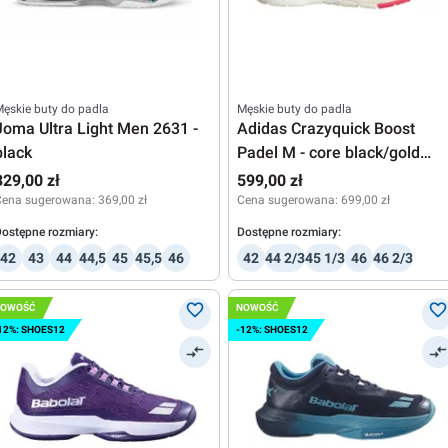
ęskie buty do padla
Męskie buty do padla
Joma Ultra Light Men 2631 -
Adidas Crazyquick Boost
black
Padel M - core black/gold
metallic/ solar turbo
329,00 zł
599,00 zł
Cena sugerowana:
369,00 zł
Cena sugerowana:
699,00 zł
ostępne rozmiary:
Dostępne rozmiary:
42
43
44
44,5
45
45,5
46
42
44 2/3
45 1/3
46
46 2/3
NOWOŚĆ
NOWOŚĆ
12%: SHOES12
-12%: SHOES12