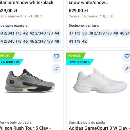
titanium/snow white/black
snow white/snow
white/titanium
629,00 zł
629,00 zł
Cena sugerowana:
710,00 zł
Cena sugerowana:
710,00 zł
ostępne rozmiary:
Dostępne rozmiary:
40 2/3
41 1/3
42
42 2/3
43 1/3
44
37 1/3
38
38 2/3
39 1/3
40
40 2/
44 2/3
45 1/3
46
46 2/3
47 1/3
48
41 1/3
42
NOWOŚĆ
NOWOŚĆ
12%: SHOES12
-12%: SHOES12
ęskie buty do padla
Damskie buty do padla
Wilson Rush Tour 5 Clay -
Adidas GameCourt 3 W Clay -