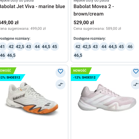
ęskie buty do padla
Męskie buty do padla
Babolat Jet Viva - marine blue
Babolat Movea 2 -
brown/cream
449,00 zł
529,00 zł
Cena sugerowana:
499,00 zł
Cena sugerowana:
589,00 zł
ostępne rozmiary:
Dostępne rozmiary:
41
42
42,5
43
44
44,5
45
42
42,5
43
44
44,5
45
46
46
46,5
46,5
NOWOŚĆ
NOWOŚĆ
12%: SHOES12
-12%: SHOES12