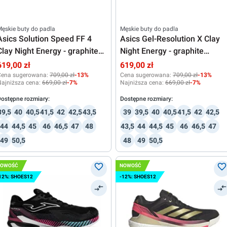
ęskie buty do padla
Męskie buty do padla
Asics Solution Speed FF 4
Asics Gel-Resolution X Clay
Clay Night Energy - graphite
Night Energy - graphite
grey/pure silver
grey/pure silver
619,00 zł
619,00 zł
Cena sugerowana:
709,00 zł
-13%
Cena sugerowana:
709,00 zł
-13%
ajniższa cena:
669,00 zł
-7%
Najniższa cena:
669,00 zł
-7%
ostępne rozmiary:
Dostępne rozmiary:
39,5
40
40,5
41,5
42
42,5
43,5
39
39,5
40
40,5
41,5
42
42,5
44
44,5
45
46
46,5
47
48
43,5
44
44,5
45
46
46,5
47
49
50,5
48
49
50,5
NOWOŚĆ
NOWOŚĆ
12%: SHOES12
-12%: SHOES12