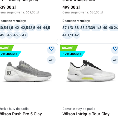
white/titanium
539,00 zł
499,00 zł
Cena sugerowana:
569,00 zł
Cena sugerowana:
580,00 zł
ostępne rozmiary:
Dostępne rozmiary:
40,5
41,5
42
42,5
43,5
44
44,5
37 1/3
38
38 2/3
39 1/3
40
40 2/
45
46
46,5
47
41 1/3
42
NOWOŚĆ
NOWOŚĆ
12%: SHOES12
-12%: SHOES12
ęskie buty do padla
Damskie buty do padla
Wilson Rush Pro 5 Clay -
Wilson Intrigue Tour Clay -