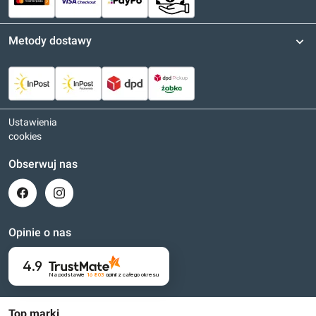
Metody dostawy
Ustawienia
cookies
Obserwuj nas
Opinie o nas
4.9
Na podstawie
16 803
opinii
z całego okresu
Top marki