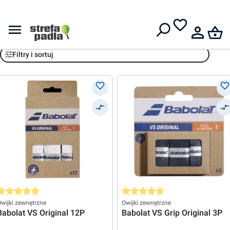
Darmowa dostawa od
399 zł
Babolat
Filtry i sortuj
rednia ocena 5 z 5 gwiazdek
Średnia ocena 5 z 5 gwiazdek
wijki zewnętrzne
Owijki zewnętrzne
Babolat VS Original 12P
Babolat VS Grip Original 3P