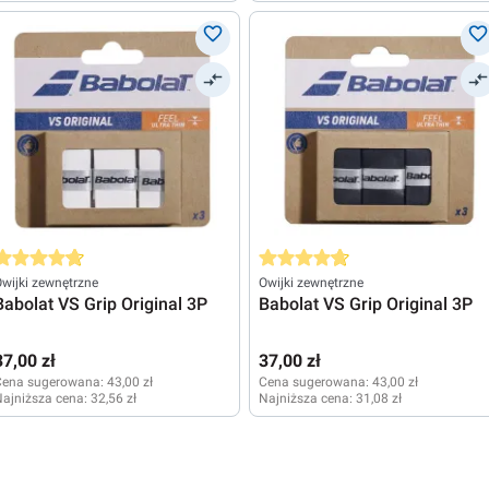
rednia ocena 4.8 z 5 gwiazdek
Średnia ocena 4.8 z 5 gwiazdek
wijki zewnętrzne
Owijki zewnętrzne
Babolat VS Grip Original 3P
Babolat VS Grip Original 3P
37,00 zł
37,00 zł
Cena sugerowana:
43,00 zł
Cena sugerowana:
43,00 zł
ajniższa cena:
32,56 zł
Najniższa cena:
31,08 zł