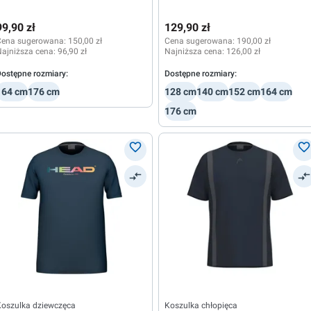
99,90 zł
129,90 zł
Cena sugerowana:
150,00 zł
Cena sugerowana:
190,00 zł
ajniższa cena:
96,90 zł
Najniższa cena:
126,00 zł
ostępne rozmiary:
Dostępne rozmiary:
164 cm
176 cm
128 cm
140 cm
152 cm
164 cm
176 cm
Koszulka dziewczęca
Koszulka chłopięca