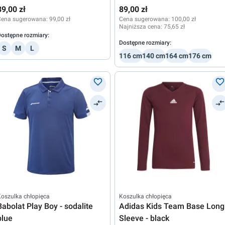
black/graphite
89,00 zł
89,00 zł
Cena sugerowana:
99,00 zł
Cena sugerowana:
100,00 zł
Najniższa cena:
75,65 zł
ostępne rozmiary:
Dostępne rozmiary:
S
M
L
116 cm
140 cm
164 cm
176 cm
oszulka chłopięca
Koszulka chłopięca
Babolat Play Boy - sodalite
Adidas Kids Team Base Long
blue
Sleeve - black