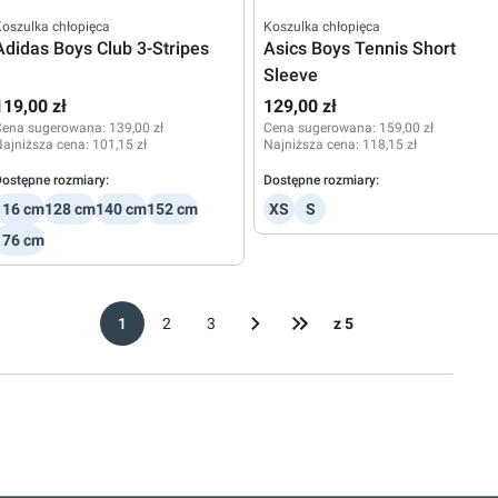
oszulka chłopięca
Koszulka chłopięca
Adidas Boys Club 3-Stripes
Asics Boys Tennis Short
Sleeve
119,00 zł
129,00 zł
Cena sugerowana:
139,00 zł
Cena sugerowana:
159,00 zł
ajniższa cena:
101,15 zł
Najniższa cena:
118,15 zł
ostępne rozmiary:
Dostępne rozmiary:
116 cm
128 cm
140 cm
152 cm
XS
S
176 cm
1
2
3
z 5