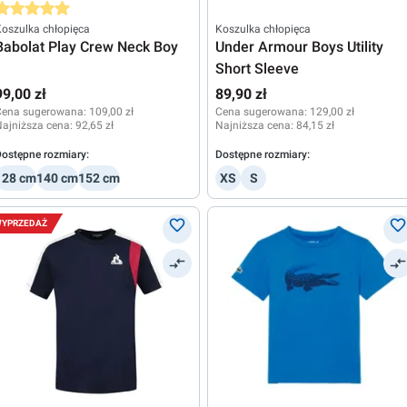
rednia ocena 5 z 5 gwiazdek
oszulka chłopięca
Koszulka chłopięca
Babolat Play Crew Neck Boy
Under Armour Boys Utility
Short Sleeve
99,00 zł
89,90 zł
Cena sugerowana:
109,00 zł
Cena sugerowana:
129,00 zł
ajniższa cena:
92,65 zł
Najniższa cena:
84,15 zł
ostępne rozmiary:
Dostępne rozmiary:
128 cm
140 cm
152 cm
XS
S
YPRZEDAŻ