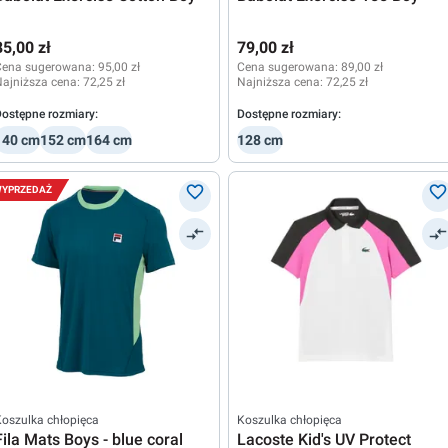
85,00 zł
79,00 zł
Cena sugerowana:
95,00 zł
Cena sugerowana:
89,00 zł
ajniższa cena:
72,25 zł
Najniższa cena:
72,25 zł
ostępne rozmiary:
Dostępne rozmiary:
140 cm
152 cm
164 cm
128 cm
YPRZEDAŻ
oszulka chłopięca
Koszulka chłopięca
Fila Mats Boys - blue coral
Lacoste Kid's UV Protect