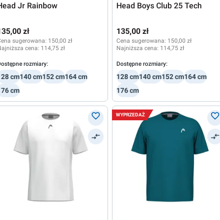
Head Jr Rainbow
Head Boys Club 25 Tech
135,00 zł
135,00 zł
Cena sugerowana:
150,00 zł
Cena sugerowana:
150,00 zł
ajniższa cena:
114,75 zł
Najniższa cena:
114,75 zł
ostępne rozmiary:
Dostępne rozmiary:
128 cm
140 cm
152 cm
164 cm
128 cm
140 cm
152 cm
164 cm
176 cm
176 cm
WYPRZEDAŻ