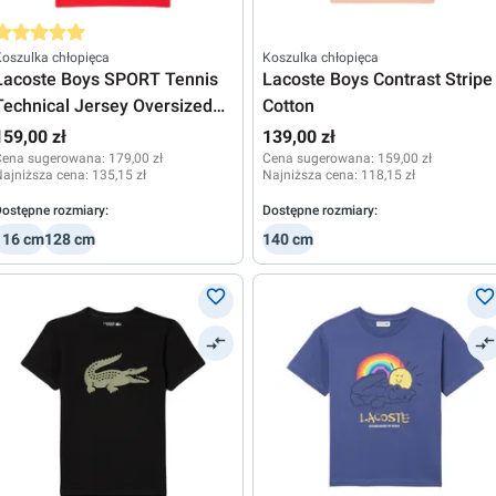
rednia ocena 5 z 5 gwiazdek
oszulka chłopięca
Koszulka chłopięca
Lacoste Boys SPORT Tennis
Lacoste Boys Contrast Stripe
Technical Jersey Oversized
Cotton
Croc
159,00 zł
139,00 zł
Cena sugerowana:
179,00 zł
Cena sugerowana:
159,00 zł
ajniższa cena:
135,15 zł
Najniższa cena:
118,15 zł
ostępne rozmiary:
Dostępne rozmiary:
116 cm
128 cm
140 cm