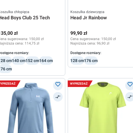
oszulka chłopięca
Koszulka dziewczęca
Head Boys Club 25 Tech
Head Jr Rainbow
135,00 zł
99,90 zł
Cena sugerowana:
150,00 zł
Cena sugerowana:
150,00 zł
ajniższa cena:
114,75 zł
Najniższa cena:
96,90 zł
ostępne rozmiary:
Dostępne rozmiary:
128 cm
140 cm
152 cm
164 cm
128 cm
176 cm
176 cm
YPRZEDAŻ
WYPRZEDAŻ