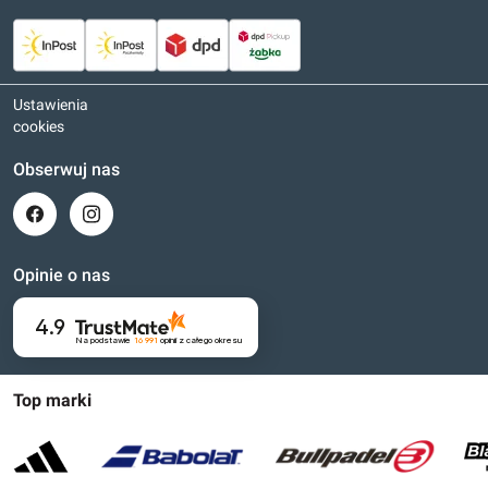
Ustawienia
cookies
Obserwuj nas
Opinie o nas
4.9
Na podstawie
16 991
opinii
z całego okresu
Top marki