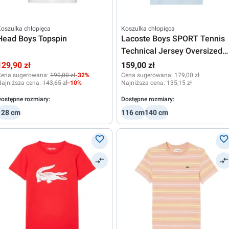
oszulka chłopięca
Koszulka chłopięca
Head Boys Topspin
Lacoste Boys SPORT Tennis
Technical Jersey Oversized
Croc
129,90 zł
159,00 zł
Cena sugerowana:
190,00 zł
-32%
Cena sugerowana:
179,00 zł
ajniższa cena:
143,65 zł
-10%
Najniższa cena:
135,15 zł
ostępne rozmiary:
Dostępne rozmiary:
128 cm
116 cm
140 cm