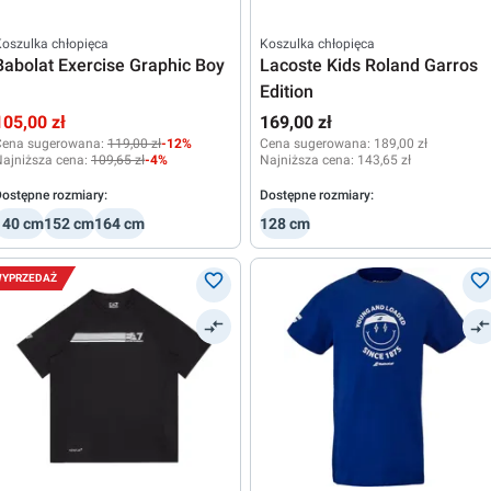
oszulka chłopięca
Koszulka chłopięca
Babolat Exercise Graphic Boy
Lacoste Kids Roland Garros
Edition
105,00 zł
169,00 zł
Cena sugerowana:
119,00 zł
-12%
Cena sugerowana:
189,00 zł
ajniższa cena:
109,65 zł
-4%
Najniższa cena:
143,65 zł
ostępne rozmiary:
Dostępne rozmiary:
140 cm
152 cm
164 cm
128 cm
YPRZEDAŻ