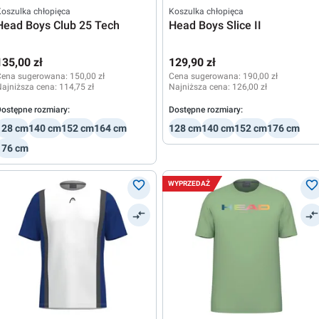
oszulka chłopięca
Koszulka chłopięca
Head Boys Club 25 Tech
Head Boys Slice II
135,00 zł
129,90 zł
Cena sugerowana:
150,00 zł
Cena sugerowana:
190,00 zł
ajniższa cena:
114,75 zł
Najniższa cena:
126,00 zł
ostępne rozmiary:
Dostępne rozmiary:
128 cm
140 cm
152 cm
164 cm
128 cm
140 cm
152 cm
176 cm
176 cm
WYPRZEDAŻ