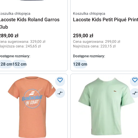
oszulka chłopięca
Koszulka chłopięca
Lacoste Kids Roland Garros
Lacoste Kids Petit Piqué Prin
Club
289,00 zł
259,00 zł
Cena sugerowana:
329,00 zł
Cena sugerowana:
299,00 zł
ajniższa cena:
245,65 zł
Najniższa cena:
220,15 zł
ostępne rozmiary:
Dostępne rozmiary:
128 cm
152 cm
128 cm