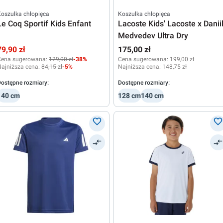
oszulka chłopięca
Koszulka chłopięca
Le Coq Sportif Kids Enfant
Lacoste Kids' Lacoste x Danii
Medvedev Ultra Dry
79,90 zł
175,00 zł
Cena sugerowana:
129,00 zł
-38%
Cena sugerowana:
199,00 zł
ajniższa cena:
84,15 zł
-5%
Najniższa cena:
148,75 zł
ostępne rozmiary:
Dostępne rozmiary:
140 cm
128 cm
140 cm