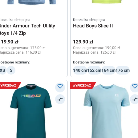
oszulka chłopięca
Koszulka chłopięca
Under Armour Tech Utility
Head Boys Slice II
Boys 1/4 Zip
119,90 zł
129,90 zł
Cena sugerowana:
175,00 zł
Cena sugerowana:
190,00 zł
ajniższa cena:
116,30 zł
Najniższa cena:
126,00 zł
ostępne rozmiary:
Dostępne rozmiary:
XS
S
140 cm
152 cm
164 cm
176 cm
YPRZEDAŻ
WYPRZEDAŻ