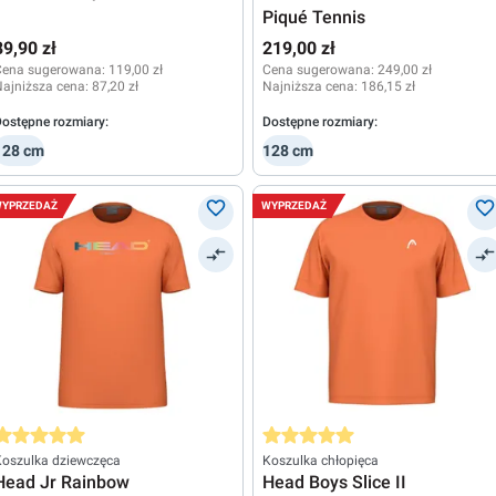
Piqué Tennis
89,90 zł
219,00 zł
Cena sugerowana:
119,00 zł
Cena sugerowana:
249,00 zł
ajniższa cena:
87,20 zł
Najniższa cena:
186,15 zł
ostępne rozmiary:
Dostępne rozmiary:
128 cm
128 cm
YPRZEDAŻ
WYPRZEDAŻ
rednia ocena 5 z 5 gwiazdek
Średnia ocena 5 z 5 gwiazdek
Koszulka dziewczęca
Koszulka chłopięca
Head Jr Rainbow
Head Boys Slice II