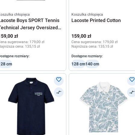
oszulka chłopięca
Koszulka chłopięca
Lacoste Boys SPORT Tennis
Lacoste Printed Cotton
Technical Jersey Oversized
Croc
159,00 zł
159,00 zł
Cena sugerowana:
179,00 zł
Cena sugerowana:
179,00 zł
ajniższa cena:
135,15 zł
Najniższa cena:
135,15 zł
ostępne rozmiary:
Dostępne rozmiary:
128 cm
128 cm
140 cm