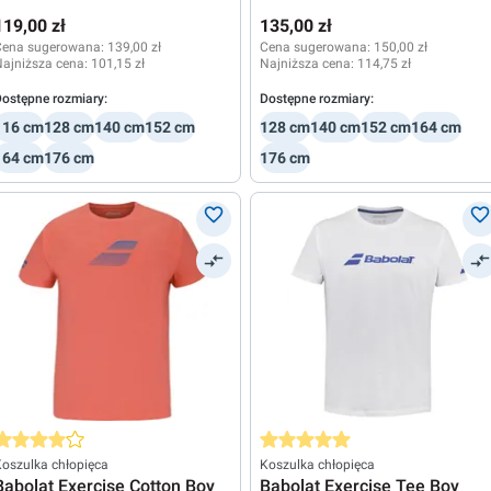
119,00 zł
135,00 zł
Cena sugerowana:
139,00 zł
Cena sugerowana:
150,00 zł
ajniższa cena:
101,15 zł
Najniższa cena:
114,75 zł
ostępne rozmiary:
Dostępne rozmiary:
116 cm
128 cm
140 cm
152 cm
128 cm
140 cm
152 cm
164 cm
164 cm
176 cm
176 cm
rednia ocena 4 z 5 gwiazdek
Średnia ocena 5 z 5 gwiazdek
oszulka chłopięca
Koszulka chłopięca
Babolat Exercise Cotton Boy
Babolat Exercise Tee Boy