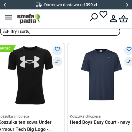
Darmowa dostawa od
399 zł
Koszulki
Filtry i sortuj
NOWOŚĆ
oszulka chłopięca
Koszulka chłopięca
Koszulka tenisowa Under
Head Boys Easy Court - navy
Armour Tech Big Logo -