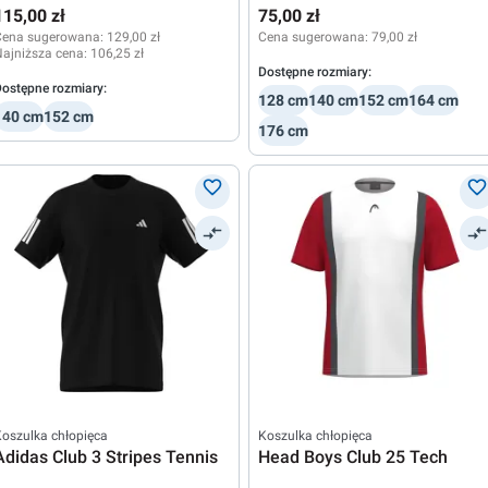
115,00 zł
75,00 zł
Cena sugerowana:
129,00 zł
Cena sugerowana:
79,00 zł
ajniższa cena:
106,25 zł
Dostępne rozmiary:
ostępne rozmiary:
128 cm
140 cm
152 cm
164 cm
140 cm
152 cm
176 cm
oszulka chłopięca
Koszulka chłopięca
Adidas Club 3 Stripes Tennis
Head Boys Club 25 Tech