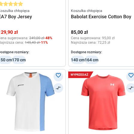
rednia ocena 5 z 5 gwiazdek
oszulka chłopięca
Koszulka chłopięca
EA7 Boy Jersey
Babolat Exercise Cotton Boy
129,90 zł
85,00 zł
Cena sugerowana:
249,00 zł
-48%
Cena sugerowana:
95,00 zł
ajniższa cena:
145,40 zł
-11%
Najniższa cena:
72,25 zł
ostępne rozmiary:
Dostępne rozmiary:
150 cm
170 cm
140 cm
164 cm
WYPRZEDAŻ