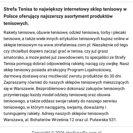
Strefa Tenisa to największy internetowy sklep tenisowy w
Polsce oferujący najszerszy asortyment produktów
tenisowych.
Rakiety tenisowe, obuwie tenisowe, odzież tenisowa, torby i plecaki
tenisowe, a także wiele innych artykułów tenisowych kupisz online w
sklepie tenisowym na www.strefatenisa.com.pl. Niezależnie od tego
czy chciałbyś dopiero zacząć grać w tenisa, czy już grasz
amatorsko, a może jesteś już zawodowcem, to specjaliści ze Strefy
Tenisa pomogą dobrać odpowiednią rakietę, naciąg czy owijkę. Nasz
sklep tenisowy posiada atrakcyjny Program Lojalnościowy,
darmową dostawę oraz możliwość zwrotu produktów do 30 dni.
Zapraszamy również do naszych sklepów tenisowych mieszczących
się w Warszawie. Bezproblemowo dokonasz zakupów tenisowych
przymierzając każdy model odzieży tenisowej oraz obuwia
tenisowego, a także oddasz swoje rakiety do naszego serwisu
tenisowego, w którym naciągamy, owijamy, doważamy i
tuningujemy rakiety. Adresy naszych sklepów tenisowych
Warszawa, al. Bohaterów Września 12 oraz ul. Puławska 531.
Copyright © 2026 strefapadla.com.pl