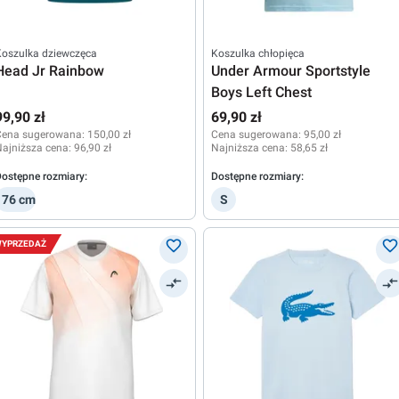
Koszulka dziewczęca
Koszulka chłopięca
Head Jr Rainbow
Under Armour Sportstyle
Boys Left Chest
99,90 zł
69,90 zł
Cena sugerowana:
150,00 zł
Cena sugerowana:
95,00 zł
ajniższa cena:
96,90 zł
Najniższa cena:
58,65 zł
ostępne rozmiary:
Dostępne rozmiary:
176 cm
S
YPRZEDAŻ