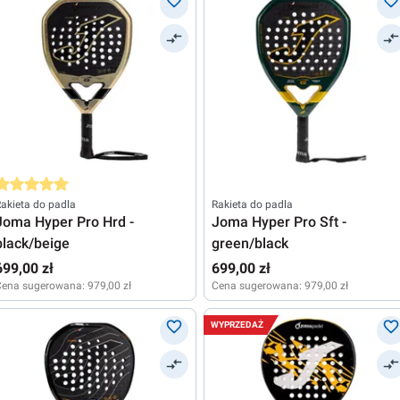
rednia ocena 5 z 5 gwiazdek
akieta do padla
Rakieta do padla
Joma Hyper Pro Hrd -
Joma Hyper Pro Sft -
black/beige
green/black
699,00 zł
699,00 zł
Cena sugerowana:
979,00 zł
Cena sugerowana:
979,00 zł
WYPRZEDAŻ