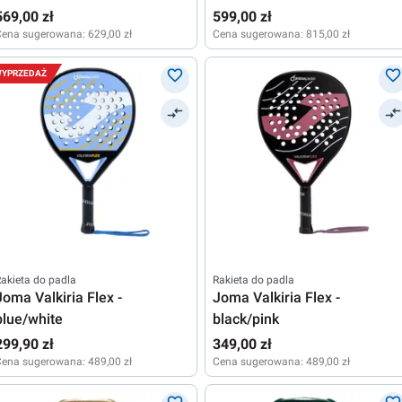
569,00 zł
599,00 zł
Cena sugerowana:
629,00 zł
Cena sugerowana:
815,00 zł
YPRZEDAŻ
akieta do padla
Rakieta do padla
Joma Valkiria Flex -
Joma Valkiria Flex -
blue/white
black/pink
299,90 zł
349,00 zł
Cena sugerowana:
489,00 zł
Cena sugerowana:
489,00 zł