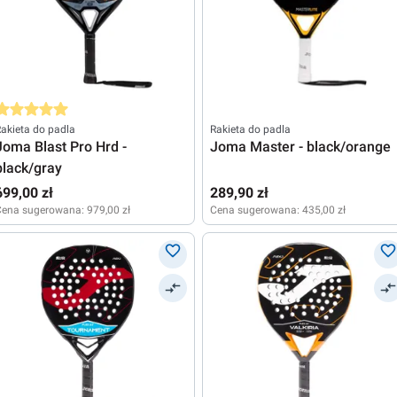
rednia ocena 5 z 5 gwiazdek
akieta do padla
Rakieta do padla
Joma Blast Pro Hrd -
Joma Master - black/orange
black/gray
699,00 zł
289,90 zł
Cena sugerowana:
979,00 zł
Cena sugerowana:
435,00 zł