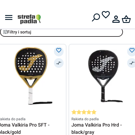
Darmowa dostawa od
399 zł
Joma
Filtry i sortuj
Średnia ocena 5 z 5 gwiazdek
akieta do padla
Rakieta do padla
Joma Valkiria Pro SFT -
Joma Valkiria Pro Hrd -
black/gold
black/gray