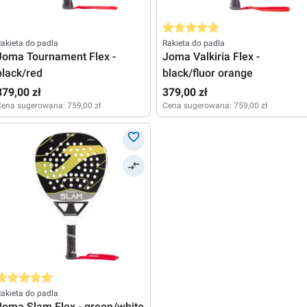
Średnia ocena 5 z 5 gwiazdek
akieta do padla
Rakieta do padla
Joma Tournament Flex -
Joma Valkiria Flex -
black/red
black/fluor orange
379,00 zł
379,00 zł
Cena sugerowana:
759,00 zł
Cena sugerowana:
759,00 zł
rednia ocena 5 z 5 gwiazdek
akieta do padla
Joma Slam Flex - green/white