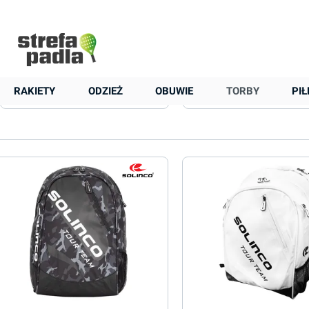
+48 22 823 37 48
Strona główna
Torby
Plecaki
Solinco
Solinco
RAKIETY
ODZIEŻ
OBUWIE
TORBY
PIŁ
Cena
Kieszenie na akcesoria
Dostępność na magazynie