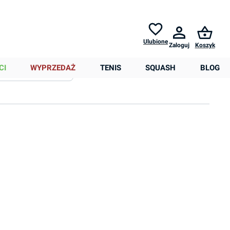
Zwroty do
30 dni *
Pomoc
Ulubione
Zaloguj
Koszyk
0,00 zł
CI
WYPRZEDAŻ
TENIS
SQUASH
BLOG
Sortowanie
Więcej filtrów
ys/szer) w cm