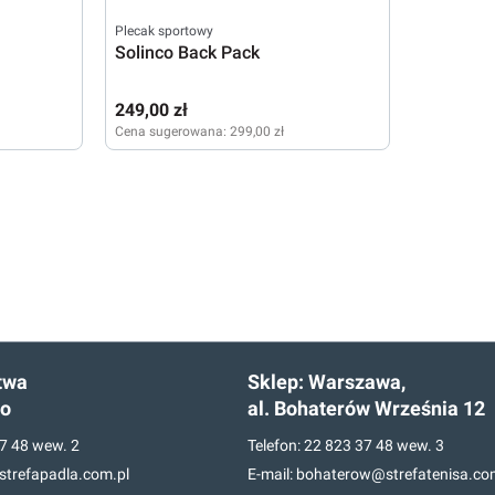
Plecak sportowy
Solinco Back Pack
249,00 zł
Cena sugerowana:
299,00 zł
twa
Sklep:
Warszawa,
go
al. Bohaterów Września 12
7 48
wew. 2
Telefon:
22 823 37 48
wew. 3
trefapadla.com.pl
E-mail:
bohaterow@strefatenisa.co