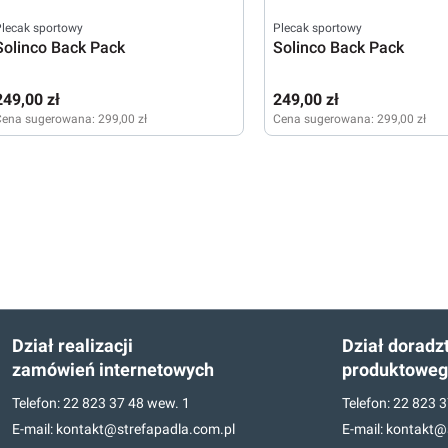
lecak sportowy
Plecak sportowy
Solinco Back Pack
Solinco Back Pack
249,00 zł
249,00 zł
Cena sugerowana:
299,00 zł
Cena sugerowana:
299,00 zł
Dział realizacji
Dział doradz
zamówień internetowych
produktowe
Telefon:
22 823 37 48
wew. 1
Telefon:
22 823 3
E-mail:
kontakt@strefapadla.com.pl
E-mail:
kontakt@s