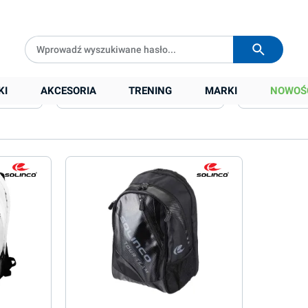
Darmowa dostawa od
399 zł
Wysyłka w
24h
KI
AKCESORIA
TRENING
MARKI
NOWOŚ
Kolor
Wymiary (dł/w