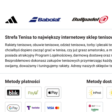
Strefa Tenisa to największy internetowy sklep tenis
Rakiety tenisowe, obuwie tenisowe, odzież tenisowa, torby i plecaki 
chciałbyś dopiero zacząć grać w tenisa, czy już grasz amatorsko, a 
posiada atrakcyjny Program Lojalnościowy, darmową dostawę oraz 
Bezproblemowo dokonasz zakupów tenisowych przymierzając każdy mo
owijamy, doważamy i tuningujemy rakiety. Adresy naszych sklepów t
Metody płatności
Metody dos