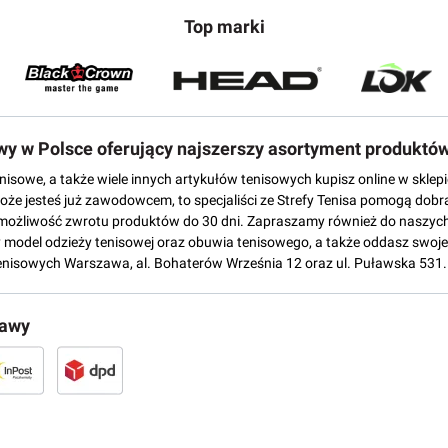
Top marki
owy w Polsce oferujący najszerszy asortyment produktó
tenisowe, a także wiele innych artykułów tenisowych kupisz online w skl
może jesteś już zawodowcem, to specjaliści ze Strefy Tenisa pomogą dobr
możliwość zwrotu produktów do 30 dni. Zapraszamy również do naszych
del odzieży tenisowej oraz obuwia tenisowego, a także oddasz swoje 
enisowych Warszawa, al. Bohaterów Września 12 oraz ul. Puławska 531.
tawy