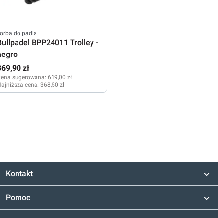
orba do padla
Bullpadel BPP24011 Trolley -
negro
369,90 zł
Cena sugerowana:
619,00 zł
ajniższa cena:
368,50 zł
Kontakt
Pomoc