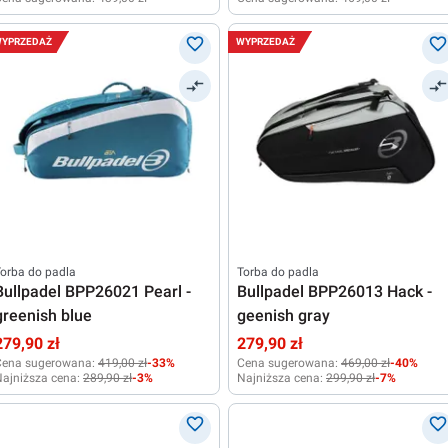
YPRZEDAŻ
WYPRZEDAŻ
orba do padla
Torba do padla
Bullpadel BPP26021 Pearl -
Bullpadel BPP26013 Hack -
greenish blue
geenish gray
279,90 zł
279,90 zł
Cena sugerowana:
419,00 zł
-33%
Cena sugerowana:
469,00 zł
-40%
ajniższa cena:
289,90 zł
-3%
Najniższa cena:
299,90 zł
-7%