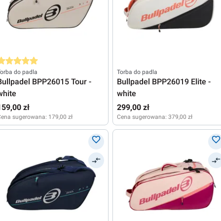
rednia ocena 5 z 5 gwiazdek
orba do padla
Torba do padla
Bullpadel BPP26015 Tour -
Bullpadel BPP26019 Elite -
white
white
159,00 zł
299,00 zł
Cena sugerowana:
179,00 zł
Cena sugerowana:
379,00 zł