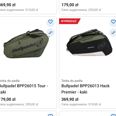
369,90 zł
179,00 zł
Cena sugerowana:
519,00 zł
Cena sugerowana:
209,00 zł
WYPRZEDAŻ
orba do padla
Torba do padla
Bullpadel BPP26015 Tour -
Bullpadel BPP26013 Hack
kaki
Premier - kaki
179,00 zł
369,90 zł
Cena sugerowana:
209,00 zł
Cena sugerowana:
519,00 zł