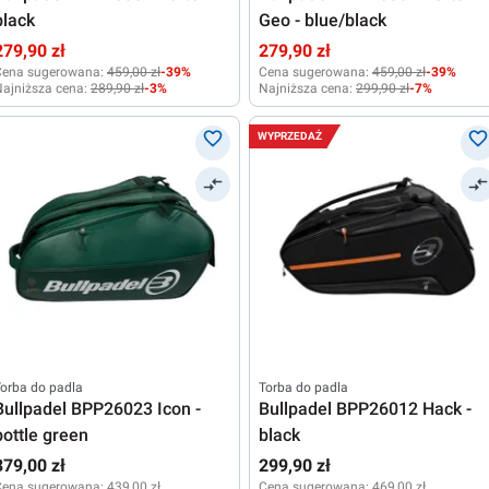
black
Geo - blue/black
279,90 zł
279,90 zł
Cena sugerowana:
459,00 zł
-39%
Cena sugerowana:
459,00 zł
-39%
ajniższa cena:
289,90 zł
-3%
Najniższa cena:
299,90 zł
-7%
WYPRZEDAŻ
orba do padla
Torba do padla
Bullpadel BPP26023 Icon -
Bullpadel BPP26012 Hack -
bottle green
black
379,00 zł
299,90 zł
Cena sugerowana:
439,00 zł
Cena sugerowana:
469,00 zł