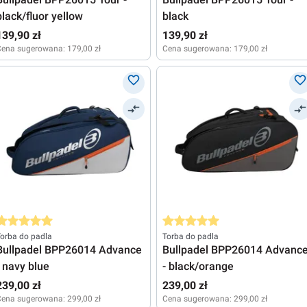
black/fluor yellow
black
139,90 zł
139,90 zł
Cena sugerowana:
179,00 zł
Cena sugerowana:
179,00 zł
rednia ocena 5 z 5 gwiazdek
Średnia ocena 5 z 5 gwiazdek
orba do padla
Torba do padla
Bullpadel BPP26014 Advance
Bullpadel BPP26014 Advanc
- navy blue
- black/orange
239,00 zł
239,00 zł
Cena sugerowana:
299,00 zł
Cena sugerowana:
299,00 zł