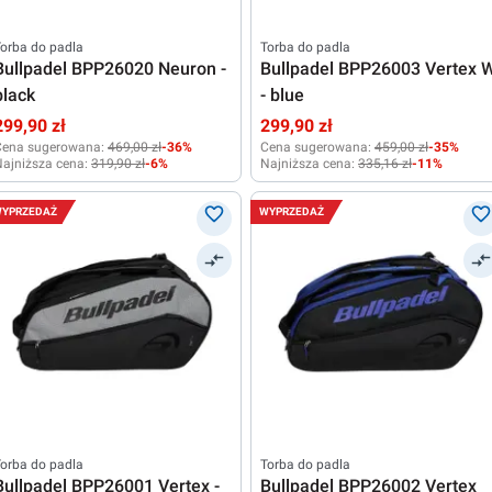
orba do padla
Torba do padla
Bullpadel BPP26020 Neuron -
Bullpadel BPP26003 Vertex 
black
- blue
299,90 zł
299,90 zł
Cena sugerowana:
469,00 zł
-36%
Cena sugerowana:
459,00 zł
-35%
ajniższa cena:
319,90 zł
-6%
Najniższa cena:
335,16 zł
-11%
YPRZEDAŻ
WYPRZEDAŻ
orba do padla
Torba do padla
Bullpadel BPP26001 Vertex -
Bullpadel BPP26002 Vertex