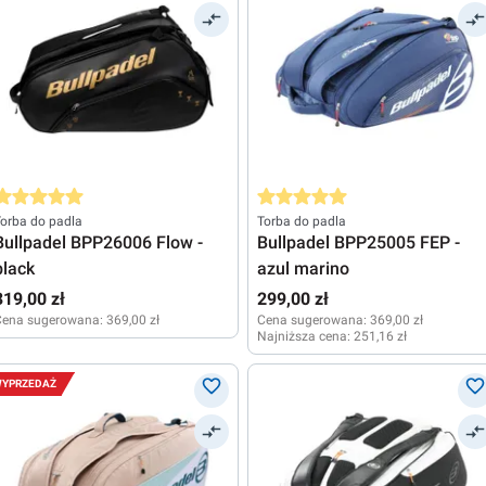
rednia ocena 5 z 5 gwiazdek
Średnia ocena 5 z 5 gwiazdek
orba do padla
Torba do padla
Bullpadel BPP26006 Flow -
Bullpadel BPP25005 FEP -
black
azul marino
319,00 zł
299,00 zł
Cena sugerowana:
369,00 zł
Cena sugerowana:
369,00 zł
Najniższa cena:
251,16 zł
YPRZEDAŻ