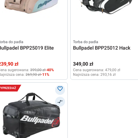
orba do padla
Torba do padla
Bullpadel BPP25019 Elite
Bullpadel BPP25012 Hack
239,90 zł
349,00 zł
Cena sugerowana:
399,00 zł
-40%
Cena sugerowana:
479,00 zł
ajniższa cena:
269,90 zł
-11%
Najniższa cena:
293,16 zł
YPRZEDAŻ