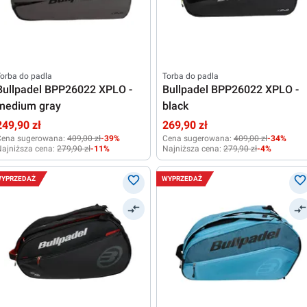
orba do padla
Torba do padla
Bullpadel BPP26022 XPLO -
Bullpadel BPP26022 XPLO -
medium gray
black
249,90 zł
269,90 zł
Cena sugerowana:
409,00 zł
-39%
Cena sugerowana:
409,00 zł
-34%
ajniższa cena:
279,90 zł
-11%
Najniższa cena:
279,90 zł
-4%
YPRZEDAŻ
WYPRZEDAŻ