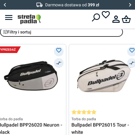
Darmowa dostawa od
399 zł
Bullpadel
Filtry i sortuj
YPRZEDAŻ
Średnia ocena 5 z 5 gwiazdek
orba do padla
Torba do padla
Bullpadel BPP26020 Neuron -
Bullpadel BPP26015 Tour -
black
white