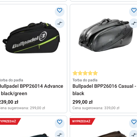
Średnia ocena 5 z 5 gwiazdek
orba do padla
Torba do padla
Bullpadel BPP26014 Advance
Bullpadel BPP26016 Casual -
- black/green
black
239,00 zł
299,00 zł
Cena sugerowana:
299,00 zł
Cena sugerowana:
339,00 zł
YPRZEDAŻ
WYPRZEDAŻ