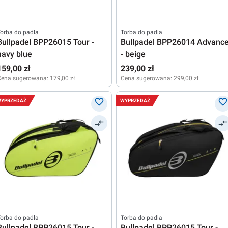
orba do padla
Torba do padla
Bullpadel BPP26015 Tour -
Bullpadel BPP26014 Advanc
navy blue
- beige
159,00 zł
239,00 zł
Cena sugerowana:
179,00 zł
Cena sugerowana:
299,00 zł
YPRZEDAŻ
WYPRZEDAŻ
orba do padla
Torba do padla
Bullpadel BPP26015 Tour -
Bullpadel BPP26015 Tour -