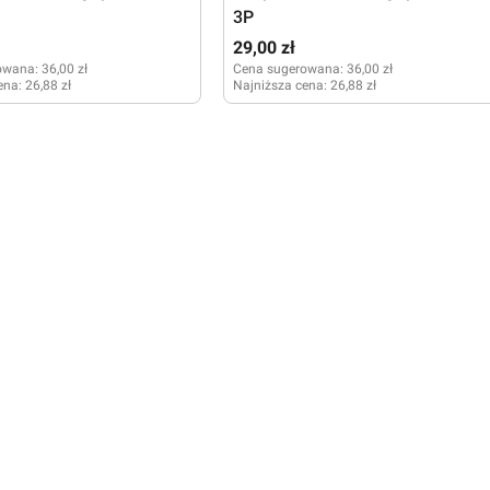
3P
29,00 zł
owana:
36,00 zł
Cena sugerowana:
36,00 zł
ena:
26,88 zł
Najniższa cena:
26,88 zł