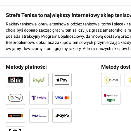
Strefa Tenisa to największy internetowy sklep tenis
Rakiety tenisowe, obuwie tenisowe, odzież tenisowa, torby i plecaki 
chciałbyś dopiero zacząć grać w tenisa, czy już grasz amatorsko, a 
posiada atrakcyjny Program Lojalnościowy, darmową dostawę oraz 
Bezproblemowo dokonasz zakupów tenisowych przymierzając każdy mo
owijamy, doważamy i tuningujemy rakiety. Adresy naszych sklepów t
Metody płatności
Metody dos