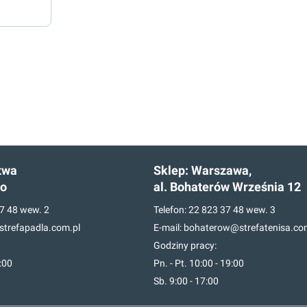
twa
Sklep:
Warszawa,
go
al. Bohaterów Września 12
7 48
wew. 2
Telefon:
22 823 37 48
wew. 3
trefapadla.com.pl
E-mail:
bohaterow@strefatenisa.co
Godziny pracy:
7:00
Pn. - Pt. 10:00 - 19:00
Sb. 9:00 - 17:00