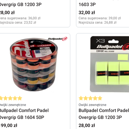
Overgrip GB 1200 3P
1603 3P
28,00 zł
32,00 zł
Cena sugerowana:
36,00 zł
Cena sugerowana:
39,00 zł
ajniższa cena:
23,52 zł
Najniższa cena:
26,88 zł
rednia ocena 5 z 5 gwiazdek
Średnia ocena 5 z 5 gwiazde
wijki zewnętrzne
Owijki zewnętrzne
Bullpadel Comfort Padel
Bullpadel Comfort Padel
Overgrip GB 1604 50P
Overgrip GB 1200 3P
199,00 zł
28,00 zł