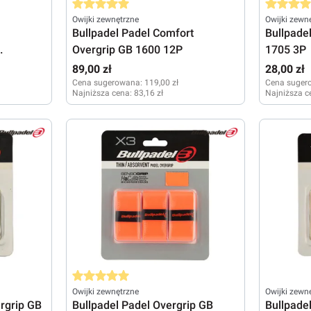
k
Średnia ocena 5 z 5 gwiazdek
Średnia oc
Owijki zewnętrzne
Owijki zewn
Bullpadel Padel Comfort
Bullpade
Overgrip GB 1600 12P
1705 3P
89,00 zł
28,00 zł
Cena sugerowana:
119,00 zł
Cena suger
Najniższa cena:
83,16 zł
Najniższa c
k
Średnia ocena 5 z 5 gwiazdek
Owijki zewnętrzne
Owijki zewn
rgrip GB
Bullpadel Padel Overgrip GB
Bullpade