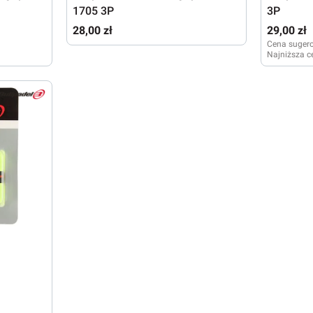
1705 3P
3P
28,00 zł
29,00 zł
Cena suger
Najniższa c
k