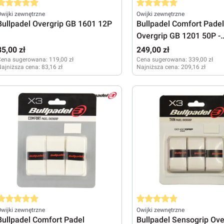
rednia ocena 5 z 5 gwiazdek
Średnia ocena 5 z 5 gwiazde
wijki zewnętrzne
Owijki zewnętrzne
Bullpadel Overgrip GB 1601 12P
Bullpadel Comfort Padel
Overgrip GB 1201 50P -
black/white
85,00 zł
249,00 zł
Cena sugerowana:
119,00 zł
Cena sugerowana:
339,00 zł
ajniższa cena:
83,16 zł
Najniższa cena:
209,16 zł
rednia ocena 5 z 5 gwiazdek
Średnia ocena 5 z 5 gwiazde
wijki zewnętrzne
Owijki zewnętrzne
Bullpadel Comfort Padel
Bullpadel Sensogrip Ove