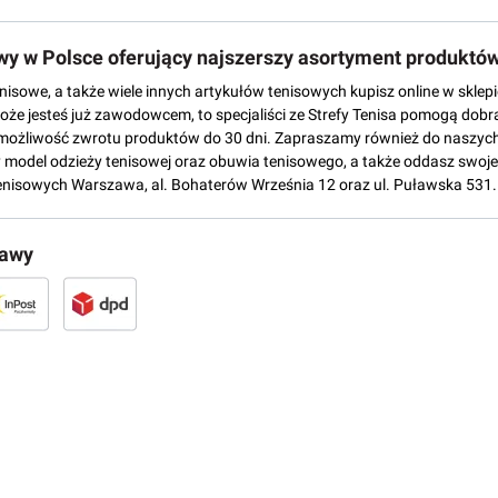
owy w Polsce oferujący najszerszy asortyment produktó
tenisowe, a także wiele innych artykułów tenisowych kupisz online w skl
może jesteś już zawodowcem, to specjaliści ze Strefy Tenisa pomogą dobr
możliwość zwrotu produktów do 30 dni. Zapraszamy również do naszych
del odzieży tenisowej oraz obuwia tenisowego, a także oddasz swoje 
enisowych Warszawa, al. Bohaterów Września 12 oraz ul. Puławska 531.
tawy