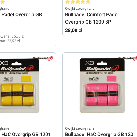
ena 5 z 5 gwiazdek
Średnia ocena 5 z 5 gwiazdek
ętrzne
Owijki zewnętrzne
l Padel Overgrip GB
Bullpadel Comfort Padel
Overgrip GB 1200 3P
28,00 zł
owana:
36,00 zł
ena:
23,52 zł
ętrzne
Owijki zewnętrzne
l HaC Overgrip GB 1201
Bullpadel HaC Overgrip GB 1201