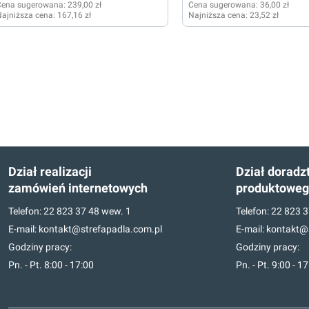
Cena sugerowana:
239,00 zł
Cena sugerowana:
36,00 zł
ajniższa cena:
167,16 zł
Najniższa cena:
23,52 zł
Dział realizacji
Dział doradz
zamówień internetowych
produktowe
Telefon:
22 823 37 48
wew. 1
Telefon:
22 823 3
E-mail:
kontakt@strefapadla.com.pl
E-mail:
kontakt@s
Godziny pracy:
Godziny pracy:
Pn. - Pt. 8:00 - 17:00
Pn. - Pt. 9:00 - 1