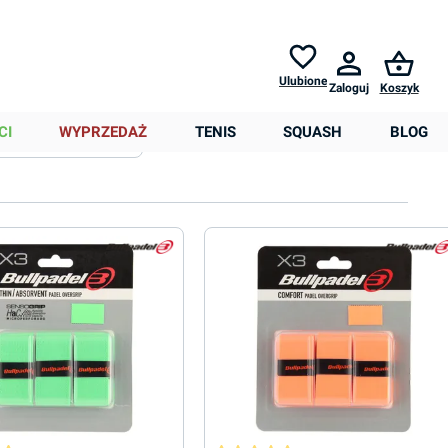
Zwroty do
30 dni *
Pomoc
Ulubione
Zaloguj
Koszyk
0,00 zł
CI
WYPRZEDAŻ
TENIS
SQUASH
BLOG
Sortowanie
Więcej filtrów