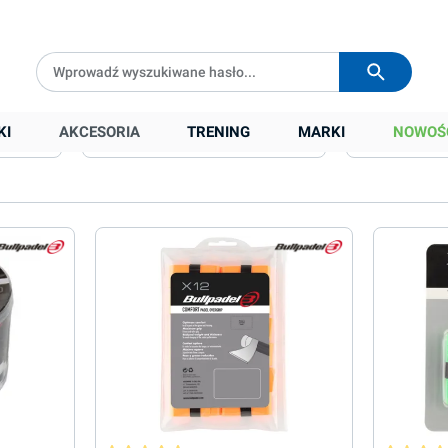
Darmowa dostawa od
399 zł
Wysyłka w
24h
KI
AKCESORIA
TRENING
MARKI
NOWOŚ
Kolor
Lepkość owijki
Dostępność na magazynie