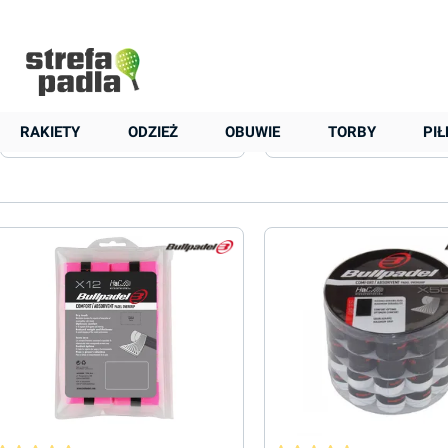
+48 22 823 37 48
Strona główna
Akcesoria
Owijki zewnętrzne
Bullpadel
Bullpadel
RAKIETY
ODZIEŻ
OBUWIE
TORBY
PIŁ
Cena
Ilość owijek
Perforacja
Ocena min.