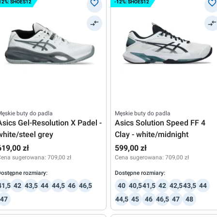
12%: SHOES12
-12%: SHOES12
ęskie buty do padla
Męskie buty do padla
Asics Gel-Resolution X Padel -
Asics Solution Speed FF 4
white/steel grey
Clay - white/midnight
619,00 zł
599,00 zł
Cena sugerowana:
709,00 zł
Cena sugerowana:
709,00 zł
ostępne rozmiary:
Dostępne rozmiary:
41,5
42
43,5
44
44,5
46
46,5
40
40,5
41,5
42
42,5
43,5
44
47
44,5
45
46
46,5
47
48