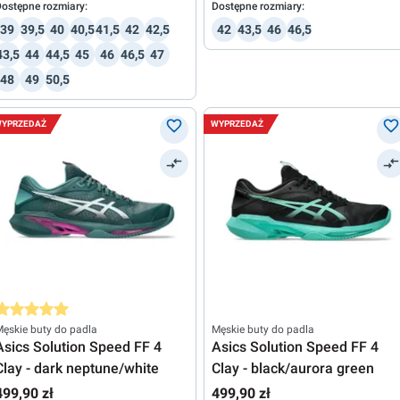
ostępne rozmiary:
Dostępne rozmiary:
39
39,5
40
40,5
41,5
42
42,5
42
43,5
46
46,5
43,5
44
44,5
45
46
46,5
47
48
49
50,5
YPRZEDAŻ
WYPRZEDAŻ
rednia ocena 5 z 5 gwiazdek
ęskie buty do padla
Męskie buty do padla
Asics Solution Speed FF 4
Asics Solution Speed FF 4
Clay - dark neptune/white
Clay - black/aurora green
499,90 zł
499,90 zł