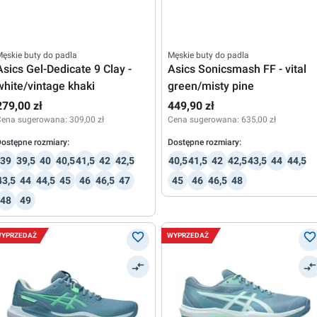
ęskie buty do padla
Męskie buty do padla
Asics Gel-Dedicate 9 Clay -
Asics Sonicsmash FF - vital
white/vintage khaki
green/misty pine
279,00 zł
449,90 zł
Cena sugerowana:
309,00 zł
Cena sugerowana:
635,00 zł
ostępne rozmiary:
Dostępne rozmiary:
39
39,5
40
40,5
41,5
42
42,5
40,5
41,5
42
42,5
43,5
44
44,5
43,5
44
44,5
45
46
46,5
47
45
46
46,5
48
48
49
YPRZEDAŻ
WYPRZEDAŻ