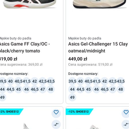
ęskie buty do padla
Męskie buty do padla
Asics Game FF Clay/OC -
Asics Gel-Challenger 15 Clay 
black/cherry tomato
oatmeal/midnight
319,00 zł
449,00 zł
Cena sugerowana:
369,00 zł
Cena sugerowana:
519,00 zł
ostępne rozmiary:
Dostępne rozmiary:
39,5
40
40,5
41,5
42
42,5
43,5
39,5
40
40,5
41,5
42
42,5
43,5
44
44,5
45
46
46,5
47
48
44
44,5
45
46
46,5
47
48
49
49
12%: SHOES12
-12%: SHOES12