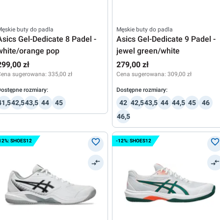
ęskie buty do padla
Męskie buty do padla
Asics Gel-Dedicate 8 Padel -
Asics Gel-Dedicate 9 Padel -
white/orange pop
jewel green/white
299,00 zł
279,00 zł
Cena sugerowana:
335,00 zł
Cena sugerowana:
309,00 zł
ostępne rozmiary:
Dostępne rozmiary:
41,5
42,5
43,5
44
45
42
42,5
43,5
44
44,5
45
46
46,5
12%: SHOES12
-12%: SHOES12