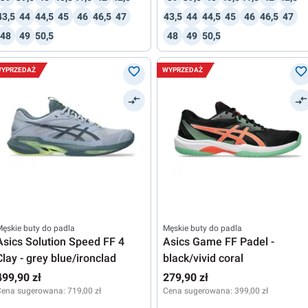
43,5
44
44,5
45
46
46,5
47
43,5
44
44,5
45
46
46,5
47
48
49
50,5
48
49
50,5
YPRZEDAŻ
WYPRZEDAŻ
ęskie buty do padla
Męskie buty do padla
Asics Solution Speed FF 4
Asics Game FF Padel -
Clay - grey blue/ironclad
black/vivid coral
499,90 zł
279,90 zł
Cena sugerowana:
719,00 zł
Cena sugerowana:
399,00 zł