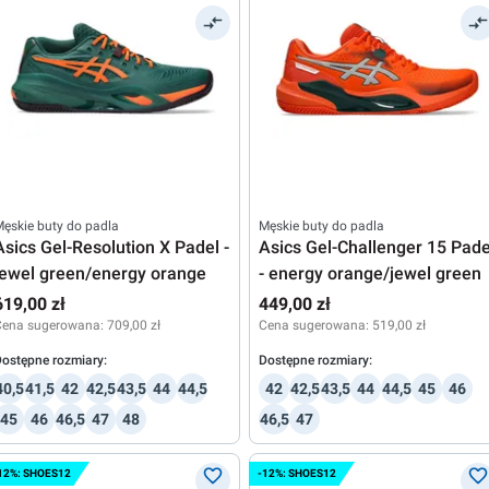
ęskie buty do padla
Męskie buty do padla
Asics Gel-Resolution X Padel -
Asics Gel-Challenger 15 Pade
jewel green/energy orange
- energy orange/jewel green
619,00 zł
449,00 zł
Cena sugerowana:
709,00 zł
Cena sugerowana:
519,00 zł
ostępne rozmiary:
Dostępne rozmiary:
40,5
41,5
42
42,5
43,5
44
44,5
42
42,5
43,5
44
44,5
45
46
45
46
46,5
47
48
46,5
47
12%: SHOES12
-12%: SHOES12