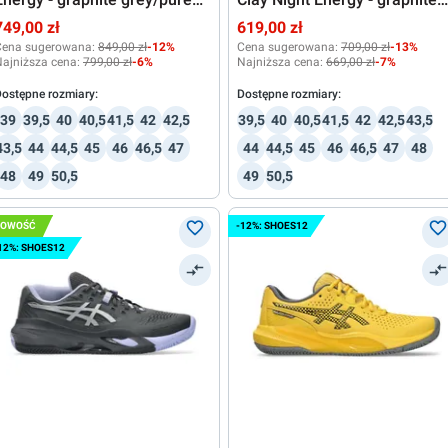
silver
grey/pure silver
749,00 zł
619,00 zł
Cena sugerowana:
849,00 zł
-12%
Cena sugerowana:
709,00 zł
-13%
ajniższa cena:
799,00 zł
-6%
Najniższa cena:
669,00 zł
-7%
ostępne rozmiary:
Dostępne rozmiary:
39
39,5
40
40,5
41,5
42
42,5
39,5
40
40,5
41,5
42
42,5
43,5
43,5
44
44,5
45
46
46,5
47
44
44,5
45
46
46,5
47
48
48
49
50,5
49
50,5
NOWOŚĆ
-12%: SHOES12
12%: SHOES12