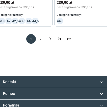
239,90 zł
239,90 zł
Cena sugerowana:
335,00 zł
Cena sugerowana:
335,00 zł
ostępne rozmiary:
Dostępne rozmiary:
41,5
42
42,5
43,5
44
44,5
44,5
1
2
z 2
Kontakt
Pomoc
Poradniki