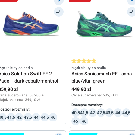
Średnia ocena 5 z 5 gwiazdek
ęskie buty do padla
Męskie buty do padla
Asics Solution Swift FF 2
Asics Sonicsmash FF - saba
Padel - dark cobalt/menthol
blue/vital green
359,90 zł
449,90 zł
Cena sugerowana:
535,00 zł
Cena sugerowana:
635,00 zł
ajniższa cena:
349,10 zł
Dostępne rozmiary:
ostępne rozmiary:
40,5
41,5
42
42,5
43,5
44
44,5
40,5
41,5
42
43,5
44
44,5
46
45
46