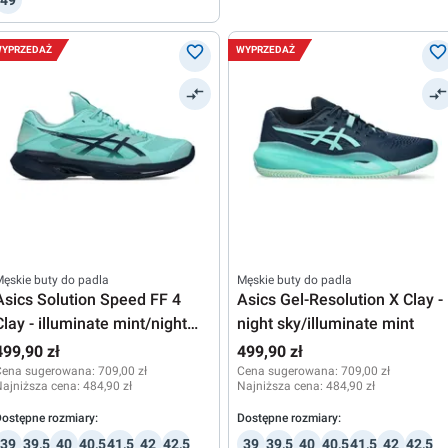
49
YPRZEDAŻ
WYPRZEDAŻ
ęskie buty do padla
Męskie buty do padla
Asics Solution Speed FF 4
Asics Gel-Resolution X Clay -
Clay - illuminate mint/night
night sky/illuminate mint
sky
499,90 zł
499,90 zł
Cena sugerowana:
709,00 zł
Cena sugerowana:
709,00 zł
ajniższa cena:
484,90 zł
Najniższa cena:
484,90 zł
ostępne rozmiary:
Dostępne rozmiary:
39
39,5
40
40,5
41,5
42
42,5
39
39,5
40
40,5
41,5
42
42,5