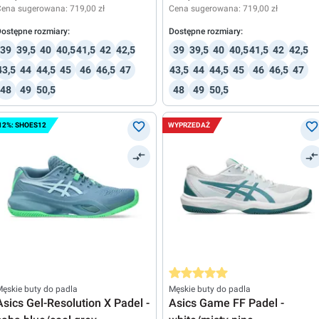
Cena sugerowana:
719,00 zł
Cena sugerowana:
719,00 zł
ostępne rozmiary:
Dostępne rozmiary:
39
39,5
40
40,5
41,5
42
42,5
39
39,5
40
40,5
41,5
42
42,5
43,5
44
44,5
45
46
46,5
47
43,5
44
44,5
45
46
46,5
47
48
49
50,5
48
49
50,5
12%: SHOES12
WYPRZEDAŻ
Średnia ocena 5 z 5 gwiazdek
ęskie buty do padla
Męskie buty do padla
Asics Gel-Resolution X Padel -
Asics Game FF Padel -