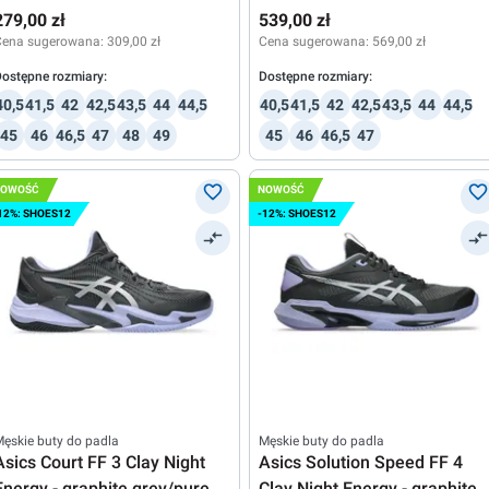
279,00 zł
539,00 zł
Cena sugerowana:
309,00 zł
Cena sugerowana:
569,00 zł
ostępne rozmiary:
Dostępne rozmiary:
40,5
41,5
42
42,5
43,5
44
44,5
40,5
41,5
42
42,5
43,5
44
44,5
45
46
46,5
47
48
49
45
46
46,5
47
NOWOŚĆ
NOWOŚĆ
12%: SHOES12
-12%: SHOES12
ęskie buty do padla
Męskie buty do padla
Asics Court FF 3 Clay Night
Asics Solution Speed FF 4
Energy - graphite grey/pure
Clay Night Energy - graphite