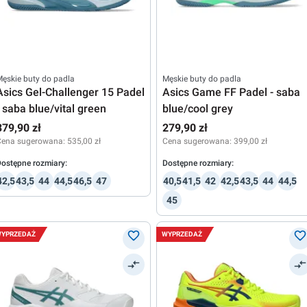
ęskie buty do padla
Męskie buty do padla
Asics Gel-Challenger 15 Padel
Asics Game FF Padel - saba
- saba blue/vital green
blue/cool grey
379,90 zł
279,90 zł
Cena sugerowana:
535,00 zł
Cena sugerowana:
399,00 zł
ostępne rozmiary:
Dostępne rozmiary:
42,5
43,5
44
44,5
46,5
47
40,5
41,5
42
42,5
43,5
44
44,5
45
YPRZEDAŻ
WYPRZEDAŻ