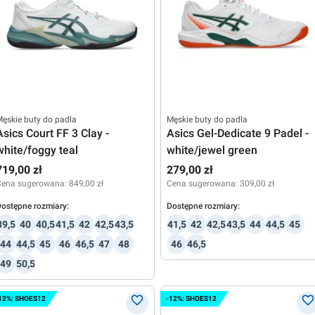
ęskie buty do padla
Męskie buty do padla
Asics Court FF 3 Clay -
Asics Gel-Dedicate 9 Padel -
white/foggy teal
white/jewel green
719,00 zł
279,00 zł
Cena sugerowana:
849,00 zł
Cena sugerowana:
309,00 zł
ostępne rozmiary:
Dostępne rozmiary:
39,5
40
40,5
41,5
42
42,5
43,5
41,5
42
42,5
43,5
44
44,5
45
44
44,5
45
46
46,5
47
48
46
46,5
49
50,5
12%: SHOES12
-12%: SHOES12