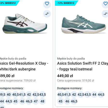
12%: SHOES12
-12%: SHOES12
ęskie buty do padla
Męskie buty do padla
Asics Gel-Resolution X Clay -
Asics Solution Swift FF 2 Cla
white/dark aubergine
- foggy teal/oatmeal
599,00 zł
449,00 zł
Cena sugerowana:
709,00 zł
Cena sugerowana:
519,00 zł
ostępne rozmiary:
Dostępne rozmiary:
39,5
40
40,5
41,5
42
42,5
43,5
40,5
41,5
42
42,5
43,5
44
44,5
44
44,5
45
46
46,5
47
48
45
46
46,5