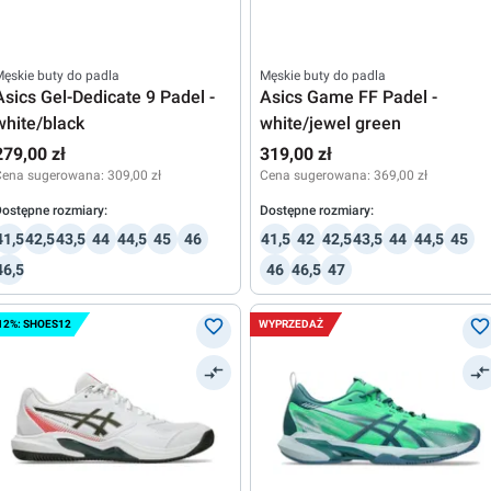
ęskie buty do padla
Męskie buty do padla
Asics Gel-Dedicate 9 Padel -
Asics Game FF Padel -
white/black
white/jewel green
279,00 zł
319,00 zł
Cena sugerowana:
309,00 zł
Cena sugerowana:
369,00 zł
ostępne rozmiary:
Dostępne rozmiary:
41,5
42,5
43,5
44
44,5
45
46
41,5
42
42,5
43,5
44
44,5
45
46,5
46
46,5
47
12%: SHOES12
WYPRZEDAŻ