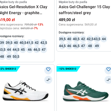
ęskie buty do padla
Męskie buty do padla
Asics Gel-Resolution X Clay
Asics Gel-Challenger 15 Clay 
Night Energy - graphite
saffron/steel grey
grey/pure silver
619,00 zł
489,00 zł
Cena sugerowana:
709,00 zł
-13%
Cena sugerowana:
569,00 zł
ajniższa cena:
669,00 zł
-7%
Dostępne rozmiary:
ostępne rozmiary:
39,5
40
40,5
42
42,5
43,5
44
39
39,5
40
40,5
41,5
42
42,5
44,5
46
46,5
47
48
49
43,5
44
44,5
45
46
46,5
47
48
49
50,5
12%: SHOES12
-12%: SHOES12