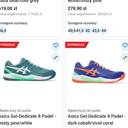
saba blue/cool grey
white/misty pine
619,00 zł
279,90 zł
Cena sugerowana:
719,00 zł
Cena sugerowana:
399,00 zł
ostępne rozmiary:
Dostępne rozmiary:
46,5
40,5
41,5
42
43,5
44
YPRZEDAŻ
WYPRZEDAŻ
ęskie buty do padla
Męskie buty do padla
Asics Gel-Dedicate 8 Padel -
Asics Gel-Dedicate 8 Padel -
misty pine/white
dark cobalt/vivid coral