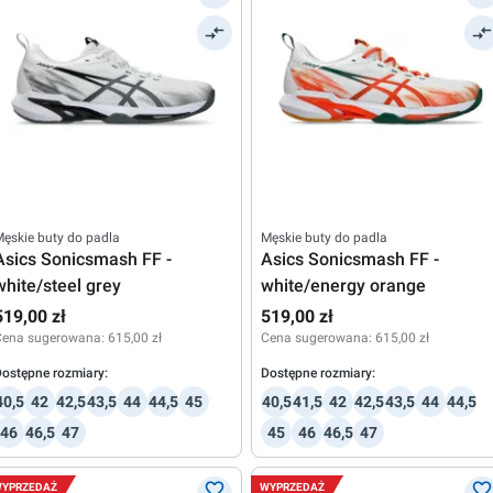
ęskie buty do padla
Męskie buty do padla
Asics Sonicsmash FF -
Asics Sonicsmash FF -
white/steel grey
white/energy orange
519,00 zł
519,00 zł
Cena sugerowana:
615,00 zł
Cena sugerowana:
615,00 zł
ostępne rozmiary:
Dostępne rozmiary:
40,5
42
42,5
43,5
44
44,5
45
40,5
41,5
42
42,5
43,5
44
44,5
46
46,5
47
45
46
46,5
47
YPRZEDAŻ
WYPRZEDAŻ