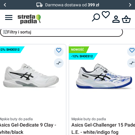
Darmowa dostawa od
399 zł
Asics
Filtry i sortuj
12%: SHOES12
NOWOŚĆ
-12%: SHOES12
ęskie buty do padla
Męskie buty do padla
Asics Gel-Dedicate 9 Clay -
Asics Gel-Challenger 15 Pade
white/black
L.E. - white/indigo fog