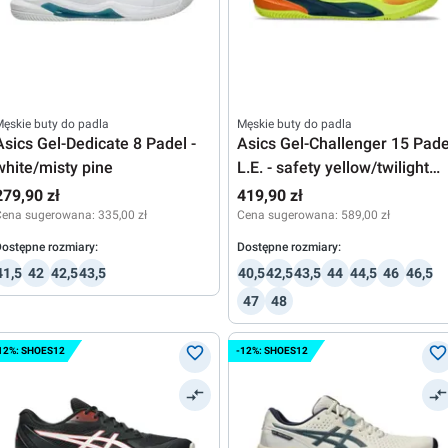
ęskie buty do padla
Męskie buty do padla
Asics Gel-Dedicate 8 Padel -
Asics Gel-Challenger 15 Pade
white/misty pine
L.E. - safety yellow/twilight
blue
279,90 zł
419,90 zł
Cena sugerowana:
335,00 zł
Cena sugerowana:
589,00 zł
ostępne rozmiary:
Dostępne rozmiary:
41,5
42
42,5
43,5
40,5
42,5
43,5
44
44,5
46
46,5
47
48
12%: SHOES12
-12%: SHOES12