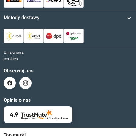
Metody dostawy
Ustawienia
cookies
Obserwuj nas
Opinie o nas
4.9
Na podstawie
17 046
opinii
z całego okresu
Top marki