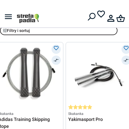
Darmowa dostawa od
399 zł
Skakanki
Filtry i sortuj
Średnia ocena 5 z 5 gwiazdek
Skakanka
Skakanka
Adidas Training Skipping
Yakimasport Pro
Rope