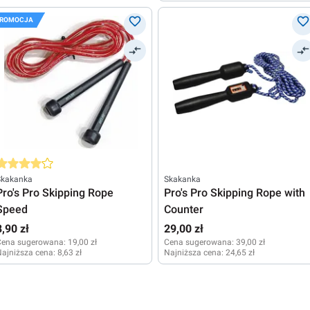
ROMOCJA
rednia ocena 4 z 5 gwiazdek
Skakanka
Skakanka
Pro's Pro Skipping Rope
Pro's Pro Skipping Rope with
Speed
Counter
8,90 zł
29,00 zł
Cena sugerowana:
19,00 zł
Cena sugerowana:
39,00 zł
ajniższa cena:
8,63 zł
Najniższa cena:
24,65 zł