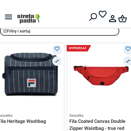
Darmowa dostawa od
399 zł
Fila
Filtry i sortuj
WYPRZEDAŻ
Saszetka
Saszetka
Fila Heritage Washbag
Fila Coated Canvas Double
Zipper Waistbag - true red