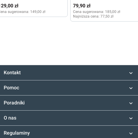
129,00 zł
79,90 zł
Cena sugerowana:
149,00 zł
Cena sugerowana:
185,00 zł
Najniższa cena:
77,50 zł
Kontakt
Pomoc
Poradniki
O nas
Regulaminy