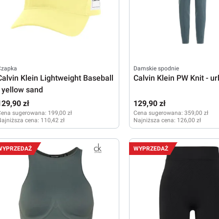
Czapka
Damskie spodnie
Calvin Klein Lightweight Baseball
Calvin Klein PW Knit - u
- yellow sand
129,90 zł
129,90 zł
Cena sugerowana:
199,00 zł
Cena sugerowana:
359,00 zł
ajniższa cena:
110,42 zł
Najniższa cena:
126,00 zł
XS
M
WYPRZEDAŻ
WYPRZEDAŻ