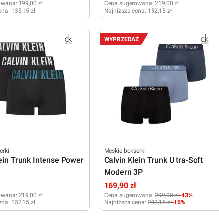
owana:
199,00 zł
Cena sugerowana:
219,00 zł
ena:
135,15 zł
Najniższa cena:
152,15 zł
M
XL
WYPRZEDAŻ
erki
Męskie bokserki
lein Trunk Intense Power
Calvin Klein Trunk Ultra-Soft
Modern 3P
ł
169,90 zł
owana:
219,00 zł
Cena sugerowana:
299,00 zł
-43%
ena:
152,15 zł
Najniższa cena:
203,15 zł
-16%