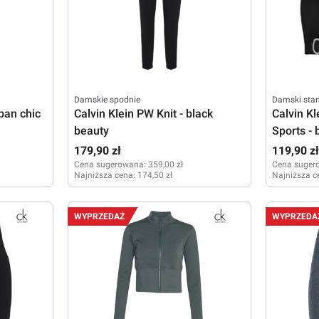
Damskie spodnie
Damski stan
rban chic
Calvin Klein PW Knit - black
Calvin K
beauty
Sports - 
179,90 zł
119,90 z
Cena sugerowana:
359,00 zł
Cena suger
Najniższa cena:
174,50 zł
Najniższa c
XS
M
XS
WYPRZEDAŻ
WYPRZEDA