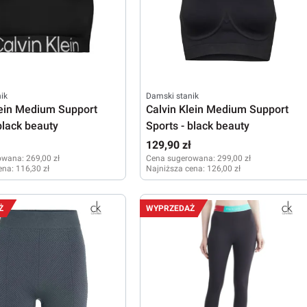
ik
Damski stanik
lein Medium Support
Calvin Klein Medium Support
black beauty
Sports - black beauty
ł
129,90 zł
owana:
269,00 zł
Cena sugerowana:
299,00 zł
ena:
116,30 zł
Najniższa cena:
126,00 zł
XS
Ż
WYPRZEDAŻ