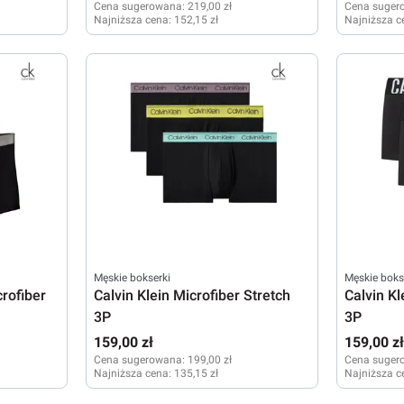
Cena sugerowana:
219,00 zł
Cena suger
Najniższa cena:
152,15 zł
Najniższa c
S
XL
Męskie bokserki
Męskie boks
rofiber
Calvin Klein Microfiber Stretch
Calvin K
3P
3P
159,00 zł
159,00 z
Cena sugerowana:
199,00 zł
Cena suger
Najniższa cena:
135,15 zł
Najniższa c