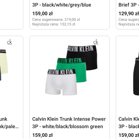
3P - black/white/grey/blue
Brief 3P 
green/sh
159,00 zł
129,90 z
Cena sugerowana:
219,00 zł
Cena suger
Najniższa cena:
152,15 zł
Najniższa c
M
L
XL
XL
runk
Calvin Klein Trunk Intense Power
Calvin Kl
nk/pale
3P - white/black/blossom green
3P - bla
tint/ buff
159,00 zł
159,00 z