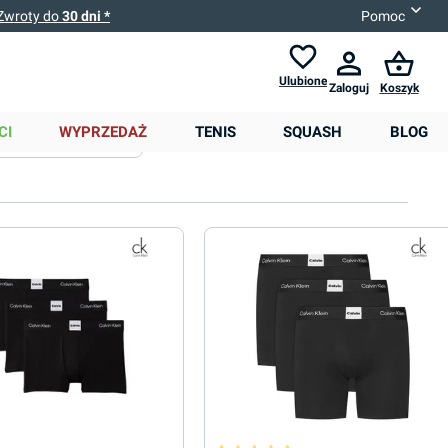
Zwroty do
30 dni *
Pomoc
Ulubione
Zaloguj
Koszyk
0,00 zł
CI
WYPRZEDAŻ
TENIS
SQUASH
BLOG
Sortowanie
Więcej filtrów
Dostępność na magazynie