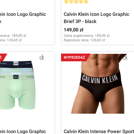
Średnia ocena 5 z 5 gwiazdek
lein Icon Logo Graphic
Calvin Klein Icon Logo Graphic
k
Brief 3P - black
ł
149,00 zł
owana:
189,00 zł
Cena sugerowana:
189,00 zł
ena:
126,65 zł
Najniższa cena:
126,65 zł
XL
Ż
WYPRZEDAŻ
lein Icon Logo Graphic
Calvin Klein Intense Power Spor