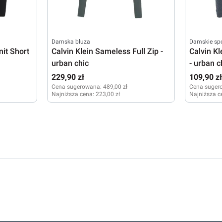
Damska bluza
Damskie sp
nit Short
Calvin Klein Sameless Full Zip -
Calvin K
urban chic
- urban c
229,90 zł
109,90 z
Cena sugerowana:
489,00 zł
Cena suger
Najniższa cena:
223,00 zł
Najniższa c
M
M
L