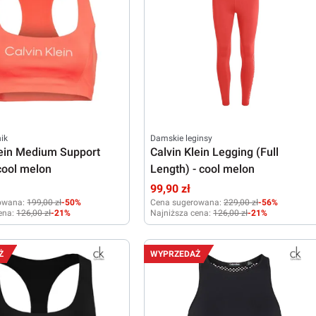
ik
Damskie leginsy
lein Medium Support
Calvin Klein Legging (Full
 cool melon
Length) - cool melon
99,90 zł
owana:
199,00 zł
-50%
Cena sugerowana:
229,00 zł
-56%
ena:
126,00 zł
-21%
Najniższa cena:
126,00 zł
-21%
M
L
Ż
WYPRZEDAŻ