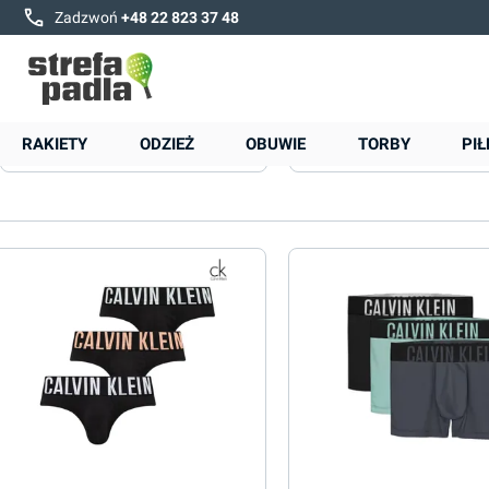
Zadzwoń
+48 22 823 37 48
Strona główna
Marki
Calvin Klein
Calvin Klein
RAKIETY
ODZIEŻ
OBUWIE
TORBY
PIŁ
Cena
Ilość bokserek
Płeć
Rozmiar