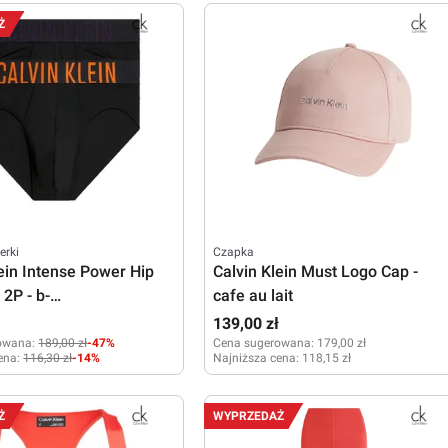
XL
Ż
erki
Czapka
lein Intense Power Hip
Calvin Klein Must Logo Cap -
 2P - b-
cafe au lait
ysterioso logos
139,00 zł
owana:
189,00 zł
-47%
Cena sugerowana:
179,00 zł
ena:
116,30 zł
-14%
Najniższa cena:
118,15 zł
Ż
WYPRZEDAŻ