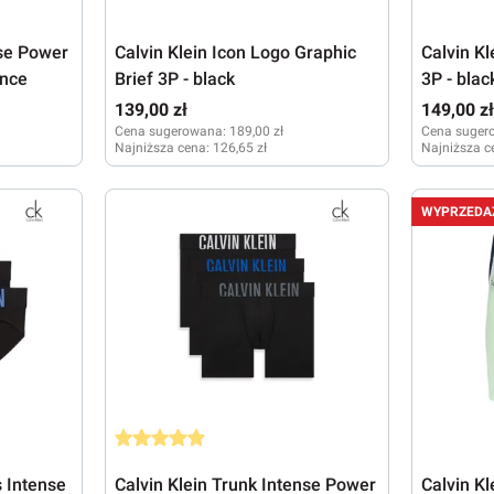
nse Power
Calvin Klein Icon Logo Graphic
Calvin K
ence
Brief 3P - black
3P - blac
139,00 zł
149,00 z
Cena sugerowana:
189,00 zł
Cena suger
Najniższa cena:
126,65 zł
Najniższa c
M
XL
S
XL
WYPRZEDA
Średnia ocena 5 z 5 gwiazdek
s Intense
Calvin Klein Trunk Intense Power
Calvin K