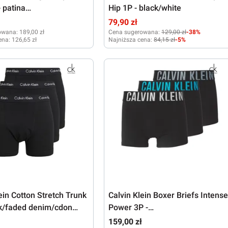
- patina
Hip 1P - black/white
oreline/airy blue
ł
79,90 zł
owana:
189,00 zł
Cena sugerowana:
129,00 zł
-38%
ena:
126,65 zł
Najniższa cena:
84,15 zł
-5%
XL
ein Cotton Stretch Trunk
Calvin Klein Boxer Briefs Intens
ck/faded denim/cdon
Power 3P -
 pink
black//turquoise/white
ł
159,00 zł