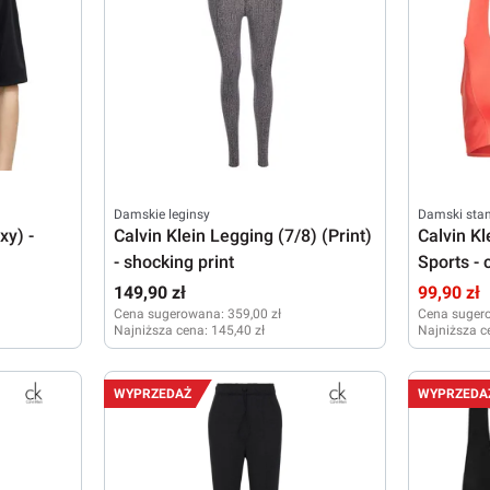
Damskie leginsy
Damski stan
xy) -
Calvin Klein Legging (7/8) (Print)
Calvin K
- shocking print
Sports -
149,90 zł
99,90 zł
Cena sugerowana:
359,00 zł
Cena suger
Najniższa cena:
145,40 zł
Najniższa c
XS
M
L
XS
WYPRZEDAŻ
WYPRZEDA