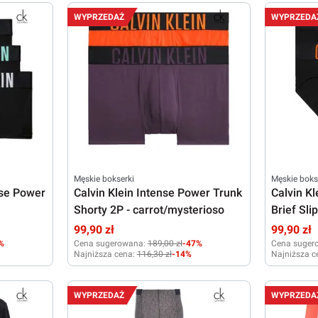
M
L
XL
M
WYPRZEDAŻ
WYPRZEDA
Męskie bokserki
Męskie boks
nse Power
Calvin Klein Intense Power Trunk
Calvin K
Shorty 2P - carrot/mysterioso
Brief Slip
carrot/m
99,90 zł
99,90 zł
%
Cena sugerowana:
189,00 zł
-47%
Cena suger
Najniższa cena:
116,30 zł
-14%
Najniższa c
S
S
WYPRZEDAŻ
WYPRZEDA