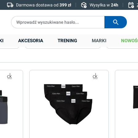
Darmowa dostawa od
399 zł
Wysyłka w
24h
KI
AKCESORIA
TRENING
MARKI
NOWOŚ
Kolor
Materiał
Typ produktu
Ocena min.