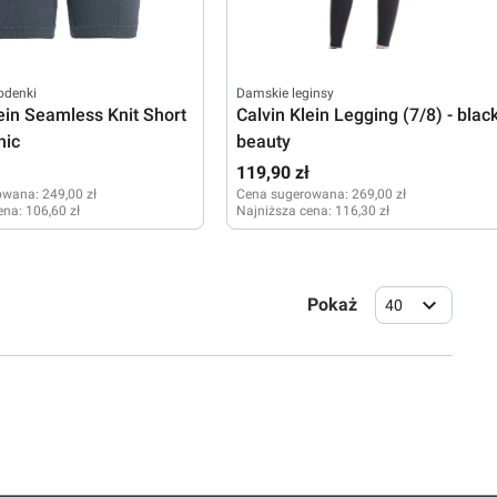
odenki
Damskie leginsy
lein Seamless Knit Short
Calvin Klein Legging (7/8) - blac
hic
beauty
ł
119,90 zł
owana:
249,00 zł
Cena sugerowana:
269,00 zł
ena:
106,60 zł
Najniższa cena:
116,30 zł
S
Pokaż
40