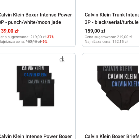
Calvin Klein Boxer Intense Power
Calvin Klein Trunk Inte
3P - punch/white/moon jade
3P - black/aerial/turbul
139,00 zł
159,00 zł
Cena sugerowana:
219,00 zł
-37%
Cena sugerowana:
219,00 zł
ajniższa cena:
152,15 zł
-9%
Najniższa cena:
152,15 zł
M
L
XL
XXL
S
M
XL
Calvin Klein Intense Power Boxer
Calvin Klein Boxer Brief