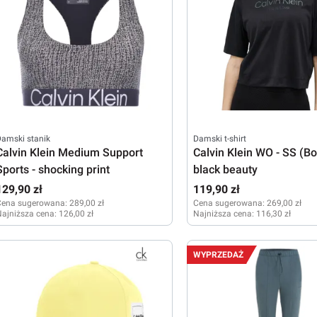
amski stanik
Damski t-shirt
Calvin Klein Medium Support
Calvin Klein WO - SS (Bo
Sports - shocking print
black beauty
129,90 zł
119,90 zł
Cena sugerowana:
289,00 zł
Cena sugerowana:
269,00 zł
ajniższa cena:
126,00 zł
Najniższa cena:
116,30 zł
XS
XS
WYPRZEDAŻ