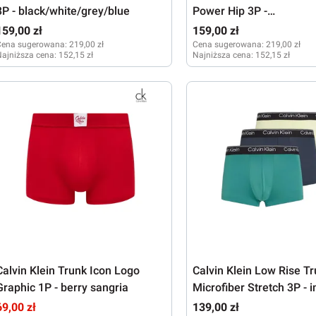
3P - black/white/grey/blue
Power Hip 3P -
black/grey/white/blue
159,00 zł
159,00 zł
Cena sugerowana:
219,00 zł
Cena sugerowana:
219,00 zł
ajniższa cena:
152,15 zł
Najniższa cena:
152,15 zł
M
XL
XXL
M
L
XXL
Calvin Klein Trunk Icon Logo
Calvin Klein Low Rise T
Graphic 1P - berry sangria
Microfiber Stretch 3P - i
lime lemon/lively teal
69,00 zł
139,00 zł