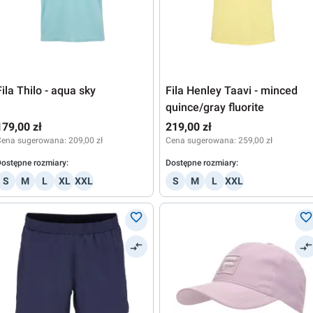
Fila Thilo - aqua sky
Fila Henley Taavi - minced
quince/gray fluorite
179,00 zł
219,00 zł
Cena sugerowana:
209,00 zł
Cena sugerowana:
259,00 zł
ostępne rozmiary:
Dostępne rozmiary:
S
M
L
XL
XXL
S
M
L
XXL