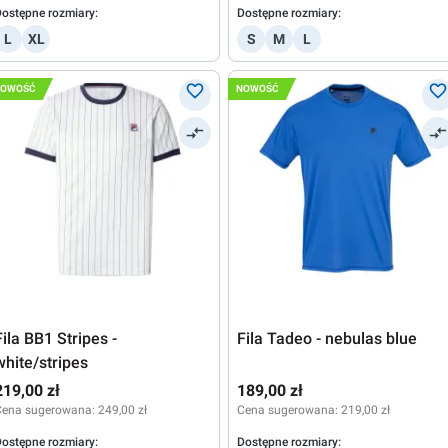
ostępne rozmiary:
Dostępne rozmiary:
L
XL
S
M
L
NOWOŚĆ
NOWOŚĆ
Fila BB1 Stripes -
Fila Tadeo - nebulas blue
white/stripes
219,00 zł
189,00 zł
Cena sugerowana:
249,00 zł
Cena sugerowana:
219,00 zł
ostępne rozmiary:
Dostępne rozmiary: