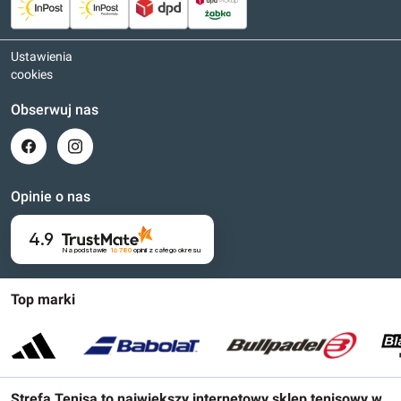
Ustawienia
cookies
Obserwuj nas
Opinie o nas
4.9
Na podstawie
16 780
opinii
z całego okresu
Top marki
Strefa Tenisa to największy internetowy sklep tenisowy w