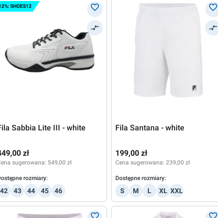
12%: SHOES12
Fila Sabbia Lite III - white
Fila Santana - white
449,00 zł
199,00 zł
Cena sugerowana:
549,00 zł
Cena sugerowana:
239,00 zł
ostępne rozmiary:
Dostępne rozmiary:
42
43
44
45
46
S
M
L
XL
XXL