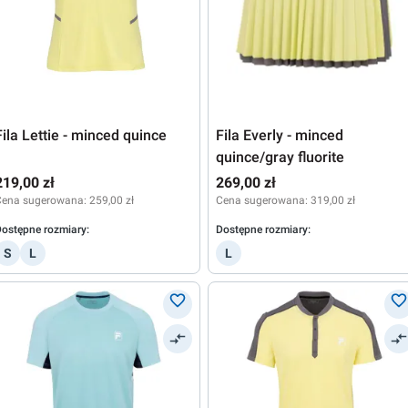
Fila Lettie - minced quince
Fila Everly - minced
quince/gray fluorite
219,00 zł
269,00 zł
Cena sugerowana:
259,00 zł
Cena sugerowana:
319,00 zł
ostępne rozmiary:
Dostępne rozmiary:
S
L
L