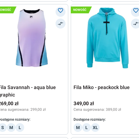
NOWOŚĆ
NOWOŚĆ
Fila Savannah - aqua blue
Fila Miko - peackock blue
graphic
269,00 zł
349,00 zł
Cena sugerowana:
299,00 zł
Cena sugerowana:
389,00 zł
ostępne rozmiary:
Dostępne rozmiary:
S
M
L
M
L
XL