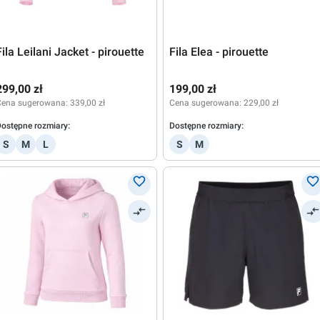
Fila Leilani Jacket - pirouette
Fila Elea - pirouette
299,00 zł
199,00 zł
Cena sugerowana:
339,00 zł
Cena sugerowana:
229,00 zł
ostępne rozmiary:
Dostępne rozmiary:
S
M
L
S
M