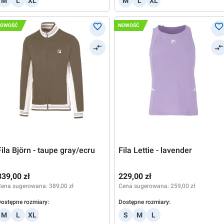
M
L
XL
M
L
XL
NOWOŚĆ
NOWOŚĆ
Fila Björn - taupe gray/ecru
Fila Lettie - lavender
339,00 zł
229,00 zł
Cena sugerowana:
389,00 zł
Cena sugerowana:
259,00 zł
ostępne rozmiary:
Dostępne rozmiary:
M
L
XL
S
M
L