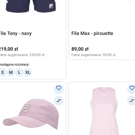
Fila Tony - navy
Fila Max - pirouette
219,00 zł
89,00 zł
Cena sugerowana:
259,00 zł
Cena sugerowana:
99,00 zł
ostępne rozmiary:
S
M
L
XL