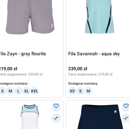
Fila Zayn - gray flourite
Fila Savannah - aqua sky
219,00 zł
239,00 zł
Cena sugerowana:
259,00 zł
Cena sugerowana:
279,00 zł
ostępne rozmiary:
Dostępne rozmiary:
S
M
L
XL
XXL
XS
S
M