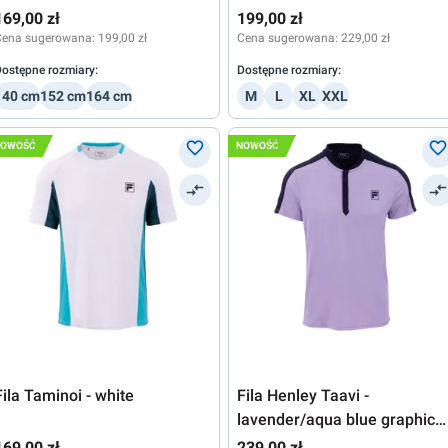
comb
169,00 zł
199,00 zł
Cena sugerowana:
199,00 zł
Cena sugerowana:
229,00 zł
ostępne rozmiary:
Dostępne rozmiary:
140 cm
152 cm
164 cm
M
L
XL
XXL
NOWOŚĆ
NOWOŚĆ
Fila Taminoi - white
Fila Henley Taavi -
lavender/aqua blue graphic
comb
169,00 zł
239,00 zł