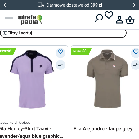
Darmowa dostawa od
399 zł
Fila
Filtry i sortuj
NOWOŚĆ
NOWOŚĆ
oszulka chłopięca
Fila Henley-Shirt Taavi -
Fila Alejandro - taupe grey
lavender/aqua blue graphic