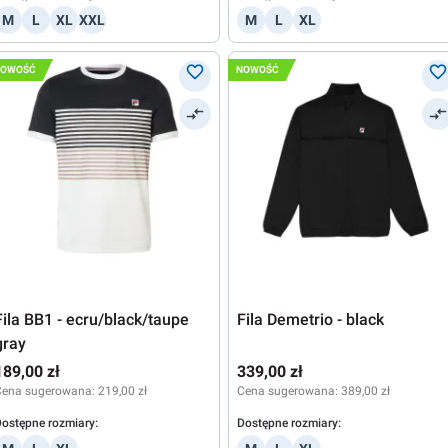
M
L
XL
XXL
M
L
XL
NOWOŚĆ
NOWOŚĆ
Fila BB1 - ecru/black/taupe
Fila Demetrio - black
gray
189,00 zł
339,00 zł
Cena sugerowana:
219,00 zł
Cena sugerowana:
389,00 zł
ostępne rozmiary:
Dostępne rozmiary: