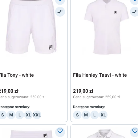
Fila Tony - white
Fila Henley Taavi - white
219,00 zł
219,00 zł
Cena sugerowana:
259,00 zł
Cena sugerowana:
259,00 zł
ostępne rozmiary:
Dostępne rozmiary:
S
M
L
XL
XXL
S
M
L
XL