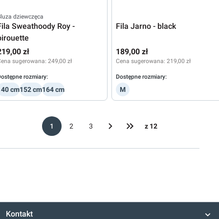
luza dziewczęca
Fila Sweathoody Roy -
Fila Jarno - black
pirouette
219,00 zł
189,00 zł
Cena sugerowana:
249,00 zł
Cena sugerowana:
219,00 zł
ostępne rozmiary:
Dostępne rozmiary:
140 cm
152 cm
164 cm
M
1
2
3
z 12
Kontakt