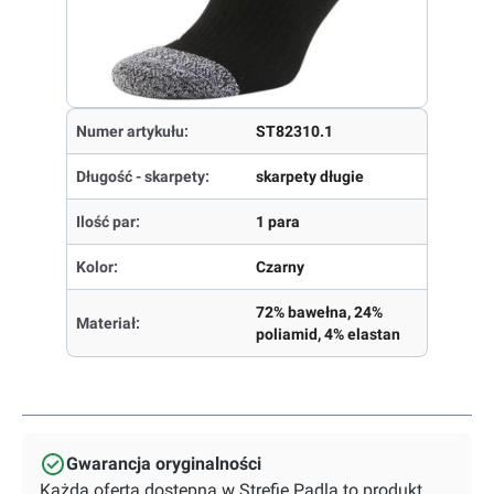
Numer artykułu:
ST82310.1
Długość - skarpety:
skarpety długie
Ilość par:
1 para
Kolor:
Czarny
72% bawełna, 24%
Materiał:
poliamid, 4% elastan
Gwarancja oryginalności
Każda oferta dostępna w Strefie Padla to produkt