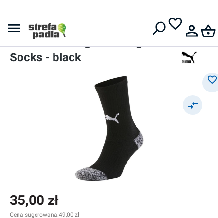
Darmowa dostawa od
399 zł
Skarpety
Skarpety
Puma Team Liga Training
Socks - black
35,00 zł
Cena sugerowana:
49,00 zł