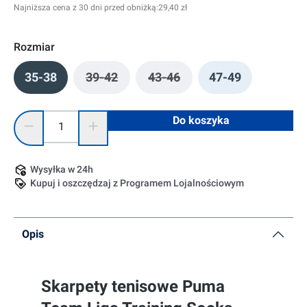
Najniższa cena z 30 dni przed obniżką:
29,40 zł
Rozmiar
35-38
39-42
43-46
47-49
(Ta opcja jest obecnie niedostępna.)
(Ta opcja jest obecnie niedo
Ilość produktu: Wprowadź żądaną ilość lub użyj przycisków, 
Do koszyka
Wysyłka w 24h
Kupuj i oszczędzaj z Programem Lojalnościowym
Opis
Skarpety tenisowe Puma