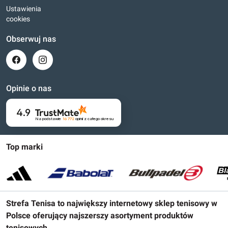
Ustawienia
cookies
Obserwuj nas
Opinie o nas
4.9
Na podstawie
16 772
opinii
z całego okresu
Top marki
Strefa Tenisa to największy internetowy sklep tenisowy w
Polsce oferujący najszerszy asortyment produktów
tenisowych.