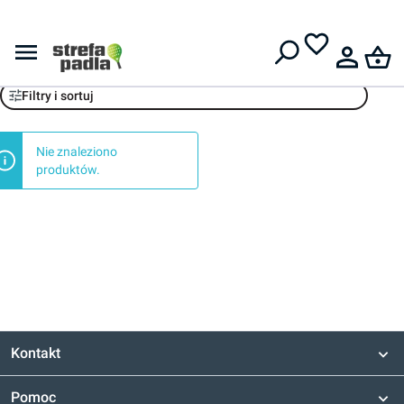
Darmowa dostawa od
399 zł
Odzież dziewczęca
Filtry i sortuj
Nie znaleziono
produktów.
Kontakt
Pomoc