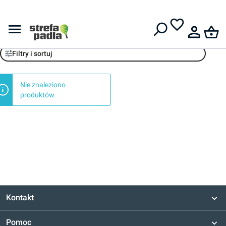
Darmowa dostawa od
399 zł
Odzież męska
Filtry i sortuj
Nie znaleziono
produktów.
Kontakt
Pomoc