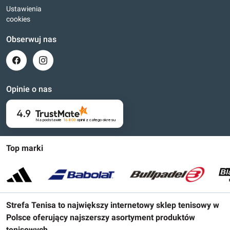
Ustawienia
cookies
Obserwuj nas
Opinie o nas
4.9
Na podstawie
16 803
opinii
z całego okresu
Top marki
Strefa Tenisa to największy internetowy sklep tenisowy w
Polsce oferujący najszerszy asortyment produktów
tenisowych.