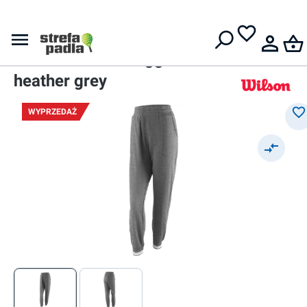
Darmowa dostawa od
399 zł
Spodnie
Damskie spodnie
Wilson Team II Jogger W -
heather grey
WYPRZEDAŻ