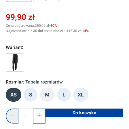
99,90 zł
Cena sugerowana:
250,00 zł
-60%
Najniższa cena z 30 dni przed obniżką:
116,30 zł
-14%
Wariant:
Rozmiar:
Tabela rozmiarów
XS
S
M
L
XL
(Ta opcja jest obecnie niedostępna.)
Ilość produktu: Wprowadź żądaną ilość lub użyj przycisków, 
Do koszyka