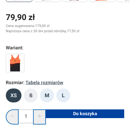
79,90 zł
Cena sugerowana:
179,00 zł
Najniższa cena z 30 dni przed obniżką:
77,50 zł
Wariant:
Rozmiar:
Tabela rozmiarów
XS
S
M
L
(Ta opcja jest obecnie niedostępna.)
Ilość produktu: Wprowadź żądaną ilość lub użyj przycisków, 
Do koszyka