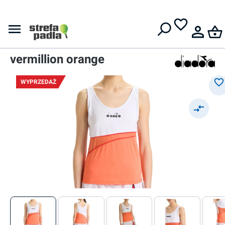
Darmowa dostawa od
399 zł
Topy
Damski top
Diadora L. Tank Icon W -
vermillion orange
WYPRZEDAŻ