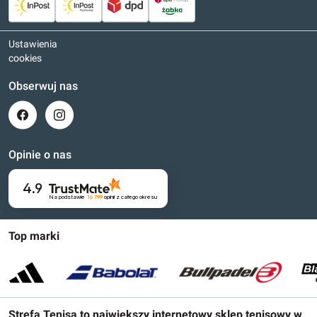
Ustawienia
cookies
Obserwuj nas
Opinie o nas
4.9
Na podstawie
16 799
opinii
z całego okresu
Top marki
Strefa Tenisa to największy internetowy sklep tenisowy w