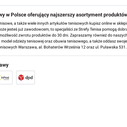
owy w Polsce oferujący najszerszy asortyment produktó
tenisowe, a także wiele innych artykułów tenisowych kupisz online w skl
może jesteś już zawodowcem, to specjaliści ze Strefy Tenisa pomogą dobr
możliwość zwrotu produktów do 30 dni. Zapraszamy również do naszych
del odzieży tenisowej oraz obuwia tenisowego, a także oddasz swoje 
enisowych Warszawa, al. Bohaterów Września 12 oraz ul. Puławska 531.
tawy