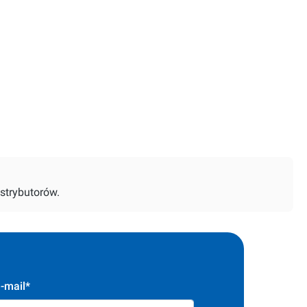
strybutorów.
-mail*