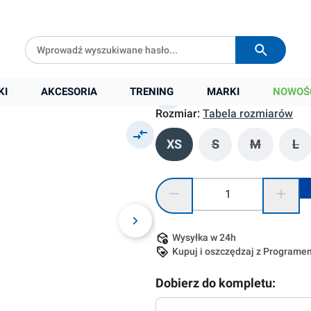
Darmowa dostawa od
399 zł
Wysyłka w
24h
129,90 zł
Cena sugerowana:
249,00 zł
Najniższa cena z 30 dni przed obniżką:
12
KI
AKCESORIA
TRENING
MARKI
NOWOŚ
Rozmiar:
Tabela rozmiarów
XS
S
M
L
(Ta opcja jest obec
(Ta opcja j
(Ta
Ilość produktu: Wprowadź żądaną
Wysyłka w 24h
Kupuj i oszczędzaj z Program
Dobierz do kompletu: