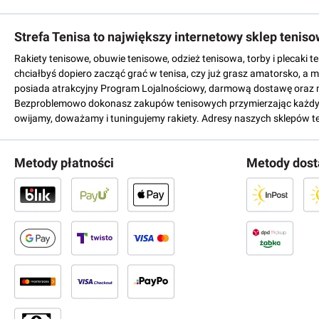
Strefa Tenisa to największy internetowy sklep tenis
Rakiety tenisowe, obuwie tenisowe, odzież tenisowa, torby i plecaki 
chciałbyś dopiero zacząć grać w tenisa, czy już grasz amatorsko, a 
posiada atrakcyjny Program Lojalnościowy, darmową dostawę oraz 
Bezproblemowo dokonasz zakupów tenisowych przymierzając każdy mo
owijamy, doważamy i tuningujemy rakiety. Adresy naszych sklepów t
Metody płatności
Metody dos