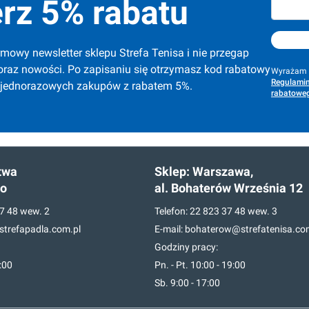
rz 5% rabatu
mowy newsletter sklepu Strefa Tenisa i nie przegap 
oraz nowości. Po zapisaniu się otrzymasz kod rabatowy 
Wyrażam z
Regulamin
 jednorazowych zakupów z rabatem 5%.
rabatoweg
twa
Sklep:
Warszawa,
go
al. Bohaterów Września 12
7 48
wew. 2
Telefon:
22 823 37 48
wew. 3
trefapadla.com.pl
E-mail:
bohaterow@strefatenisa.co
Godziny pracy:
7:00
Pn. - Pt. 10:00 - 19:00
Sb. 9:00 - 17:00