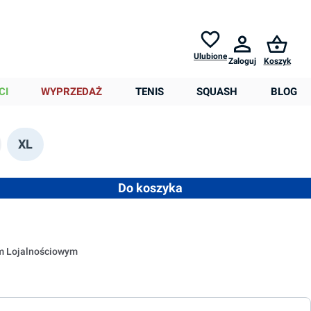
Zwroty do
30 dni *
Pomoc
Ulubione
Zaloguj
Koszyk
0,00 zł
6,00 zł
CI
WYPRZEDAŻ
TENIS
SQUASH
BLOG
XL
nie niedostępna.)
est obecnie niedostępna.)
 opcja jest obecnie niedostępna.)
 ilość lub użyj przycisków, aby zwiększyć lub zmniejszyć ilość
Do koszyka
em Lojalnościowym