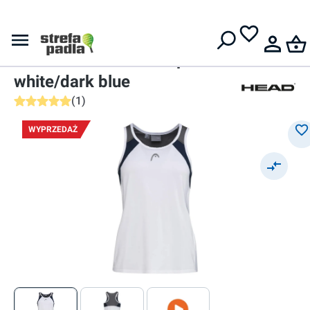
Darmowa dostawa od
399 zł
Topy
Damski top
Head Club 22 Tank Top W -
white/dark blue
(
1
)
Średnia ocena 5 z 5 gwiazdek
WYPRZEDAŻ