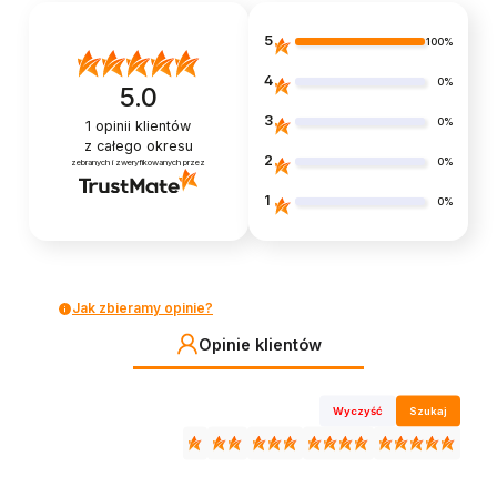
5
100%
4
0%
5.0
3
0%
1
opinii klientów
z całego okresu
2
0%
zebranych i zweryfikowanych przez
1
0%
Jak zbieramy opinie?
Opinie klientów
Wyczyść
Szukaj