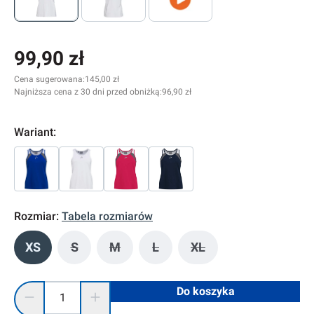
99,90 zł
Cena sugerowana:
145,00 zł
Najniższa cena z 30 dni przed obniżką:
96,90 zł
Wariant:
Rozmiar:
Tabela rozmiarów
XS
S
M
L
XL
(Ta opcja jest obecnie niedostępna.)
(Ta opcja jest obecnie niedostępna.)
(Ta opcja jest obecnie niedostę
(Ta opcja jest obecnie
Ilość produktu: Wprowadź żądaną ilość lub użyj przycisków, 
Do koszyka