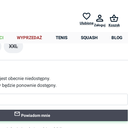
Zwroty do
30 dni *
Pomoc
,50 zł
Ulubione
Zaloguj
Koszyk
0,00 zł
CI
WYPRZEDAŻ
TENIS
SQUASH
BLOG
XXL
ostępna.)
nie niedostępna.)
est obecnie niedostępna.)
 opcja jest obecnie niedostępna.)
(Ta opcja jest obecnie niedostępna.)
 jest obecnie niedostępny.
 będzie ponownie dostępny.
Powiadom mnie