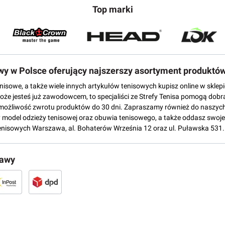
Top marki
owy w Polsce oferujący najszerszy asortyment produktó
tenisowe, a także wiele innych artykułów tenisowych kupisz online w skl
może jesteś już zawodowcem, to specjaliści ze Strefy Tenisa pomogą dobr
możliwość zwrotu produktów do 30 dni. Zapraszamy również do naszych
del odzieży tenisowej oraz obuwia tenisowego, a także oddasz swoje 
enisowych Warszawa, al. Bohaterów Września 12 oraz ul. Puławska 531.
tawy