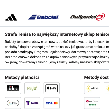
Strefa Tenisa to największy internetowy sklep tenis
Rakiety tenisowe, obuwie tenisowe, odzież tenisowa, torby i plecaki 
chciałbyś dopiero zacząć grać w tenisa, czy już grasz amatorsko, a 
posiada atrakcyjny Program Lojalnościowy, darmową dostawę oraz 
Bezproblemowo dokonasz zakupów tenisowych przymierzając każdy mo
owijamy, doważamy i tuningujemy rakiety. Adresy naszych sklepów t
Metody płatności
Metody dos