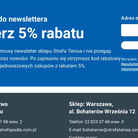
do newslettera
Adres e
rz 5% rabatu
mowy newsletter sklepu Strefa Tenisa i nie przegap 
oraz nowości. Po zapisaniu się otrzymasz kod rabatowy 
Wyrażam z
Regulamin
 jednorazowych zakupów z rabatem 5%.
rabatoweg
twa
Sklep:
Warszawa,
go
al. Bohaterów Września 12
7 48
wew. 2
Telefon:
22 823 37 48
wew. 3
trefapadla.com.pl
E-mail:
bohaterow@strefatenisa.co
Godziny pracy: