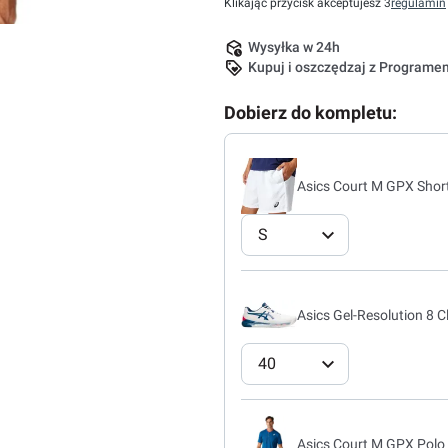
Klikając przycisk akceptujesz 3
regulamin
Wysyłka w 24h
Kupuj i oszczędzaj z Program
Dobierz do kompletu:
Asics Court M GPX Short -
S
Asics Gel-Resolution 8 C
40
Asics Court M GPX Polo 