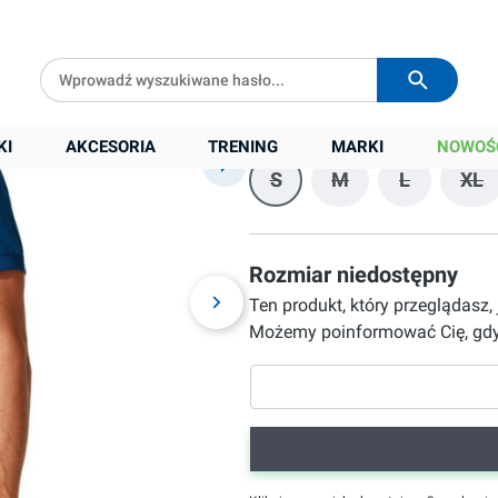
79,90 zł
Darmowa dostawa od
399 zł
Wysyłka w
24h
Cena sugerowana:
255,00 zł
Najniższa cena z 30 dni przed obniżką:
77
Rozmiar
KI
AKCESORIA
TRENING
MARKI
NOWOŚ
S
M
L
XL
(Ta opcja jest obecnie nied
(Ta opcja jest obec
(Ta opcja j
(Ta
Rozmiar niedostępny
Ten produkt, który przeglądasz,
Możemy poinformować Cię, gdy