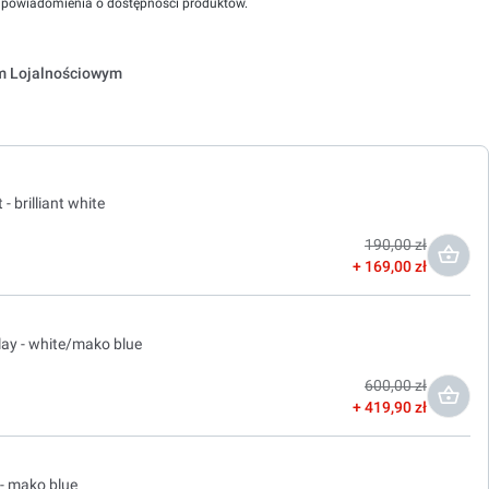
powiadomienia o dostępności produktów.
em Lojalnościowym
 brilliant white
190,00 zł
169,00 zł
lay - white/mako blue
600,00 zł
419,90 zł
- mako blue