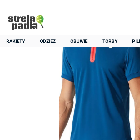
Męskie polo
+48 22 823 37 48
Asics Match M - mako blue
RAKIETY
ODZIEŻ
OBUWIE
TORBY
PIŁ