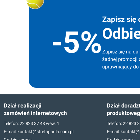
Zapisz się 
Odbie
-5%
Zapisz się na dar
żadnej promocji 
uprawniający do
Dział realizacji
Dział doradz
zamówień internetowych
produktowe
Telefon:
22 823 37 48
wew. 1
Telefon:
22 823 3
E-mail:
kontakt@strefapadla.com.pl
E-mail:
kontakt@s
Godziny pracy:
Godziny pracy: