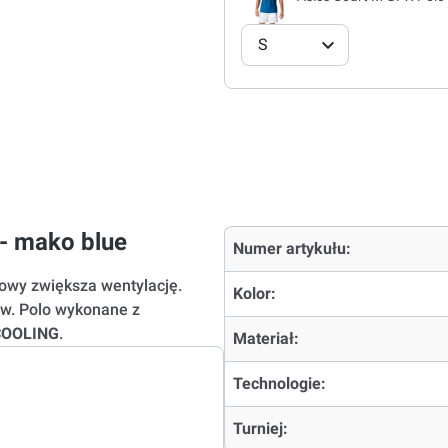
S
- mako blue
Numer artykułu:
owy zwiększa wentylację.
Kolor:
ów. Polo wykonane z
COOLING
.
Materiał:
Technologie:
Turniej: