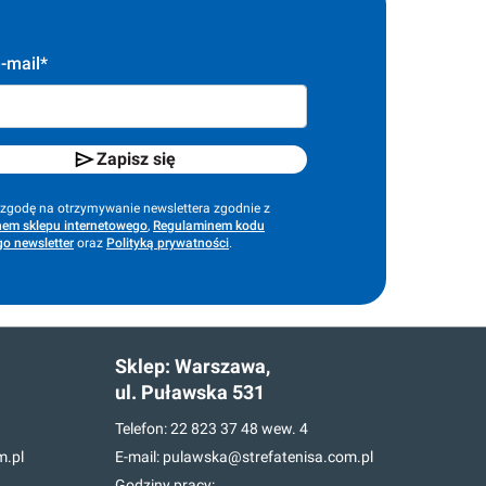
-mail*
Zapisz się
godę na otrzymywanie newslettera zgodnie z
em sklepu internetowego
,
Regulaminem kodu
o newsletter
oraz
Polityką prywatności
.
Sklep:
Warszawa,
ul. Puławska 531
Telefon:
22 823 37 48
wew. 4
m.pl
E-mail:
pulawska@strefatenisa.com.pl
Godziny pracy: