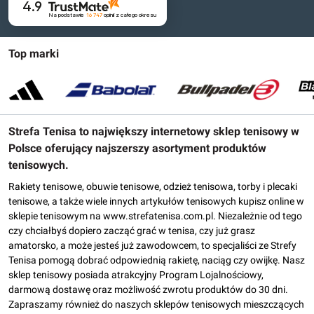
4.9
Na podstawie
16 747
opinii
z całego okresu
Top marki
Strefa Tenisa to największy internetowy sklep tenisowy w
Polsce oferujący najszerszy asortyment produktów
tenisowych.
Rakiety tenisowe, obuwie tenisowe, odzież tenisowa, torby i plecaki
tenisowe, a także wiele innych artykułów tenisowych kupisz online w
sklepie tenisowym na www.strefatenisa.com.pl. Niezależnie od tego
czy chciałbyś dopiero zacząć grać w tenisa, czy już grasz
amatorsko, a może jesteś już zawodowcem, to specjaliści ze Strefy
Tenisa pomogą dobrać odpowiednią rakietę, naciąg czy owijkę. Nasz
sklep tenisowy posiada atrakcyjny Program Lojalnościowy,
darmową dostawę oraz możliwość zwrotu produktów do 30 dni.
Zapraszamy również do naszych sklepów tenisowych mieszczących