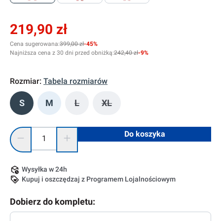
219,90 zł
Cena sugerowana:
399,00 zł
-45%
Najniższa cena z 30 dni przed obniżką:
242,40 zł
-9%
Rozmiar:
Tabela rozmiarów
S
M
L
XL
(Ta opcja jest obecnie niedostępna.)
(Ta opcja jest obecnie niedostęp
Ilość produktu: Wprowadź żądaną ilość lub użyj przycisków, 
Do koszyka
Wysyłka w 24h
Kupuj i oszczędzaj z Programem Lojalnościowym
Dobierz do kompletu: