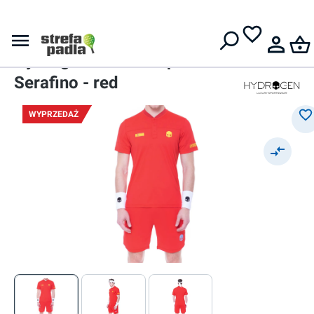
Darmowa dostawa od
399 zł
Polo
Męskie polo
Hydrogen Nation Cup Tech
Serafino - red
WYPRZEDAŻ