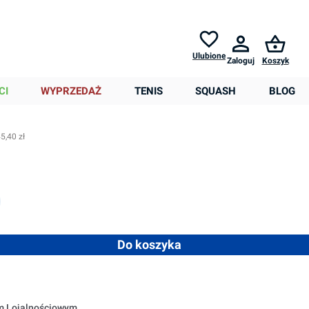
Zwroty do
30 dni *
Pomoc
Ulubione
Zaloguj
Koszyk
0,00 zł
CI
WYPRZEDAŻ
TENIS
SQUASH
BLOG
5,40 zł
nie niedostępna.)
 ilość lub użyj przycisków, aby zwiększyć lub zmniejszyć ilość
Do koszyka
em Lojalnościowym