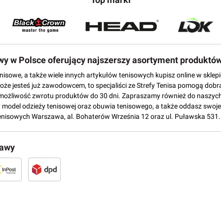
owy w Polsce oferujący najszerszy asortyment produktó
tenisowe, a także wiele innych artykułów tenisowych kupisz online w skl
może jesteś już zawodowcem, to specjaliści ze Strefy Tenisa pomogą dobr
możliwość zwrotu produktów do 30 dni. Zapraszamy również do naszych
del odzieży tenisowej oraz obuwia tenisowego, a także oddasz swoje 
enisowych Warszawa, al. Bohaterów Września 12 oraz ul. Puławska 531.
tawy