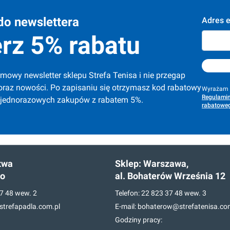
do newslettera
Adres e
rz 5% rabatu
mowy newsletter sklepu Strefa Tenisa i nie przegap 
oraz nowości. Po zapisaniu się otrzymasz kod rabatowy 
Wyrażam z
Regulamin
 jednorazowych zakupów z rabatem 5%.
rabatoweg
twa
Sklep:
Warszawa,
go
al. Bohaterów Września 12
7 48
wew. 2
Telefon:
22 823 37 48
wew. 3
trefapadla.com.pl
E-mail:
bohaterow@strefatenisa.co
Godziny pracy: