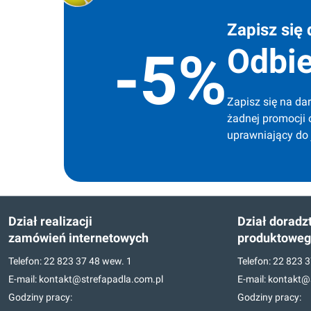
Zapisz się 
Odbie
-5%
Zapisz się na dar
żadnej promocji 
uprawniający do
Dział realizacji
Dział doradz
zamówień internetowych
produktowe
Telefon:
22 823 37 48
wew. 1
Telefon:
22 823 3
E-mail:
kontakt@strefapadla.com.pl
E-mail:
kontakt@s
Godziny pracy:
Godziny pracy: