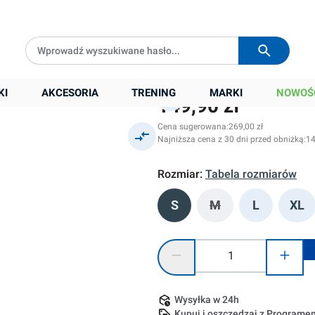
Darmowa dostawa od
399 zł
Wysyłka w
24h
KI
AKCESORIA
TRENING
MARKI
NOWOŚ
149,90 zł
Cena sugerowana:
269,00 zł
Najniższa cena z 30 dni przed obniżką:
14
Rozmiar:
Tabela rozmiarów
S
M
L
XL
(Ta opcja jest obec
Ilość produktu: Wprowadź żądaną
Wysyłka w 24h
Kupuj i oszczędzaj z Program