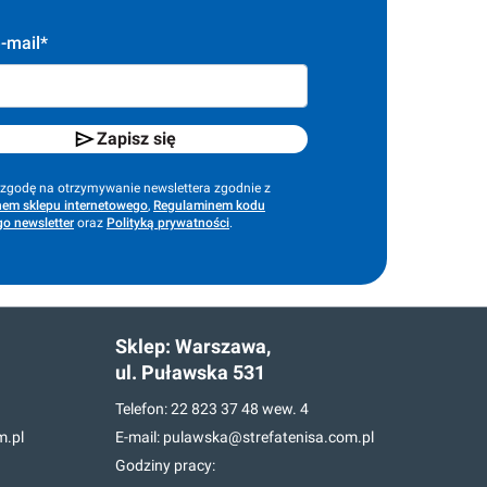
-mail*
Zapisz się
godę na otrzymywanie newslettera zgodnie z
em sklepu internetowego
,
Regulaminem kodu
o newsletter
oraz
Polityką prywatności
.
Sklep:
Warszawa,
ul. Puławska 531
Telefon:
22 823 37 48
wew. 4
m.pl
E-mail:
pulawska@strefatenisa.com.pl
Godziny pracy: