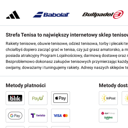
Strefa Tenisa to największy internetowy sklep tenis
Rakiety tenisowe, obuwie tenisowe, odzież tenisowa, torby i plecaki 
chciałbyś dopiero zacząć grać w tenisa, czy już grasz amatorsko, a 
posiada atrakcyjny Program Lojalnościowy, darmową dostawę oraz 
Bezproblemowo dokonasz zakupów tenisowych przymierzając każdy mo
owijamy, doważamy i tuningujemy rakiety. Adresy naszych sklepów t
Metody płatności
Metody dos