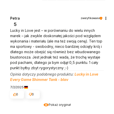
Petra
zweryfikowano
5
Lucky in Love jest – w porównaniu do wielu innych
marek – jak zwykle doskonałej jakości pod względem
wykonania i materiału (ale ma też swoją cenę). Ten top
ma sportowy - swobodny, nieco bardziej odcięty krój i
dlatego może obejść się również bez wbudowanego
biustonosza. Jest jednak też wada, że trochę wystaje
pod pachami, dlatego ja bym odjął 0,5 punktu. 1 cały
punkt byłby zbyt rygorystyczny ;-)
Opinia dotyczy podobnego produktu:
Lucky in Love
Every Game Shimmer Tank - blav
7/2/2025
0
0
Pokaż oryginał