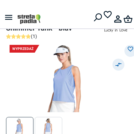
Darmowa dostawa od
399 zł
Lucky in Love
Lucky in Love Every Game
Shimmer Tank - blav
(
1
)
Średnia ocena 5 z 5 gwiazdek
WYPRZEDAŻ