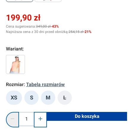
199,90 zł
Cena sugerowana:
349,00 zł
-43%
Najniższa cena z 30 dni przed obniżką:
254,15 zł
-21%
Wariant:
Rozmiar:
Tabela rozmiarów
XS
S
M
L
(Ta opcja jest obecnie niedostę
Ilość produktu: Wprowadź żądaną ilość lub użyj przycisków, 
Do koszyka