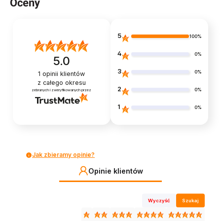
Oceny
5
100%
4
0%
5.0
3
0%
1
opinii klientów
z całego okresu
2
0%
zebranych i zweryfikowanych przez
1
0%
Jak zbieramy opinie?
Opinie klientów
Wyczyść
Szukaj