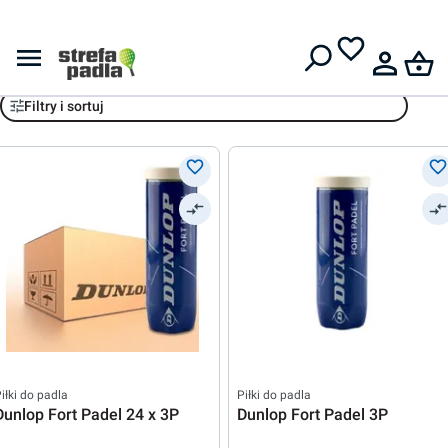
Darmowa dostawa od
399 zł
Dunlop
Filtry i sortuj
iłki do padla
Piłki do padla
Dunlop Fort Padel 24 x 3P
Dunlop Fort Padel 3P