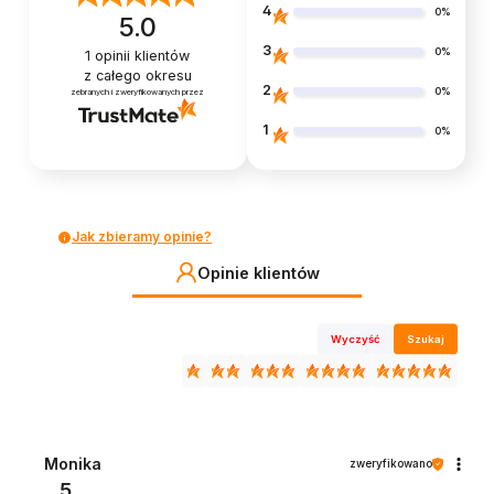
4
0%
5.0
3
0%
1
opinii klientów
z całego okresu
2
0%
zebranych i zweryfikowanych przez
1
0%
Jak zbieramy opinie?
Opinie klientów
Wyczyść
Szukaj
Monika
zweryfikowano
5