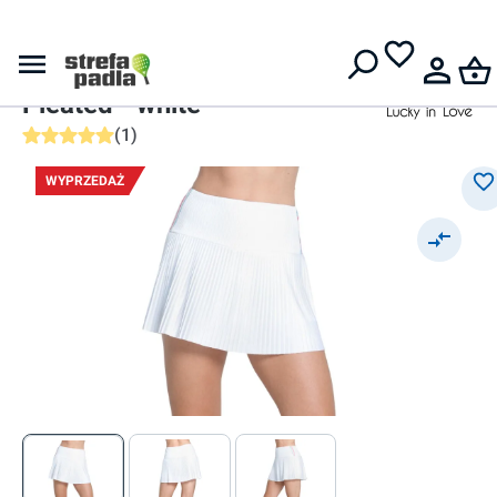
Darmowa dostawa od
399 zł
Lucky in Love
Lucky in Love Retro Revival
Pleated - white
(
1
)
Średnia ocena 5 z 5 gwiazdek
WYPRZEDAŻ