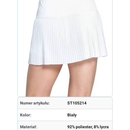
Numer artykułu:
ST105214
Kolor:
Biały
Materiał:
92% poliester, 8% lycra