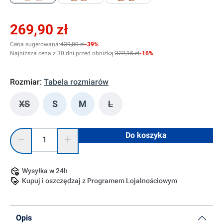
269,90 zł
Cena sugerowana:
439,00 zł
-39%
Najniższa cena z 30 dni przed obniżką:
322,15 zł
-16%
Rozmiar:
Tabela rozmiarów
XS
S
M
L
(Ta opcja jest obecnie niedostępna.)
(Ta opcja jest obecnie niedostę
Ilość produktu: Wprowadź żądaną ilość lub użyj przycisków, 
Do koszyka
Wysyłka w 24h
Kupuj i oszczędzaj z Programem Lojalnościowym
Opis