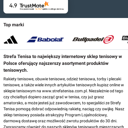
4.9
Na podstawie
16 747
opinii
z całego okresu
Top marki
Strefa Tenisa to największy internetowy sklep tenisowy w
Polsce oferujący najszerszy asortyment produktów
tenisowych.
Rakiety tenisowe, obuwie tenisowe, odzież tenisowa, torby i plecaki
tenisowe, a także wiele innych artykułów tenisowych kupisz online w
sklepie tenisowym na www.strefatenisa.com.pl. Niezależnie od tego
czy chciałbyś dopiero zacząć grać w tenisa, czy już grasz
amatorsko, a może jesteś już zawodowcem, to specjaliści ze Strefy
Tenisa pomogą dobrać odpowiednią rakietę, naciąg czy owijkę. Nasz
sklep tenisowy posiada atrakcyjny Program Lojalnościowy,
darmową dostawę oraz możliwość zwrotu produktów do 30 dni.
Zapraszamy również do naszych sklepów tenisowych mieszczących