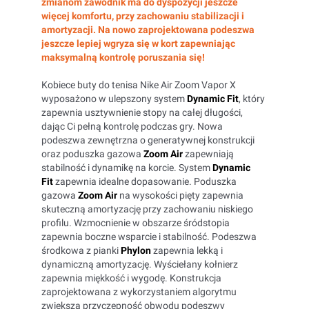
zmianom zawodnik ma do dyspozycji jeszcze
więcej komfortu, przy zachowaniu stabilizacji i
amortyzacji. Na nowo zaprojektowana podeszwa
jeszcze lepiej wgryza się w kort zapewniając
maksymalną kontrolę poruszania się!
Kobiece buty do tenisa Nike Air Zoom Vapor X
wyposażono w ulepszony system
Dynamic Fit
, który
zapewnia usztywnienie stopy na całej długości,
dając Ci pełną kontrolę podczas gry. Nowa
podeszwa zewnętrzna o generatywnej konstrukcji
oraz poduszka gazowa
Zoom Air
zapewniają
stabilność i dynamikę na korcie. System
Dynamic
Fit
zapewnia idealne dopasowanie. Poduszka
gazowa
Zoom Air
na wysokości pięty zapewnia
skuteczną amortyzację przy zachowaniu niskiego
profilu. Wzmocnienie w obszarze śródstopia
zapewnia boczne wsparcie i stabilność. Podeszwa
środkowa z pianki
Phylon
zapewnia lekką i
dynamiczną amortyzację. Wyściełany kołnierz
zapewnia miękkość i wygodę. Konstrukcja
zaprojektowana z wykorzystaniem algorytmu
zwiększa przyczepność obwodu podeszwy