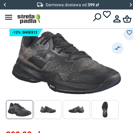
Męskie buty do padla
Darmowa dostawa od
399 zł
Babolat Jet Mach 3 Clay Men
(
4
)
Średnia ocena 4.7 z 5 gwiazdek
-12%: SHOES12