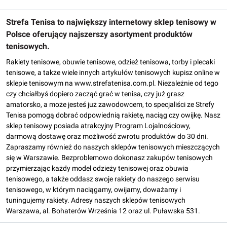
Strefa Tenisa to największy internetowy sklep tenisowy w
Polsce oferujący najszerszy asortyment produktów
tenisowych.
Rakiety tenisowe, obuwie tenisowe, odzież tenisowa, torby i plecaki
tenisowe, a także wiele innych artykułów tenisowych kupisz online w
sklepie tenisowym na www.strefatenisa.com.pl. Niezależnie od tego
czy chciałbyś dopiero zacząć grać w tenisa, czy już grasz
amatorsko, a może jesteś już zawodowcem, to specjaliści ze Strefy
Tenisa pomogą dobrać odpowiednią rakietę, naciąg czy owijkę. Nasz
sklep tenisowy posiada atrakcyjny Program Lojalnościowy,
darmową dostawę oraz możliwość zwrotu produktów do 30 dni.
Zapraszamy również do naszych sklepów tenisowych mieszczących
się w Warszawie. Bezproblemowo dokonasz zakupów tenisowych
przymierzając każdy model odzieży tenisowej oraz obuwia
tenisowego, a także oddasz swoje rakiety do naszego serwisu
tenisowego, w którym naciągamy, owijamy, doważamy i
tuningujemy rakiety. Adresy naszych sklepów tenisowych
Warszawa, al. Bohaterów Września 12 oraz ul. Puławska 531.