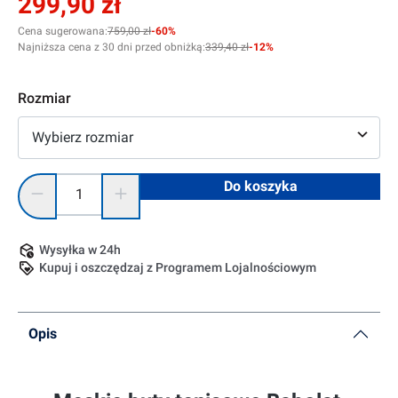
299,90 zł
Cena sugerowana:
759,00 zł
-60%
Najniższa cena z 30 dni przed obniżką:
339,40 zł
-12%
Rozmiar
Wybierz rozmiar
Ilość produktu: Wprowadź żądaną ilość lub użyj przycisków, 
Do koszyka
Wysyłka w 24h
Kupuj i oszczędzaj z Programem Lojalnościowym
Opis