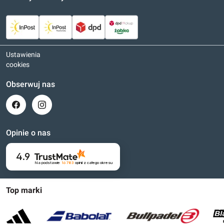
Ustawienia
cookies
Obserwuj nas
Opinie o nas
4.9
Na podstawie
16 783
opinii
z całego okresu
Top marki