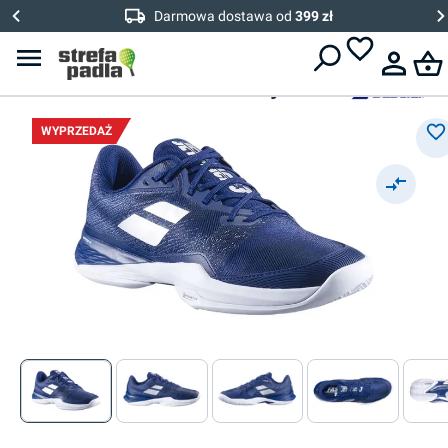
Darmowa dostawa od
399 zł
Babolat
Męskie buty do padla
Babolat Jet Mach 3 Clay
WYPRZEDAŻ