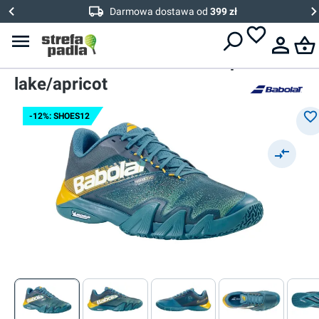
Darmowa dostawa od
399 zł
Babolat
Męskie buty do padla
Babolat Jet Premura 2 - deep
lake/apricot
-12%: SHOES12