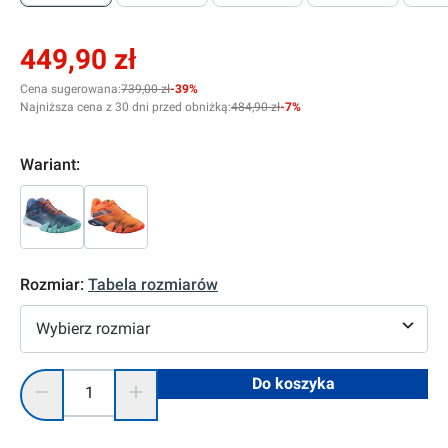
449,90 zł
Cena sugerowana:
739,00 zł
-39%
Najniższa cena z 30 dni przed obniżką:
484,90 zł
-7%
Wariant:
Rozmiar:
Tabela rozmiarów
Wybierz rozmiar
Ilość produktu: Wprowadź żądaną ilość lub użyj przycisków, 
Do koszyka