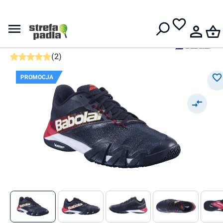
Darmowa dostawa od
399 zł
Babolat
Męskie buty do padla
Babolat Jet Premura 2
(
2
)
Średnia ocena 5 z 5 gwiazdek
PROMOCJA