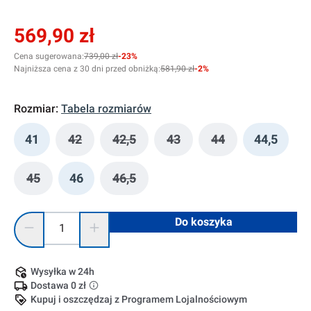
569,90 zł
Cena sugerowana:
739,00 zł
-23%
Najniższa cena z 30 dni przed obniżką:
581,90 zł
-2%
Rozmiar:
Tabela rozmiarów
41
42
42,5
43
44
44,5
(Ta opcja jest obecnie niedostępna.)
(Ta opcja jest obecnie niedostępna.)
(Ta opcja jest obecnie nied
(Ta opcja jest obe
45
46
46,5
(Ta opcja jest obecnie niedostępna.)
(Ta opcja jest obecnie niedostępna.)
Ilość produktu: Wprowadź żądaną ilość lub użyj przycisków, 
Do koszyka
Wysyłka w 24h
Dostawa 0 zł
Kupuj i oszczędzaj z Programem Lojalnościowym