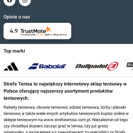
Opinie o nas
4.9
Na podstawie
16 783
opinii
z całego okresu
Top marki
Strefa Tenisa to największy internetowy sklep tenisowy w
Polsce oferujący najszerszy asortyment produktów
tenisowych.
Rakiety tenisowe, obuwie tenisowe, odzież tenisowa, torby i plecaki
tenisowe, a także wiele innych artykułów tenisowych kupisz online w
sklepie tenisowym na www.strefatenisa.com.pl. Niezależnie od tego
czy chciałbyś dopiero zacząć grać w tenisa, czy już grasz
amatorsko, a może jesteś już zawodowcem, to specjaliści ze Strefy