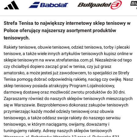
Strefa Tenisa to największy internetowy sklep tenisowy w
Polsce oferujący najszerszy asortyment produktów
tenisowych.
Rakiety tenisowe, obuwie tenisowe, odzież tenisowa, torby i plecaki
tenisowe, a także wiele innych artykułów tenisowych kupisz online w
sklepie tenisowym na www.strefatenisa.com.pl. Niezależnie od tego
czy chciałbyś dopiero zacząć grać w tenisa, czy już grasz
amatorsko, a może jesteś już zawodowcem, to specjaliści ze Strefy
Tenisa pomogą dobrać odpowiednią rakietę, naciąg czy owijkę. Nasz
sklep tenisowy posiada atrakcyjny Program Lojalnościowy,
darmową dostawę oraz możliwość zwrotu produktów do 30 dni.
Zapraszamy również do naszych sklepów tenisowych mieszczących
się w Warszawie. Bezproblemowo dokonasz zakupów tenisowych
przymierzając każdy model odzieży tenisowej oraz obuwia
tenisowego, a także oddasz swoje rakiety do naszego serwisu
tenisowego, w którym naciągamy, owijamy, doważamy i
tuningujemy rakiety. Adresy naszych sklepów tenisowych