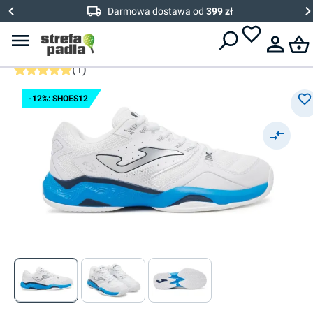
Męskie buty do padla
Darmowa dostawa od
399 zł
Joma Master 1000 Men 2532
Clay
(
1
)
Średnia ocena 5 z 5 gwiazdek
-12%: SHOES12